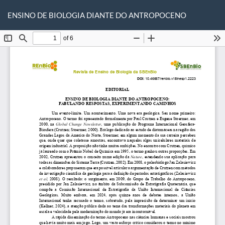
Voltar
Ba
Ba
aos
ENSINO DE BIOLOGIA DIANTE DO ANTROPOCENO
P
Detalhes
do
Artigo