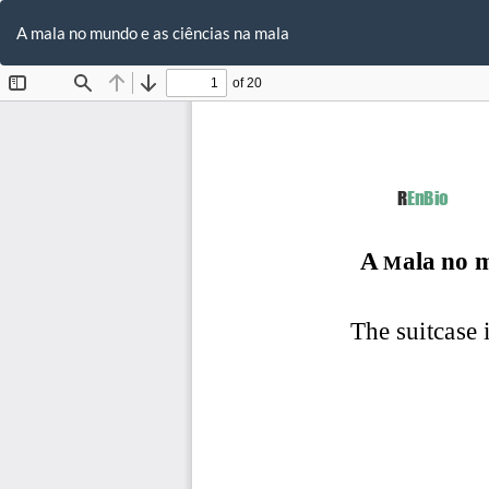
Voltar
aos
A mala no mundo e as ciências na mala
Detalhes
do
Artigo