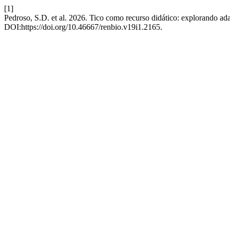
[1]
Pedroso, S.D. et al. 2026. Tico como recurso didático: explorando ada
DOI:https://doi.org/10.46667/renbio.v19i1.2165.