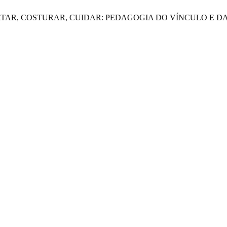
imo, A. L. CORTAR, COSTURAR, CUIDAR: PEDAGOGIA DO VÍNCUL