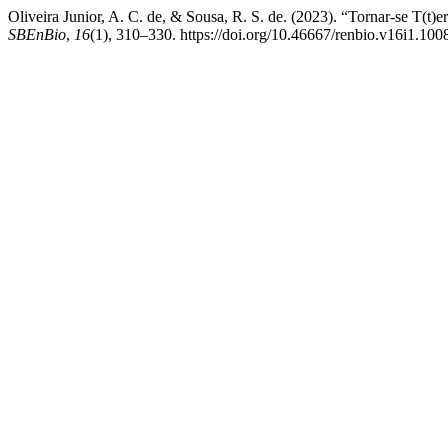
Oliveira Junior, A. C. de, & Sousa, R. S. de. (2023). “Tornar-se T(t)
SBEnBio
,
16
(1), 310–330. https://doi.org/10.46667/renbio.v16i1.100