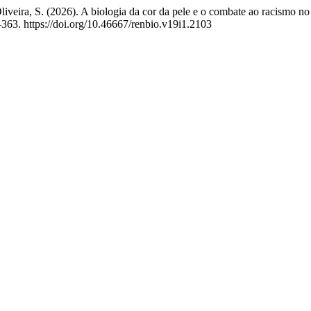
Oliveira, S. (2026). A biologia da cor da pele e o combate ao racismo n
–363. https://doi.org/10.46667/renbio.v19i1.2103