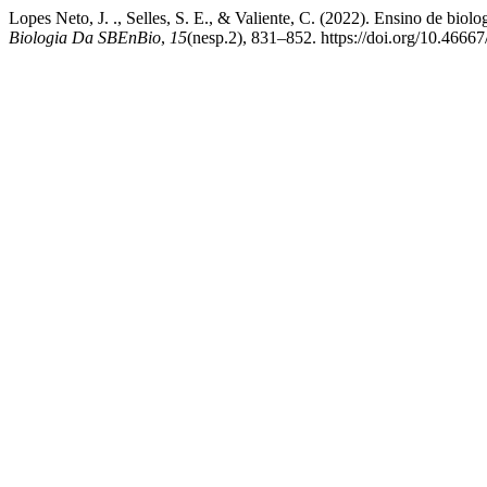
Lopes Neto, J. ., Selles, S. E., & Valiente, C. (2022). Ensino de biol
Biologia Da SBEnBio
,
15
(nesp.2), 831–852. https://doi.org/10.4666