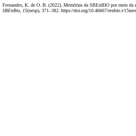
Fernandes, K. de O. B. (2022). Memórias da SBEnBIO por meio da na
SBEnBio
,
15
(nesp), 371–382. https://doi.org/10.46667/renbio.v15ine