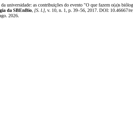
a universidade: as contribuições do evento "O que fazem o(a)s biólog
ogia da SBEnBio
,
[S. l.]
, v. 10, n. 1, p. 39–56, 2017. DOI: 10.46667/r
 ago. 2026.