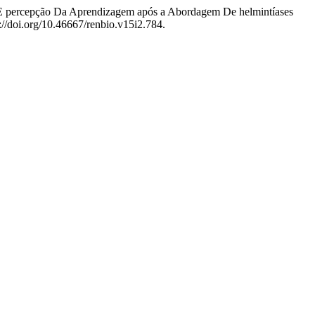
o E percepção Da Aprendizagem após a Abordagem De helmintíases
://doi.org/10.46667/renbio.v15i2.784.