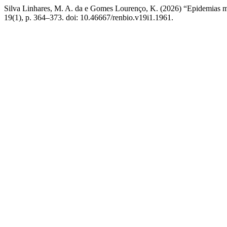
Silva Linhares, M. A. da e Gomes Lourenço, K. (2026) “Epidemias mu
19(1), p. 364–373. doi: 10.46667/renbio.v19i1.1961.