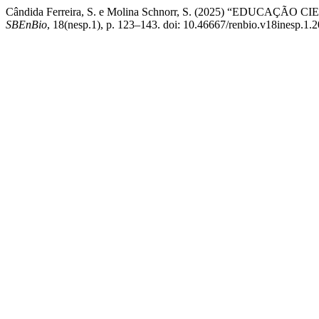
Cândida Ferreira, S. e Molina Schnorr, S. (2025) “EDU
SBEnBio
, 18(nesp.1), p. 123–143. doi: 10.46667/renbio.v18inesp.1.