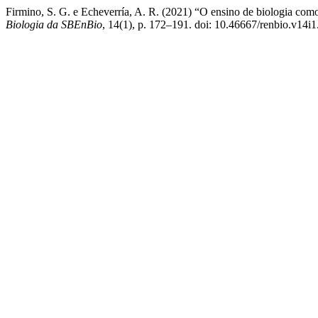
Firmino, S. G. e Echeverría, A. R. (2021) “O ensino de biologia como
Biologia da SBEnBio
, 14(1), p. 172–191. doi: 10.46667/renbio.v14i1