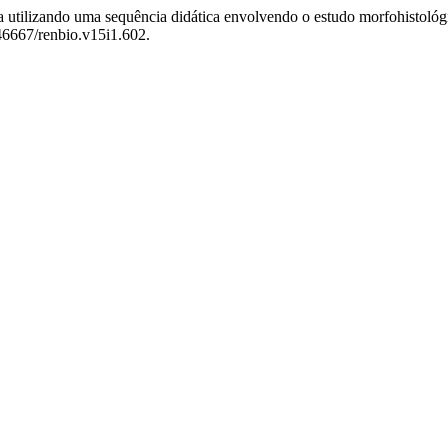
a utilizando uma sequência didática envolvendo o estudo morfohistológi
.46667/renbio.v15i1.602.