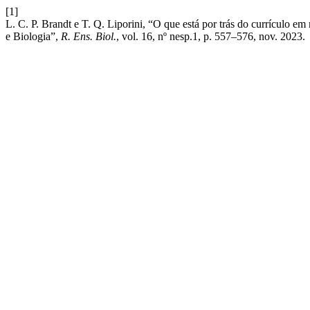
[1]
L. C. P. Brandt e T. Q. Liporini, “O que está por trás do currículo e
e Biologia”,
R. Ens. Biol.
, vol. 16, nº nesp.1, p. 557–576, nov. 2023.