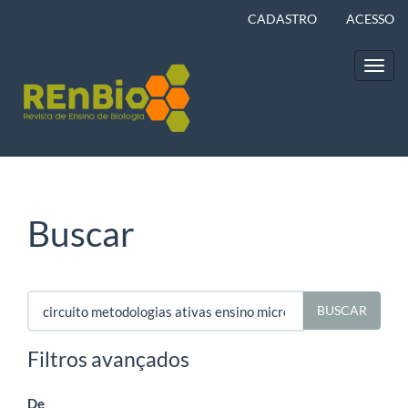
Navegação
CADASTRO
ACESSO
Principal
Conteúdo
principal
Toggl
Barra
navig
Lateral
Buscar
Pesquisar
termo
Filtros avançados
De