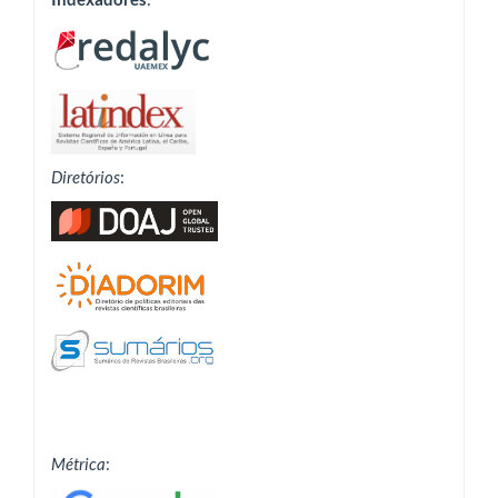
Diretórios
:
Métrica
: