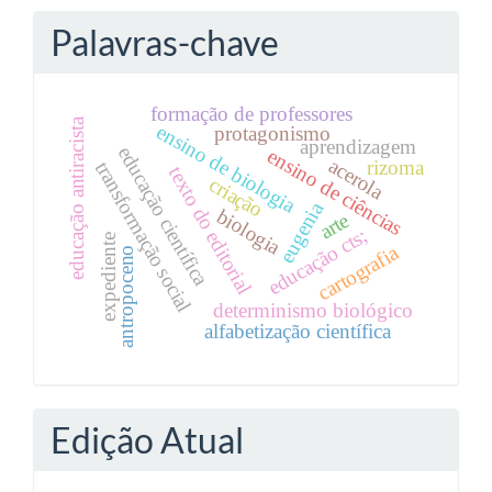
Palavras-chave
formação de professores
educação antiracista
ensino de biologia
protagonismo
aprendizagem
educação científica
ensino de ciências
acerola
rizoma
transformação social
texto do editorial
criação
eugenia
biologia
arte
educação cts;
expediente
cartografia
antropoceno
determinismo biológico
alfabetização científica
Edição Atual