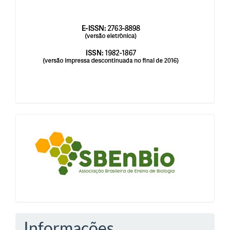
issn
blocologosbenbio
Informações