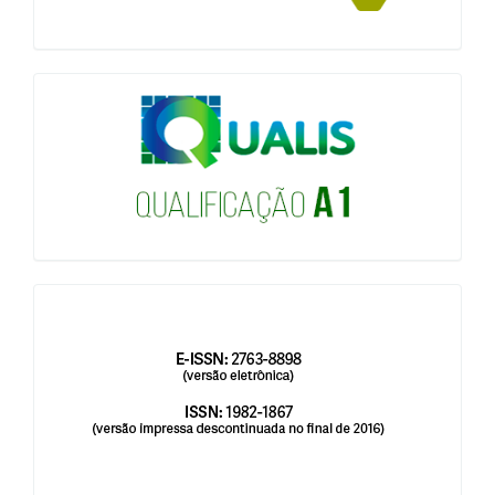
qualis
issn