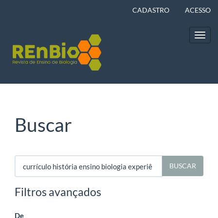
Navegação
CADASTRO
ACESSO
Principal
Conteúdo
principal
Toggl
Barra
navig
Lateral
Buscar
Pesquisar
termo
Filtros avançados
De