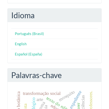
Idioma
Português (Brasil)
English
Español (España)
Palavras-chave
mosquito
expediente
transformação social
texto do editorial
arte
rizoma