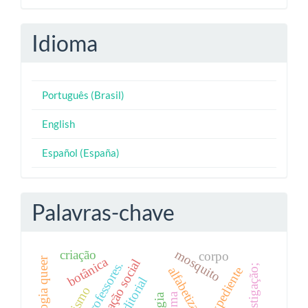
Idioma
Português (Brasil)
English
Español (España)
Palavras-chave
mosquito
criação
corpo
botânica
ecologia queer
transformação social
expediente