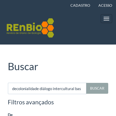
Navegação
CADASTRO
ACESSO
Principal
Conteúdo
principal
Toggl
Barra
navig
Lateral
Buscar
Pesquisar
termo
Filtros avançados
De