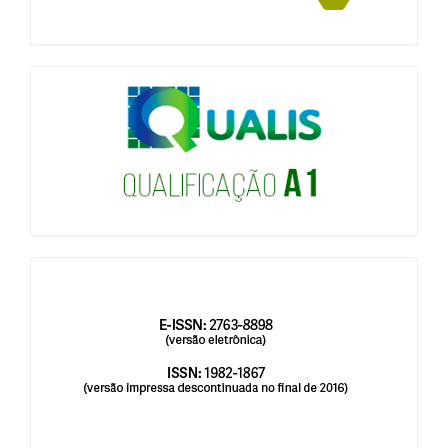
qualis
issn