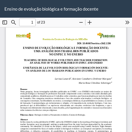
Voltar
Ba
Ba
aos
Ensino de evolução biológica e formação docente
P
Detalhes
do
Artigo