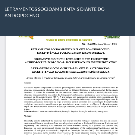
Voltar
aos
LETRAMENTOS SOCIOAMBIENTAIS DIANTE DO
Detalhes
ANTROPOCENO
do
Artigo
Ba
Ba
P