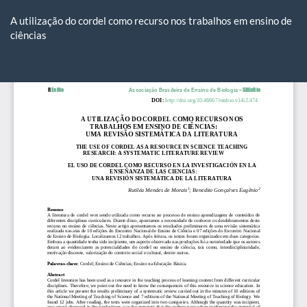
Voltar
aos
A utilização do cordel como recurso nos trabalhos em ensino de
Detalhes
ciências
do
Artigo
Ba
Ba
P