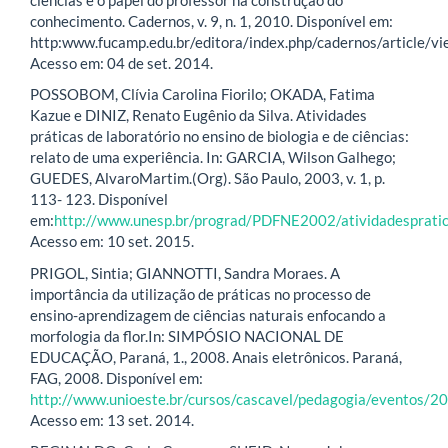
conhecimento. Cadernos, v. 9, n. 1, 2010. Disponível em:
http:www.fucamp.edu.br/editora/index.php/cadernos/article/v
Acesso em: 04 de set. 2014.
POSSOBOM, Clívia Carolina Fiorilo; OKADA, Fatima
Kazue e DINIZ, Renato Eugênio da Silva. Atividades
práticas de laboratório no ensino de biologia e de ciências:
relato de uma experiência. In: GARCIA, Wilson Galhego;
GUEDES, AlvaroMartim.(Org). São Paulo, 2003, v. 1, p.
113- 123. Disponível
em:
http://www.unesp.br/prograd/PDFNE2002/atividadespratic
Acesso em: 10 set. 2015.
PRIGOL, Sintia; GIANNOTTI, Sandra Moraes. A
importância da utilização de práticas no processo de
ensino-aprendizagem de ciências naturais enfocando a
morfologia da flor.In: SIMPÓSIO NACIONAL DE
EDUCAÇÃO, Paraná, 1., 2008. Anais eletrônicos. Paraná,
FAG, 2008. Disponível em:
http://www.unioeste.br/cursos/cascavel/pedagogia/eventos/2
Acesso em: 13 set. 2014.