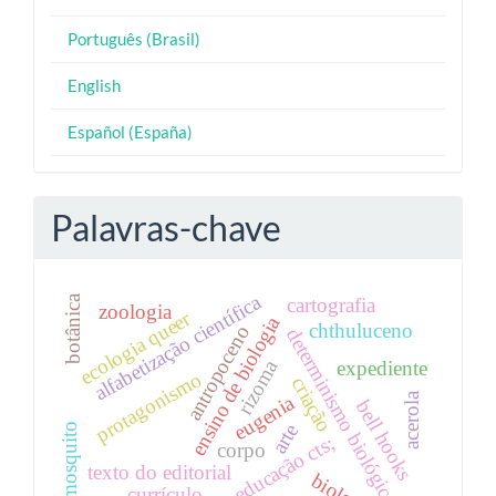
Português (Brasil)
English
Español (España)
Palavras-chave
alfabetização científica
botânica
cartografia
zoologia
ecologia queer
ensino de biologia
chthuluceno
antropoceno
determinismo biológico
rizoma
expediente
protagonismo
criação
acerola
eugenia
bell hooks
arte
mosquito
educação cts;
corpo
texto do editorial
currículo