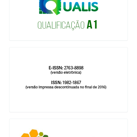
issn
blocologosbenbio