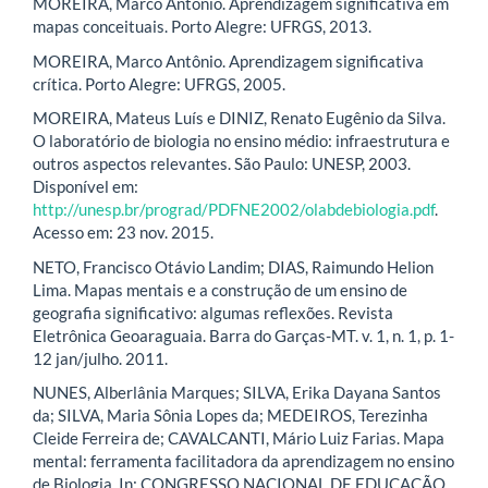
MOREIRA, Marco Antônio. Aprendizagem significativa em
mapas conceituais. Porto Alegre: UFRGS, 2013.
MOREIRA, Marco Antônio. Aprendizagem significativa
crítica. Porto Alegre: UFRGS, 2005.
MOREIRA, Mateus Luís e DINIZ, Renato Eugênio da Silva.
O laboratório de biologia no ensino médio: infraestrutura e
outros aspectos relevantes. São Paulo: UNESP, 2003.
Disponível em:
http://unesp.br/prograd/PDFNE2002/olabdebiologia.pdf
.
Acesso em: 23 nov. 2015.
NETO, Francisco Otávio Landim; DIAS, Raimundo Helion
Lima. Mapas mentais e a construção de um ensino de
geografia significativo: algumas reflexões. Revista
Eletrônica Geoaraguaia. Barra do Garças-MT. v. 1, n. 1, p. 1-
12 jan/julho. 2011.
NUNES, Alberlânia Marques; SILVA, Erika Dayana Santos
da; SILVA, Maria Sônia Lopes da; MEDEIROS, Terezinha
Cleide Ferreira de; CAVALCANTI, Mário Luiz Farias. Mapa
mental: ferramenta facilitadora da aprendizagem no ensino
de Biologia. In: CONGRESSO NACIONAL DE EDUCAÇÃO,