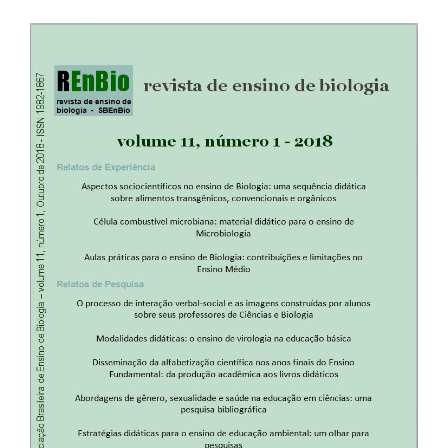
Barra
lateral
de
artigos