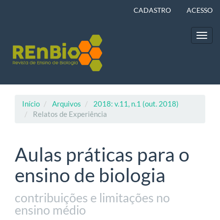
Navegação
CADASTRO
ACESSO
Principal
Conteúdo
principal
Toggl
Barra
navig
Lateral
Início
Arquivos
2018: v.11, n.1 (out. 2018)
Relatos de Experiência
Aulas práticas para o
ensino de biologia
contribuições e limitações no
ensino médio