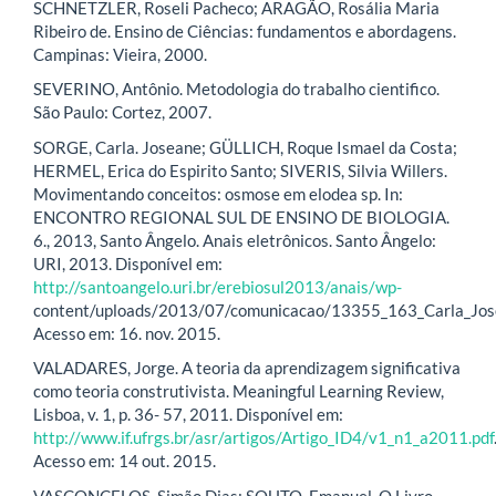
SCHNETZLER, Roseli Pacheco; ARAGÃO, Rosália Maria
Ribeiro de. Ensino de Ciências: fundamentos e abordagens.
Campinas: Vieira, 2000.
SEVERINO, Antônio. Metodologia do trabalho cientifico.
São Paulo: Cortez, 2007.
SORGE, Carla. Joseane; GÜLLICH, Roque Ismael da Costa;
HERMEL, Erica do Espirito Santo; SIVERIS, Silvia Willers.
Movimentando conceitos: osmose em elodea sp. In:
ENCONTRO REGIONAL SUL DE ENSINO DE BIOLOGIA.
6., 2013, Santo Ângelo. Anais eletrônicos. Santo Ângelo:
URI, 2013. Disponível em:
http://santoangelo.uri.br/erebiosul2013/anais/wp-
content/uploads/2013/07/comunicacao/13355_163_Carla_Jos
Acesso em: 16. nov. 2015.
VALADARES, Jorge. A teoria da aprendizagem significativa
como teoria construtivista. Meaningful Learning Review,
Lisboa, v. 1, p. 36- 57, 2011. Disponível em:
http://www.if.ufrgs.br/asr/artigos/Artigo_ID4/v1_n1_a2011.pdf
Acesso em: 14 out. 2015.
VASCONCELOS, Simão Dias; SOUTO, Emanuel. O Livro