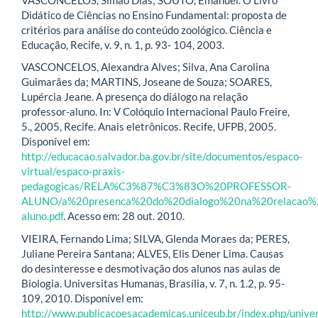
Didático de Ciências no Ensino Fundamental: proposta de
critérios para análise do conteúdo zoológico. Ciência e
Educação, Recife, v. 9, n. 1, p. 93- 104, 2003.
VASCONCELOS, Alexandra Alves; Silva, Ana Carolina
Guimarães da; MARTINS, Joseane de Souza; SOARES,
Lupércia Jeane. A presença do diálogo na relação
professor-aluno. In: V Colóquio Internacional Paulo Freire,
5., 2005, Recife. Anais eletrônicos. Recife, UFPB, 2005.
Disponível em:
http://educacao.salvador.ba.gov.br/site/documentos/espaco-
virtual/espaco-praxis-
pedagogicas/RELA%C3%87%C3%83O%20PROFESSOR-
ALUNO/a%20presenca%20do%20dialogo%20na%20relacao%2
aluno.pdf
. Acesso em: 28 out. 2010.
VIEIRA, Fernando Lima; SILVA, Glenda Moraes da; PERES,
Juliane Pereira Santana; ALVES, Elis Dener Lima. Causas
do desinteresse e desmotivação dos alunos nas aulas de
Biologia. Universitas Humanas, Brasília, v. 7, n. 1.2, p. 95-
109, 2010. Disponível em:
http://www.publicacoesacademicas.uniceub.br/index.php/unive