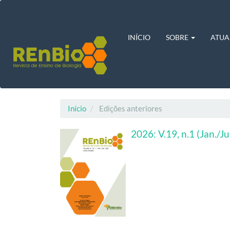
Navegação
Principal
Conteúdo
principal
INÍCIO
SOBRE
ATUA
Barra
Lateral
Início
Edições anteriores
2026: V.19, n.1 (Jan./J