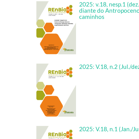
2025: v.18, nesp.1 (dez
diante do Antropoceno
caminhos
2025: V.18, n.2 (Jul./d
2025: V.18, n.1 (Jan./J