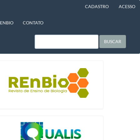
CADASTRO
ACESSO
BENBIO
CONTATO
BUSCAR
blocologo
qualis