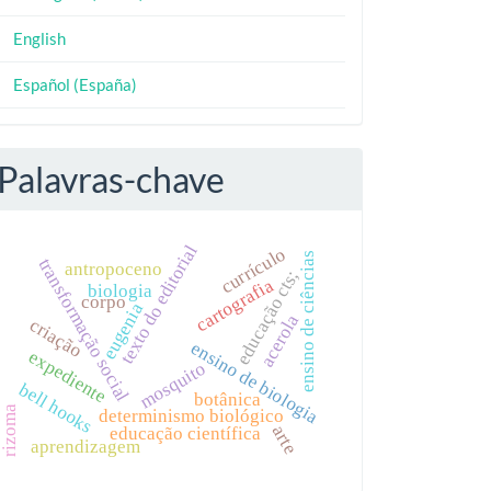
English
Español (España)
Palavras-chave
texto do editorial
currículo
ensino de ciências
transformação social
antropoceno
educação cts;
cartografia
biologia
corpo
eugenia
acerola
criação
ensino de biologia
expediente
mosquito
bell hooks
botânica
rizoma
determinismo biológico
arte
educação científica
aprendizagem