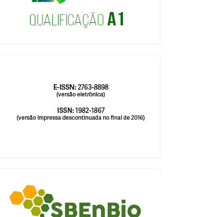
issn
blocologosbenbio