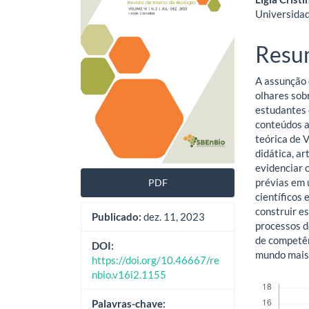
de
artig
Universidad
artigos
princ
Resu
A assunção 
olhares sobr
estudantes 
conteúdos a
teórica de 
didática, a
evidenciar 
prévias em 
PDF
científicos 
construir e
Publicado:
dez. 11, 2023
processos d
de competên
DOI:
mundo mais
https://doi.org/10.46667/re
nbio.v16i2.1155
Downloads
Palavras-chave: