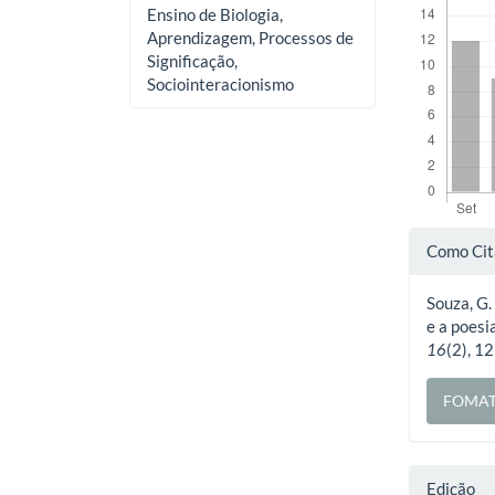
Ensino de Biologia,
Aprendizagem, Processos de
Significação,
Sociointeracionismo
Deta
Como Cit
do
Souza, G.
artig
e a poesi
16
(2), 1
FOMAT
Edição