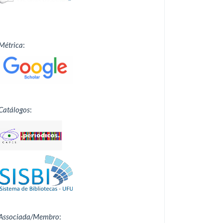
Métrica
:
Catálogos
:
Associada/Membro
: