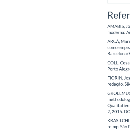
Refer
AMABIS, Jo
moderna: Am
ARCÀ, Mari
como empeza
Barcelona/B
COLL, Cesar
Porto Alegr
FIORIN, José
redação. Sã
GROLLMUS, N
methodology
Qualitative
2, 2015. D
KRASILCHIK, 
reimp. São 