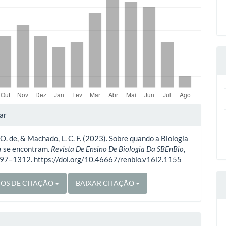
lhes
ar
 O. de, & Machado, L. C. F. (2023). Sobre quando a Biologia
o
a se encontram.
Revista De Ensino De Biologia Da SBEnBio
,
297–1312. https://doi.org/10.46667/renbio.v16i2.1155
OS DE CITAÇÃO
BAIXAR CITAÇÃO