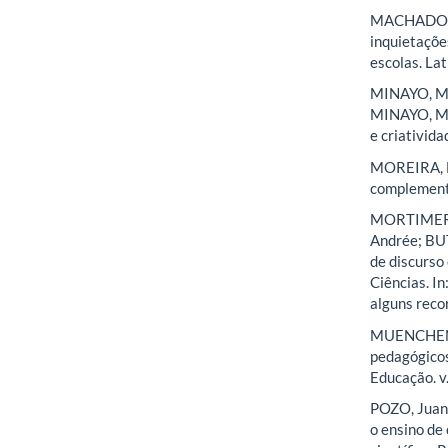
MACHADO, L
inquietaçõe
escolas. Lat
MINAYO, Mar
MINAYO, Mar
e criativida
MOREIRA, Ma
complementa
MORTIMER,
Andrée; BUT
de discurso
Ciências. I
alguns recor
MUENCHEN, 
pedagógicos 
Educação. v.
POZO, Juan
o ensino de