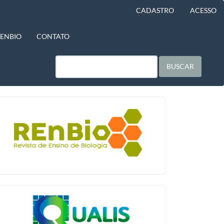
CADASTRO
ACESSO
BENBIO
CONTATO
BUSCAR
blocologo
qualis