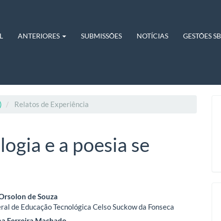
L
ANTERIORES
SUBMISSÕES
NOTÍCIAS
GESTÕES S
)
Relatos de Experiência
ogia e a poesia se
eúdo
Orsolon de Souza
ral de Educação Tecnológica Celso Suckow da Fonseca
ina Ferreira Machado