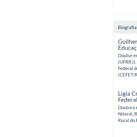
Biografia
Guilhe
Educaç
Doutor em
(UFRRJ). 
Federal 
(CEFET/RJ
Ligia C
Federal
Doutora 
Niterói, 
Rural do 