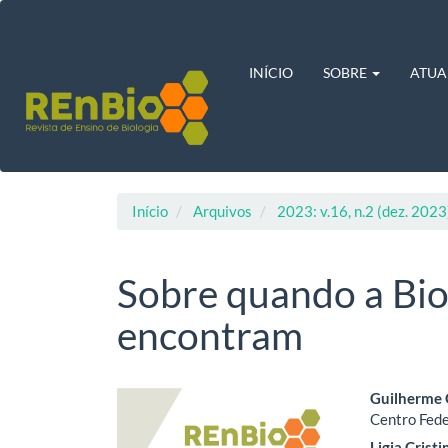
Navegação
Principal
Conteúdo
principal
INÍCIO
SOBRE
ATUA
Barra
Lateral
Início
Arquivos
2023: v.16, n.2 (dez. 2023
Sobre quando a Biol
encontram
Barra
Cont
Guilherme 
Centro Fede
lateral
do
Ligia Crist