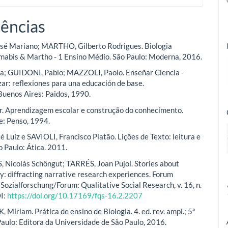
ências
sé Mariano; MARTHO, Gilberto Rodrigues. Biologia
abis & Martho - 1 Ensino Médio. São Paulo: Moderna, 2016.
a; GUIDONI, Pablo; MAZZOLI, Paolo. Enseñar Ciencia -
r: reflexiones para una educación de base.
uenos Aires: Paidos, 1990.
. Aprendizagem escolar e construção do conhecimento.
e: Penso, 1994.
 Luiz e SAVIOLI, Francisco Platão. Lições de Texto: leitura e
o Paulo: Ática. 2011.
icolás Schöngut; TARRÉS, Joan Pujol. Stories about
: diffracting narrative research experiences. Forum
 Sozialforschung/Forum: Qualitative Social Research, v. 16, n.
OI:
https://doi.org/10.17169/fqs-16.2.2207
Míriam. Prática de ensino de Biologia. 4. ed. rev. ampl.; 5ª
Paulo: Editora da Universidade de São Paulo, 2016.