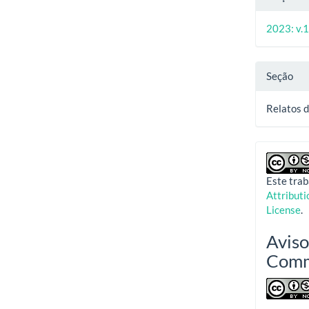
2023: v.1
Seção
Relatos 
Este trab
Attribut
License
.
Aviso
Com