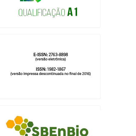
issn
blocologosbenbio