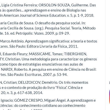
igia Cristina Ferreira; ORSOLON-SOUZA, Guilherme. Das
s às questões... aprendizagem e ensino de Biologia nas
in American Journal of Science Education. v. 5, p. 1-9, 2018.
ia Cecília de Sousa. O desafio da pesquisa social. In:
ia Cecília de Sousa. (org.). Pesquisa Social. Teoria, Método
de. 16. ed. Petrópolis: Vozes. 2009, p. 09-29.
rco Antônio. Aprendizagem significativa: a teoria e textos
res. São Paulo: Editora Livraria da Física, 2011.
 Eduardo Fleury; MASSICAME, Tomas; TIBERGHIEN,
Y, Christian. Uma metodologia para caracterizar os gêneros
 como tipos de estratégias enunciativas nas aulas de
n: NARDI, Roberto. A pesquisa em ensino de Ciência no Brasil:
tes. São Paulo: Escrituras, 2007, p. 53-94.
Cristian; DELIZOICOV, Demétrio. Os três momentos
e o contexto de produção do livro “Física”. Ciência e
 20, n. 3, p. 617-638, 2014.
 Ignacio; GÓMEZ CRESPO, Miguel Ángel. A aprendizagem e
 ciências: do conhecimento cotidiano ao conhecimento