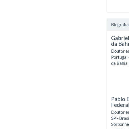
Biografia
Gabriel
da Bah
Doutor em
Portugal 
da Bahia 
Pablo 
Federa
Doutor em
SP - Bras
Sorbonne