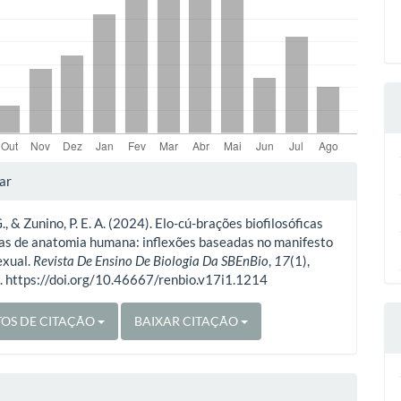
lhes
ar
., & Zunino, P. E. A. (2024). Elo-cú-brações biofilosóficas
o
las de anatomia humana: inflexões baseadas no manifesto
exual.
Revista De Ensino De Biologia Da SBEnBio
,
17
(1),
 https://doi.org/10.46667/renbio.v17i1.1214
OS DE CITAÇÃO
BAIXAR CITAÇÃO