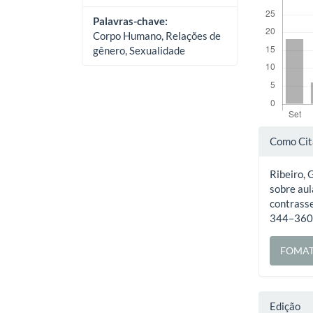
Palavras-chave:
Corpo Humano, Relações de
gênero, Sexualidade
Deta
Como Cit
do
Ribeiro, G
artig
sobre au
contrass
344–360.
FOMAT
Edição