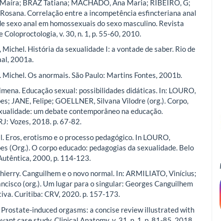
Maíra; BRAZ Tatiana; MACHADO, Ana Maria; RIBEIRO, G;
sana. Correlação entre a incompetência esfincteriana anal
 de sexo anal em homossexuais do sexo masculino. Revista
e Coloproctologia, v. 30, n. 1, p. 55-60, 2010.
ichel. História da sexualidade I: a vontade de saber. Rio de
aal, 2001a.
ichel. Os anormais. São Paulo: Martins Fontes, 2001b.
mena. Educação sexual: possibilidades didáticas. In: LOURO,
es; JANE, Felipe; GOELLNER, Silvana Vilodre (org.). Corpo,
xualidade: um debate contemporâneo na educação.
RJ: Vozes, 2018. p. 67-82.
. Eros, erotismo e o processo pedagógico. In LOURO,
es (Org.). O corpo educado: pedagogias da sexualidade. Belo
Autêntica, 2000, p. 114-123.
erry. Canguilhem e o novo normal. In: ARMILIATO, Vinícius;
cisco (org.). Um lugar para o singular: Georges Canguilhem
iva. Curitiba: CRV, 2020. p. 157-173.
 Prostate-induced orgasms: a concise review illustrated with
evant case study. Clinical Anatomy, v. 31, n. 1, p. 81-85, 2018.