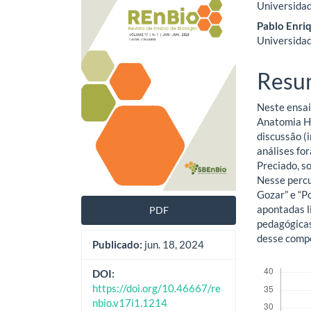
Universidad
lateral
do
Pablo Enri
de
artig
Universidad
artigos
princ
Resu
Neste ensai
Anatomia H
discussão (
análises fo
Preciado, s
Nesse percu
Gozar” e “P
apontadas l
PDF
pedagógicas
desse compo
Publicado:
jun. 18, 2024
Downloads
DOI:
https://doi.org/10.46667/re
nbio.v17i1.1214