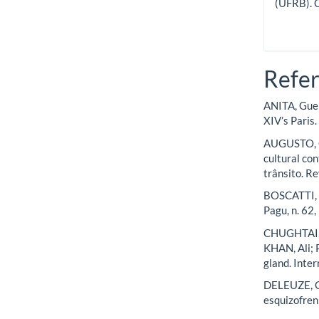
(UFRB). C
Refer
ANITA, Guer
XIV’s Paris
AUGUSTO, C
cultural co
trânsito. Re
BOSCATTI, A
Pagu, n. 62,
CHUGHTAI, 
KHAN, Ali; 
gland. Inter
DELEUZE, Gi
esquizofreni