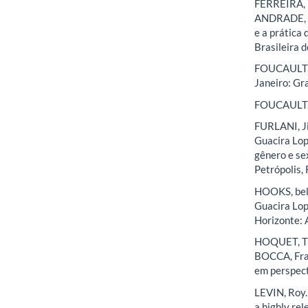
FERREIRA, 
ANDRADE, Ro
e a prática
Brasileira d
FOUCAULT, M
Janeiro: Gr
FOUCAULT. M
FURLANI, Ji
Guacira Lop
gênero e se
Petrópolis, 
HOOKS, bell
Guacira Lop
Horizonte: 
HOQUET, Thi
BOCCA, Fran
em perspect
LEVIN, Roy.
a highly rel