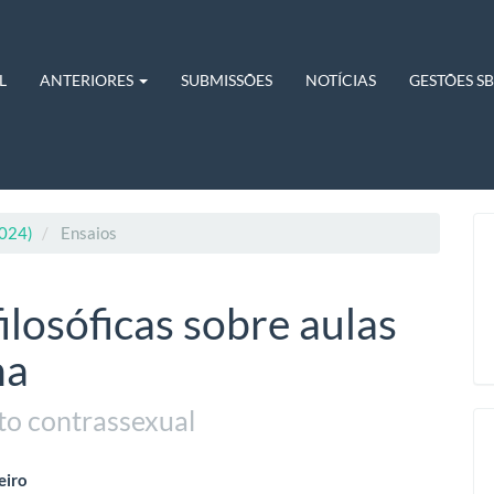
L
ANTERIORES
SUBMISSÕES
NOTÍCIAS
GESTÕES S
2024)
Ensaios
ilosóficas sobre aulas
na
to contrassexual
eúdo
eiro