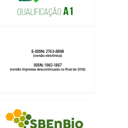
issn
blocologosbenbio