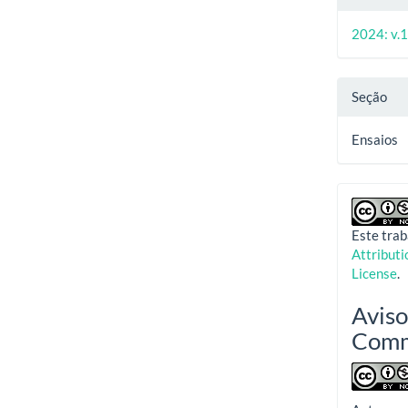
2024: v.1
Seção
Ensaios
Este trab
Attribut
License
.
Aviso
Com