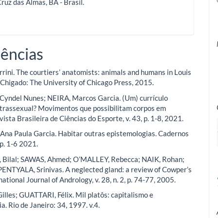
ruz das Almas, BA - Brasil.
ências
rini. The courtiers’ anatomists: animals and humans in Louis
. Chigado: The University of Chicago Press, 2015.
yndel Nunes; NEIRA, Marcos Garcia. (Um) currículo
ntrassexual? Movimentos que possibilitam corpos em
vista Brasileira de Ciências do Esporte, v. 43, p. 1-8, 2021.
na Paula Garcia. Habitar outras epistemologias. Cadernos
 p. 1-6 2021.
Bilal; SAWAS, Ahmed; O’MALLEY, Rebecca; NAIK, Rohan;
PENTYALA, Srinivas. A neglected gland: a review of Cowper’s
national Journal of Andrology, v. 28, n. 2, p. 74-77, 2005.
lles; GUATTARI, Félix. Mil platôs: capitalismo e
a. Rio de Janeiro: 34, 1997. v.4.