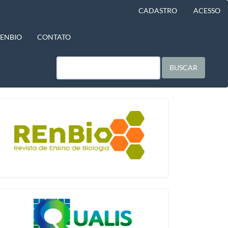
CADASTRO
ACESSO
BENBIO
CONTATO
BUSCAR
blocologo
qualis