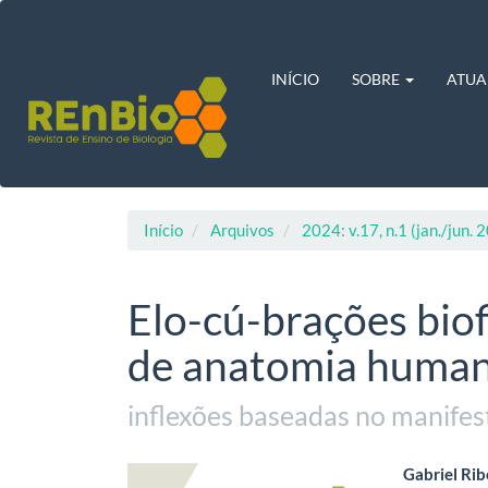
Navegação
Principal
Conteúdo
principal
INÍCIO
SOBRE
ATUA
Barra
Lateral
Início
Arquivos
2024: v.17, n.1 (jan./jun. 
Elo-cú-brações biof
de anatomia huma
inflexões baseadas no manifes
Barra
Cont
Gabriel Rib