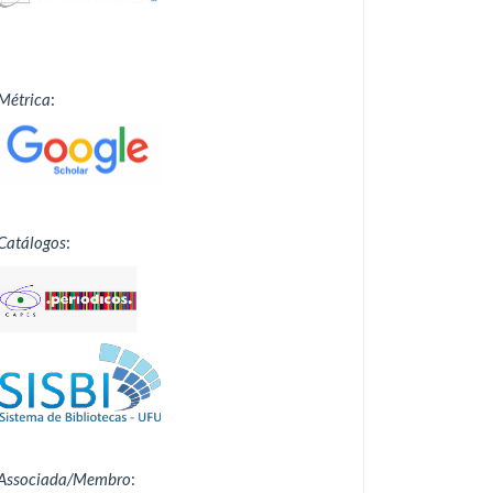
Métrica
:
Catálogos
:
Associada/Membro
: