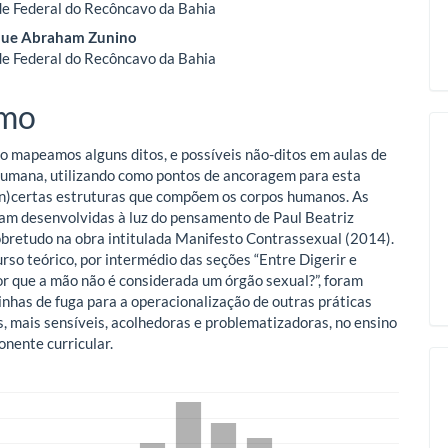
e Federal do Recôncavo da Bahia
que Abraham Zunino
o
e Federal do Recôncavo da Bahia
ipal
mo
o mapeamos alguns ditos, e possíveis não-ditos em aulas de
umana, utilizando como pontos de ancoragem para esta
in)certas estruturas que compõem os corpos humanos. As
ram desenvolvidas à luz do pensamento de Paul Beatriz
obretudo na obra intitulada Manifesto Contrassexual (2014).
rso teórico, por intermédio das seções “Entre Digerir e
or que a mão não é considerada um órgão sexual?”, foram
inhas de fuga para a operacionalização de outras práticas
, mais sensíveis, acolhedoras e problematizadoras, no ensino
nente curricular.