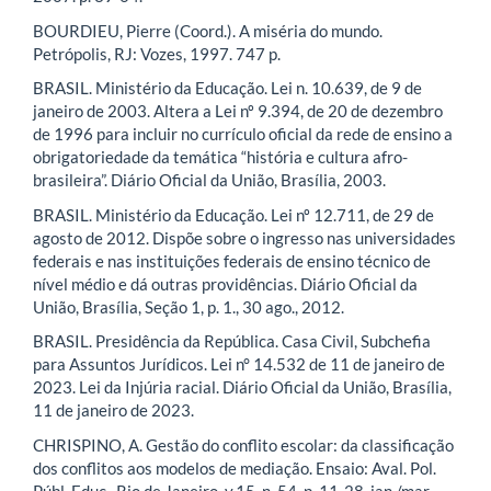
BOURDIEU, Pierre (Coord.). A miséria do mundo.
Petrópolis, RJ: Vozes, 1997. 747 p.
BRASIL. Ministério da Educação. Lei n. 10.639, de 9 de
janeiro de 2003. Altera a Lei nº 9.394, de 20 de dezembro
de 1996 para incluir no currículo oficial da rede de ensino a
obrigatoriedade da temática “história e cultura afro-
brasileira”. Diário Oficial da União, Brasília, 2003.
BRASIL. Ministério da Educação. Lei nº 12.711, de 29 de
agosto de 2012. Dispõe sobre o ingresso nas universidades
federais e nas instituições federais de ensino técnico de
nível médio e dá outras providências. Diário Oficial da
União, Brasília, Seção 1, p. 1., 30 ago., 2012.
BRASIL. Presidência da República. Casa Civil, Subchefia
para Assuntos Jurídicos. Lei n° 14.532 de 11 de janeiro de
2023. Lei da Injúria racial. Diário Oficial da União, Brasília,
11 de janeiro de 2023.
CHRISPINO, A. Gestão do conflito escolar: da classificação
dos conflitos aos modelos de mediação. Ensaio: Aval. Pol.
Públ. Educ., Rio de Janeiro, v.15, n. 54, p. 11-28, jan./mar.