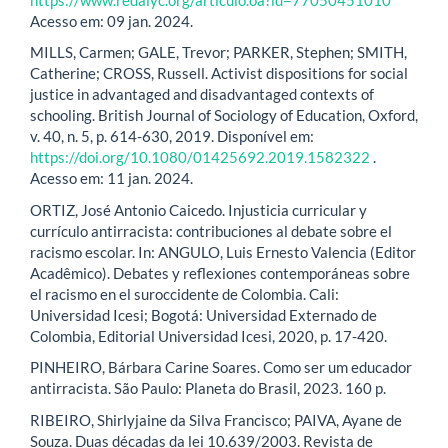
Acesso em: 09 jan. 2024.
MILLS, Carmen; GALE, Trevor; PARKER, Stephen; SMITH,
Catherine; CROSS, Russell. Activist dispositions for social
justice in advantaged and disadvantaged contexts of
schooling. British Journal of Sociology of Education, Oxford,
v. 40, n. 5, p. 614-630, 2019. Disponível em:
https://doi.org/10.1080/01425692.2019.1582322
.
Acesso em: 11 jan. 2024.
ORTIZ, José Antonio Caicedo. Injusticia curricular y
currículo antirracista: contribuciones al debate sobre el
racismo escolar. In: ANGULO, Luis Ernesto Valencia (Editor
Acadêmico). Debates y reflexiones contemporáneas sobre
el racismo en el suroccidente de Colombia. Cali:
Universidad Icesi; Bogotá: Universidad Externado de
Colombia, Editorial Universidad Icesi, 2020, p. 17-420.
PINHEIRO, Bárbara Carine Soares. Como ser um educador
antirracista. São Paulo: Planeta do Brasil, 2023. 160 p.
RIBEIRO, Shirlyjaine da Silva Francisco; PAIVA, Ayane de
Souza. Duas décadas da lei 10.639/2003. Revista de