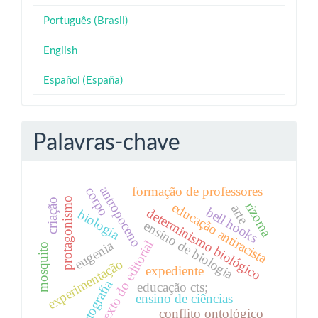
Português (Brasil)
English
Español (España)
Palavras-chave
antropoceno
formação de professores
corpo
protagonismo
criação
rizoma
educação antiracista
arte
bell hooks
determinismo biológico
biologia
ensino de biologia
texto do editorial
eugenia
mosquito
experimentação
expediente
cartografia
educação cts;
ensino de ciências
conflito ontológico