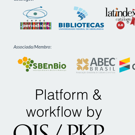
Associada/Membro
: