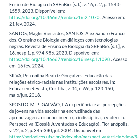
Ensino de Biologia da SBEnBio, [s. l.], v. 16, n. 2, p. 1543-
1559, 2023. Disponível em:
https://doi.org/10.46667/renbio.v16i2.1070
. Acesso em:
21 fev. 2024.
SANTOS, Maglis Vieira dos; SANTOS, Alex Sandro Franco
dos. O ensino de Biologia em diálogos com tecnologias
negras. Revista de Ensino de Biologia da SBEnBio, [s. l.], v.
16, nesp 1, p. 974-986, 2023. Disponível em:
https://doi.org/10.46667/renbio.v16inesp.1.1098
. Acesso
em: 16 fev. 2024.
SILVA, Petronilha Beatriz Gonçalves. Educação das
relações étnico-raciais nas instituições escolares. In:
Educar em Revista, Curitiba, v. 34, n. 69, p. 123-150,
maio/jun. 2018.
SPOSITO, M. P.; GALVÃO, I. A experiência e as percepções
de jovens na vida escolar na encruzilhada das
aprendizagens: o conhecimento, a indisciplina, a violência.
Perspectiva (Dossiê Juventudes e Educação), Florianópolis,
v. 22, n. 2, p. 345-380, jul. 2004. Disponível em
https://periodicos.ufsc.br/index.php/perspectiva/article/view