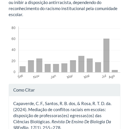
ou inibir a disposição antirracista, dependendo do
reconhecimento do racismo institucional pela comunidade
escolar.
Downloads
Detalhes
Como Citar
do
Capaverde, C. F., Santos, R. B. dos, & Rosa, R. T. D. da.
artigo
(2024). Mediação de conflitos raciais em escolas:
disposição de professoras(es) egressas(os) das
Ciências Biológicas.
Revista De Ensino De Biologia Da
SBEnBio
,
17
(1), 255–278.