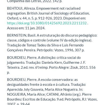
Companhia das Letras, 2022. 142 p.
BEHTOUI, Alireza. Empowerment not racialised
segregation. British Journal of Sociology of Education,
Oxford, v. 44, n. 5, p. 912-926, 2023. Disponível em:
https://doi.org/10.1080/01425692.2023.2211232
.
Acesso em: 11 jan. 2024.
BERNSTEIN, Basil. A estruturação do discurso pedagógico:
classe, códigos e controle (volume IV da edição inglesa).
Tradução de Tomaz Tadeu da Silva e Luís Fernando
Gonçalves Pereira. Petrópolis: Vozes, 1996, 307 p.
BOURDIEU, Pierre. A distinção: crítica social do
julgamento. Tradução: Daniela Kern, Guilherme J. F.
Teixeira. 2.ed. rev. 6ª.reimp. Porto Alegre: Zouk, 2011. 556
p.
BOURDIEU, Pierre. A escola conservadora: as
desigualdades frente à escola e à cultura. Tradução:
Aparecida Joly Gouveia, Maria Alice Nogueira. In:
NOGUEIRA, Maria Alice; CATANI, Afrânio (org.). Pierre
Bourdieu: Escritos de Educação. 9.ed. Petrópolis, RJ: Vozes,
2007. p. 39-64.