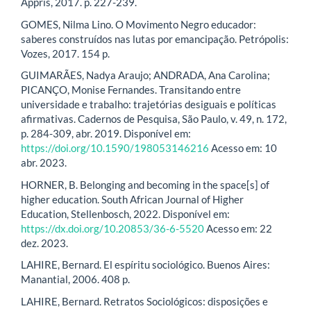
Appris, 2017. p. 227-239.
GOMES, Nilma Lino. O Movimento Negro educador:
saberes construídos nas lutas por emancipação. Petrópolis:
Vozes, 2017. 154 p.
GUIMARÃES, Nadya Araujo; ANDRADA, Ana Carolina;
PICANÇO, Monise Fernandes. Transitando entre
universidade e trabalho: trajetórias desiguais e políticas
afirmativas. Cadernos de Pesquisa, São Paulo, v. 49, n. 172,
p. 284-309, abr. 2019. Disponível em:
https://doi.org/10.1590/198053146216
Acesso em: 10
abr. 2023.
HORNER, B. Belonging and becoming in the space[s] of
higher education. South African Journal of Higher
Education, Stellenbosch, 2022. Disponível em:
https://dx.doi.org/10.20853/36-6-5520
Acesso em: 22
dez. 2023.
LAHIRE, Bernard. El espíritu sociológico. Buenos Aires:
Manantial, 2006. 408 p.
LAHIRE, Bernard. Retratos Sociológicos: disposições e