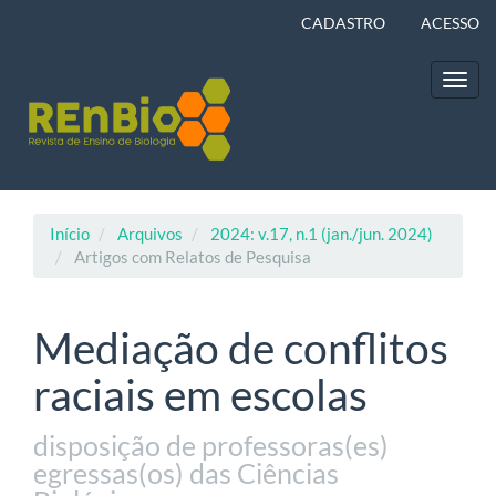
Navegação
CADASTRO
ACESSO
Principal
Conteúdo
principal
Toggl
Barra
navig
Lateral
Início
Arquivos
2024: v.17, n.1 (jan./jun. 2024)
Artigos com Relatos de Pesquisa
Mediação de conflitos
raciais em escolas
disposição de professoras(es)
egressas(os) das Ciências