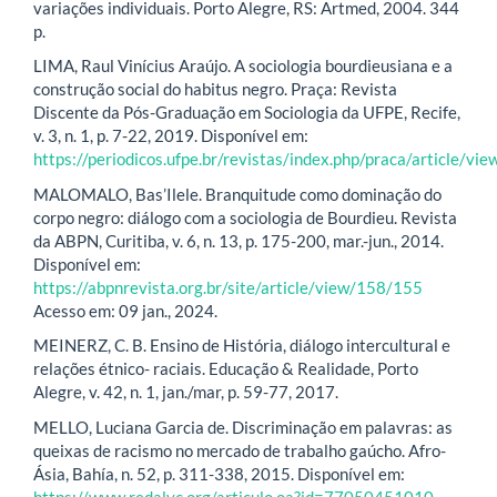
variações individuais. Porto Alegre, RS: Artmed, 2004. 344
p.
LIMA, Raul Vinícius Araújo. A sociologia bourdieusiana e a
construção social do habitus negro. Praça: Revista
Discente da Pós-Graduação em Sociologia da UFPE, Recife,
v. 3, n. 1, p. 7-22, 2019. Disponível em:
https://periodicos.ufpe.br/revistas/index.php/praca/article/v
MALOMALO, Bas’Ilele. Branquitude como dominação do
corpo negro: diálogo com a sociologia de Bourdieu. Revista
da ABPN, Curitiba, v. 6, n. 13, p. 175-200, mar.-jun., 2014.
Disponível em:
https://abpnrevista.org.br/site/article/view/158/155
Acesso em: 09 jan., 2024.
MEINERZ, C. B. Ensino de História, diálogo intercultural e
relações étnico- raciais. Educação & Realidade, Porto
Alegre, v. 42, n. 1, jan./mar, p. 59-77, 2017.
MELLO, Luciana Garcia de. Discriminação em palavras: as
queixas de racismo no mercado de trabalho gaúcho. Afro-
Ásia, Bahía, n. 52, p. 311-338, 2015. Disponível em:
https://www.redalyc.org/articulo.oa?id=77050451010