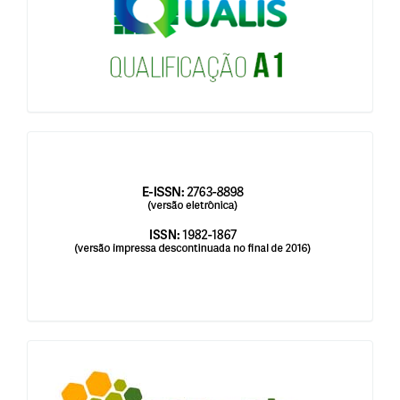
issn
blocologosbenbio