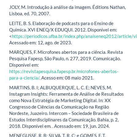
JOLY, M. Introdução à análise da imagem. Éditions Nathan,
Lisboa, ed. 70, 2007.
LEITE, B. S. Elaboração de podcasts para o Ensino de
Química. XVI ENEQ/X EDUQUI. 2012. Disponível em:
<
https://periodicos.ufba.br/index.php/anaiseneq2012/article/
Acessado em: 12, ago. de 2023.
MARQUES, F. Microfones abertos para a ciência. Revista
Pesquisa Fapesp, São Paulo, n. 277, 2019. Comunicação.
Disponível em:
https://revistapesquisa.fapesp.br/microfones-abertos-
para-a-ciencia/
. Acesso em: 08 maio 2021.
MARTINS, B. I; ALBUQUERQUE, L. C. E; NEVES, M.
Instagram Insights: Ferramenta de Análise de Resultados
como Nova Estratégia de Marketing Digital. In: XX
Congresso de Ciências da Comunicação na Região
Nordeste, Juazeiro. Intercom – Sociedade Brasileira de
Estudos Interdisciplinares da Comunicação. Bahia, p. 2,
2018. Disponível em. . Acessado em: 19, jun. 2024.
MENEGUSSE, R. B; SILVA, T. R. C; e GOMES, F. T.