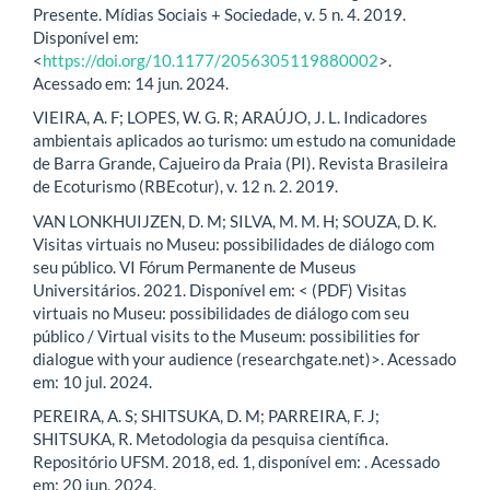
Presente. Mídias Sociais + Sociedade, v. 5 n. 4. 2019.
Disponível em:
<
https://doi.org/10.1177/2056305119880002
>.
Acessado em: 14 jun. 2024.
VIEIRA, A. F; LOPES, W. G. R; ARAÚJO, J. L. Indicadores
ambientais aplicados ao turismo: um estudo na comunidade
de Barra Grande, Cajueiro da Praia (PI). Revista Brasileira
de Ecoturismo (RBEcotur), v. 12 n. 2. 2019.
VAN LONKHUIJZEN, D. M; SILVA, M. M. H; SOUZA, D. K.
Visitas virtuais no Museu: possibilidades de diálogo com
seu público. VI Fórum Permanente de Museus
Universitários. 2021. Disponível em: < (PDF) Visitas
virtuais no Museu: possibilidades de diálogo com seu
público / Virtual visits to the Museum: possibilities for
dialogue with your audience (researchgate.net)>. Acessado
em: 10 jul. 2024.
PEREIRA, A. S; SHITSUKA, D. M; PARREIRA, F. J;
SHITSUKA, R. Metodologia da pesquisa científica.
Repositório UFSM. 2018, ed. 1, disponível em: . Acessado
em: 20 jun. 2024.