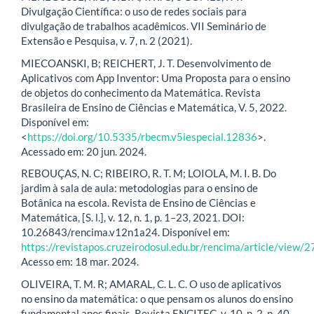
Divulgação Científica: o uso de redes sociais para
divulgação de trabalhos acadêmicos. VII Seminário de
Extensão e Pesquisa, v. 7, n. 2 (2021).
MIECOANSKI, B; REICHERT, J. T. Desenvolvimento de
Aplicativos com App Inventor: Uma Proposta para o ensino
de objetos do conhecimento da Matemática. Revista
Brasileira de Ensino de Ciências e Matemática, V. 5, 2022.
Disponível em:
<
https://doi.org/10.5335/rbecm.v5iespecial.12836
>.
Acessado em: 20 jun. 2024.
REBOUÇAS, N. C; RIBEIRO, R. T. M; LOIOLA, M. I. B. Do
jardim à sala de aula: metodologias para o ensino de
Botânica na escola. Revista de Ensino de Ciências e
Matemática, [S. l.], v. 12, n. 1, p. 1–23, 2021. DOI:
10.26843/rencima.v12n1a24. Disponível em:
https://revistapos.cruzeirodosul.edu.br/rencima/article/view/
Acesso em: 18 mar. 2024.
OLIVEIRA, T. M. R; AMARAL, C. L. C. O uso de aplicativos
no ensino da matemática: o que pensam os alunos do ensino
fundamental anos finais. Revista ENCITEC, v. 10, n. 2, p. 40-