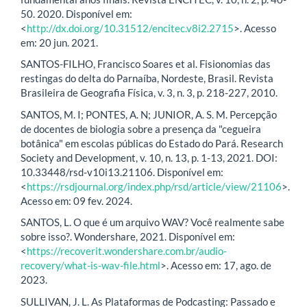
50. 2020. Disponível em:
<
http://dx.doi.org/10.31512/encitec.v8i2.2715
>. Acesso
em: 20 jun. 2021.
SANTOS-FILHO, Francisco Soares et al. Fisionomias das
restingas do delta do Parnaíba, Nordeste, Brasil. Revista
Brasileira de Geografia Física, v. 3, n. 3, p. 218-227, 2010.
SANTOS, M. I; PONTES, A. N; JUNIOR, A. S. M. Percepção
de docentes de biologia sobre a presença da "cegueira
botânica" em escolas públicas do Estado do Pará. Research
Society and Development, v. 10, n. 13, p. 1-13, 2021. DOI:
10.33448/rsd-v10i13.21106. Disponível em:
<
https://rsdjournal.org/index.php/rsd/article/view/21106
>.
Acesso em: 09 fev. 2024.
SANTOS, L. O que é um arquivo WAV? Você realmente sabe
sobre isso?. Wondershare, 2021. Disponível em:
<
https://recoverit.wondershare.com.br/audio-
recovery/what-is-wav-file.html
>. Acesso em: 17, ago. de
2023.
SULLIVAN, J. L. As Plataformas de Podcasting: Passado e