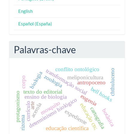
English
Español (España)
Palavras-chave
conflito ontológico
transformação social
chthuluceno
biologia
zoologia
meliponicultura
corpo
antropoceno
bell hooks
texto do editorial
protagonismo
eugenia
ensino de biologia
determinismo biológico
mosquito
currículo
acerola
arte
educação cts;
cartografia
botânica
expediente
rizoma
educação científica