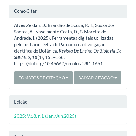
Detalhes
Como Citar
do
Alves Zeidan, D., Brandão de Souza, R. T., Souza dos
artigo
Santos, A., Nascimento Costa, D., & Moreira de
Andrade, I. (2025). Ferramentas digitais utilizadas
pelo herbário Delta do Parnaíba na divulgação
científica de Botânica.
Revista De Ensino De Biologia Da
SBEnBio
,
18
(1), 151–168.
https://doi.org/10.46667/renbio.v18i1.1661
FOMATOS DE CITAÇÃO
BAIXAR CITAÇÃO
Edição
2025: V.18, n.1 (Jan./Jun.2025)