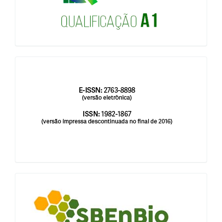
issn
blocologosbenbio