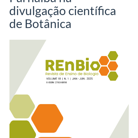
divulgação científica
de Botânica
Barra
lateral
de
artigos