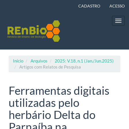
Navegação
CADASTRO
ACESSO
Principal
Conteúdo
principal
Toggl
Barra
navig
Lateral
Início
Arquivos
2025: V.18, n.1 (Jan./Jun.2025)
Artigos com Relatos de Pesquisa
Ferramentas digitais
utilizadas pelo
herbário Delta do
Parnaíba na