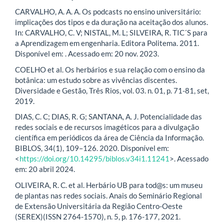
CARVALHO, A. A. A. Os podcasts no ensino universitário:
implicações dos tipos e da duração na aceitação dos alunos.
In: CARVALHO, C. V; NISTAL, M. L; SILVEIRA, R. TIC´S para
a Aprendizagem em engenharia. Editora Politema. 2011.
Disponível em: . Acessado em: 20 nov. 2023.
COELHO et al. Os herbários e sua relação com o ensino da
botânica: um estudo sobre as vivências discentes.
Diversidade e Gestão, Três Rios, vol. 03. n. 01, p. 71-81, set,
2019.
DIAS, C. C; DIAS, R. G; SANTANA, A. J. Potencialidade das
redes sociais e de recursos imagéticos para a divulgação
científica em periódicos da área de Ciência da Informação.
BIBLOS, 34(1), 109–126. 2020. Disponível em:
<
https://doi.org/10.14295/biblos.v34i1.11241
>. Acessado
em: 20 abril 2024.
OLIVEIRA, R. C. et al. Herbário UB para tod@s: um museu
de plantas nas redes sociais. Anais do Seminário Regional
de Extensão Universitária da Região Centro-Oeste
(SEREX)(ISSN 2764-1570), n. 5, p. 176-177, 2021.