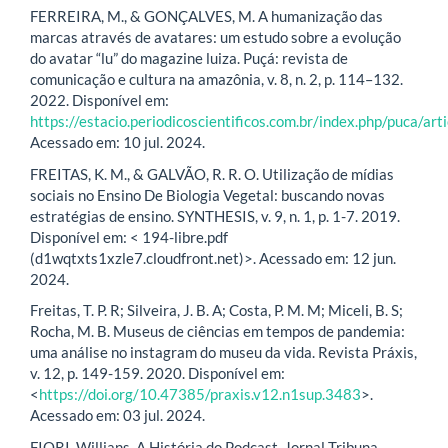
FERREIRA, M., & GONÇALVES, M. A humanização das
marcas através de avatares: um estudo sobre a evolução
do avatar “lu” do magazine luiza. Puçá: revista de
comunicação e cultura na amazônia, v. 8, n. 2, p. 114–132.
2022. Disponível em:
https://estacio.periodicoscientificos.com.br/index.php/puca/ar
Acessado em: 10 jul. 2024.
FREITAS, K. M., & GALVÃO, R. R. O. Utilização de mídias
sociais no Ensino De Biologia Vegetal: buscando novas
estratégias de ensino. SYNTHESIS, v. 9, n. 1, p. 1-7. 2019.
Disponível em: < 194-libre.pdf
(d1wqtxts1xzle7.cloudfront.net)>. Acessado em: 12 jun.
2024.
Freitas, T. P. R; Silveira, J. B. A; Costa, P. M. M; Miceli, B. S;
Rocha, M. B. Museus de ciências em tempos de pandemia:
uma análise no instagram do museu da vida. Revista Práxis,
v. 12, p. 149-159. 2020. Disponível em:
<
https://doi.org/10.47385/praxis.v12.n1sup.3483
>.
Acessado em: 03 jul. 2024.
FIORI, Willians. A História do Podcast. Jornal Tribuna,