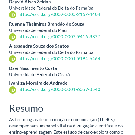
Conteúdo
Deyvid Alves Zeidan
Universidade Federal do Delta do Parnaíba
do
https://orcid.org/0009-0005-2167-4404
artigo
Ruanna Thaimires Brandão de Souza
Universidade Federal do Piauí
principal
https://orcid.org/0000-0002-9416-8327
Alessandra Souza dos Santos
Universidade Federal do Delta do Parnaíba
https://orcid.org/0000-0001-9194-6464
Davi Nascimento Costa
Universidade Federal do Ceará
Ivanilza Moreira de Andrade
https://orcid.org/0000-0001-6059-8540
Resumo
As tecnologias de informação e comunicação (TIDICs)
desempenham um papel vital na divulgação científica e no
ensino-aprendizagem. Este estudo de caso explora como o