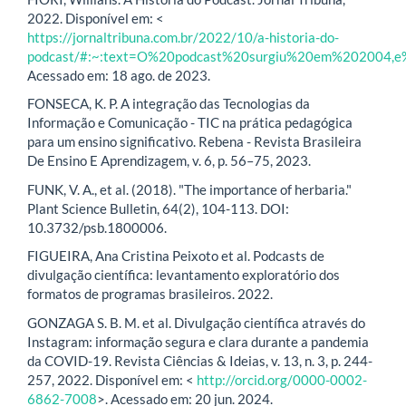
2022. Disponível em: <
https://jornaltribuna.com.br/2022/10/a-historia-do-
podcast/#:~:text=O%20podcast%20surgiu%20em%202004,
Acessado em: 18 ago. de 2023.
FONSECA, K. P. A integração das Tecnologias da
Informação e Comunicação - TIC na prática pedagógica
para um ensino significativo. Rebena - Revista Brasileira
De Ensino E Aprendizagem, v. 6, p. 56–75, 2023.
FUNK, V. A., et al. (2018). "The importance of herbaria."
Plant Science Bulletin, 64(2), 104-113. DOI:
10.3732/psb.1800006.
FIGUEIRA, Ana Cristina Peixoto et al. Podcasts de
divulgação científica: levantamento exploratório dos
formatos de programas brasileiros. 2022.
GONZAGA S. B. M. et al. Divulgação científica através do
Instagram: informação segura e clara durante a pandemia
da COVID-19. Revista Ciências & Ideias, v. 13, n. 3, p. 244-
257, 2022. Disponível em: <
http://orcid.org/0000-0002-
6862-7008
>. Acessado em: 20 jun. 2024.