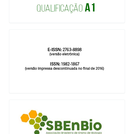
issn
blocologosbenbio