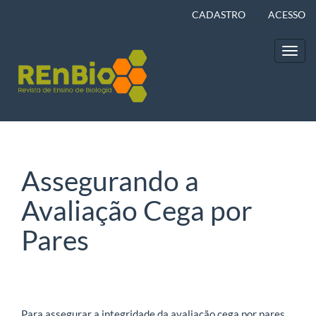
Navegação
CADASTRO
ACESSO
Principal
Conteúdo
principal
Toggl
Barra
navig
Lateral
Assegurando a
Avaliação Cega por
Pares
Para assegurar a integridade da avaliação cega por pares,