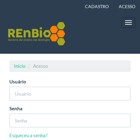
Navegação
CADASTRO
ACESSO
Principal
Conteúdo
principal
Toggl
Barra
navig
Lateral
Início
Acesso
Usuário
Senha
Esqueceu a senha?