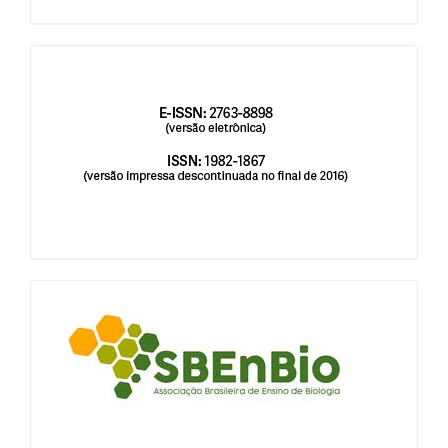
issn
blocologosbenbio