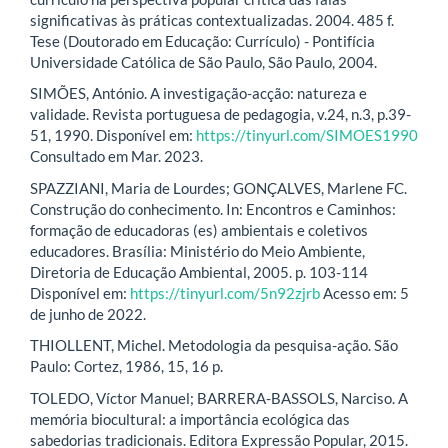
significativas às práticas contextualizadas. 2004. 485 f.
Tese (Doutorado em Educação: Currículo) - Pontifícia
Universidade Católica de São Paulo, São Paulo, 2004.
SIMÕES, António. A investigação-acção: natureza e
validade. Revista portuguesa de pedagogia, v.24, n.3, p.39-
51, 1990. Disponível em:
https://tinyurl.com/SIMOES1990
Consultado em Mar. 2023.
SPAZZIANI, Maria de Lourdes; GONÇALVES, Marlene FC.
Construção do conhecimento. In: Encontros e Caminhos:
formação de educadoras (es) ambientais e coletivos
educadores. Brasília: Ministério do Meio Ambiente,
Diretoria de Educação Ambiental, 2005. p. 103-114
Disponível em:
https://tinyurl.com/5n92zjrb
Acesso em: 5
de junho de 2022.
THIOLLENT, Michel. Metodologia da pesquisa-ação. São
Paulo: Cortez, 1986, 15, 16 p.
TOLEDO, Víctor Manuel; BARRERA-BASSOLS, Narciso. A
memória biocultural: a importância ecológica das
sabedorias tradicionais. Editora Expressão Popular, 2015.