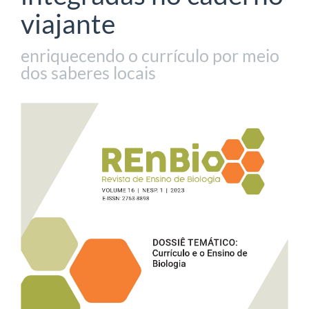
viajante
enriquecendo o currículo por meio
dos saberes locais
Barra
lateral
de
artigos