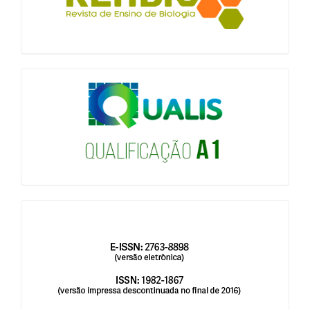
qualis
issn