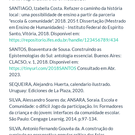
SANTIAGO, Izabella Costa. Refazer o caminho da história
local : uma possibilidade de ensino a partir da parceria
"escola & comunidade". 2018. 205 f. Dissertação (Mestrado
em Ensino de Humanidades) - Instituto Federal do Espírito
Santo, Vitória, 2018. Disponível em:
https://repositorio.ifes.edu.br/handle/123456789/434
SANTOS, Boaventura de Sousa. Construindo as
Epistemologias do Sul: antologia essencial. Buenos Aires:
CLACSO, v. 1, 2018. Disponível em:
https://tinyurl.com/2018SANTOS
Consultado em Abr.
2023.
SEQUEIRA, Alejandro. Huerta, calendario ilustrado.
Uruguay: Ediciones de La Plaza, 2020.
SILVA, Alessandro Soares da; ANSARA, Soraia. Escola e
Comunidade: o difícil Jogo da participação. In: Formadores
da criança e do jovem: interfaces da comunidade escolar.
São Paulo: Cengage Learnig, 2014. p.97-134.
SILVA, Antonio Fernando Gouvêa da. A construção do
currículo na perspectiva popular crítica das falas