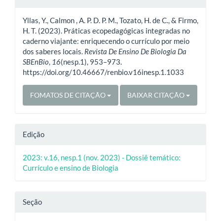
do
Yllas, Y., Calmon , A. P. D. P. M., Tozato, H. de C., & Firmo,
artigo
H. T. (2023). Práticas ecopedagógicas integradas no
caderno viajante: enriquecendo o currículo por meio
dos saberes locais.
Revista De Ensino De Biologia Da
SBEnBio
,
16
(nesp.1), 953–973.
https://doi.org/10.46667/renbio.v16inesp.1.1033
FOMATOS DE CITAÇÃO
BAIXAR CITAÇÃO
Edição
2023: v.16, nesp.1 (nov. 2023) - Dossiê temático:
Currículo e ensino de Biologia
Seção