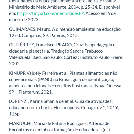
Identidades da educação ambiental brasileira. Brasília:
Ministério do Meio Ambiente, 2004. p. 25-34. Disponível
em:
https://tinyurl.com/identidadesEA
Acesso em 6 de
março de 2023.
GUIMARÃES, Mauro. A dimensão ambiental na educação.
12.ed. Campinas, SP: Papirus, 2015.
GUTIÉRREZ, Francisco, PRADO, Cruz. Ecopedagogia e
cidadania planetária. Tradução Sandra Trabucco
Valenzuela. 3.ed. São Paulo: Cortez : Instituto Paulo Freire,
2002.
KINUPP, Valdely Ferreira et al. Plantas alimentícias não
convencionais (PANC) no Brasil: guia de identificação,
aspectos nutricionais e receitas ilustradas. [Nova Odessa,
SP] : Plantarum, 2021.
LORENZI, Karina Smania de et al. Guia de atividades:
educando com a horta. Florianópolis: Cepagro. v.1, 2019,
116p.
MAKIUCHI, Maria de Fátima Rodrigues. Alteridade.
Encontros e caminhos: formação de educadoras (es)