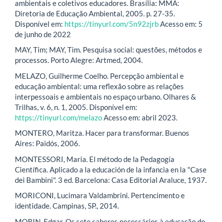
ambientais e coletivos educadores. Brasília: MMA:
Diretoria de Educação Ambiental, 2005. p. 27-35.
Disponível em:
https://tinyurl.com/5n92zjrb
Acesso em: 5
de junho de 2022
MAY, Tim; MAY, Tim. Pesquisa social: questões, métodos e
processos. Porto Alegre: Artmed, 2004.
MELAZO, Guilherme Coelho. Percepção ambiental e
educação ambiental: uma reflexão sobre as relações
interpessoais e ambientais no espaço urbano. Olhares &
Trilhas, v. 6, n. 1, 2005. Disponível em:
https://tinyurl.com/melazo
Acesso em: abril 2023.
MONTERO, Maritza. Hacer para transformar. Buenos
Aires: Paidós, 2006.
MONTESSORI, Maria. El método de la Pedagogía
Científica. Aplicado a la educación de la infancia en la "Case
dei Bambini". 3 ed. Barcelona: Casa Editorial Araluce, 1937.
MORICONI, Lucimara Valdambrini. Pertencimento e
identidade. Campinas, SP., 2014.
MORIN, Edgar. Os sete saberes necessários à educação do