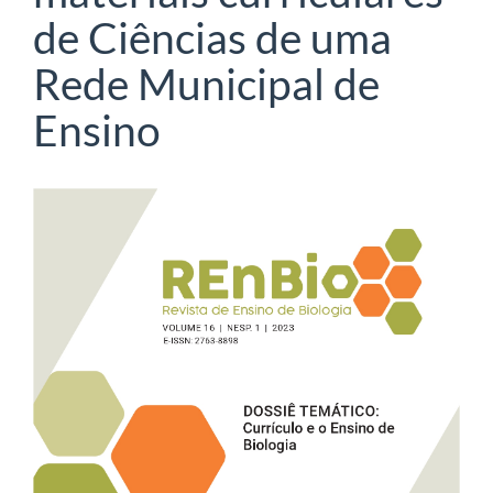
de Ciências de uma
Rede Municipal de
Ensino
Barra
lateral
de
artigos