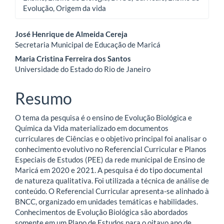
Evolução, Origem da vida
Conteúdo
José Henrique de Almeida Cereja
Secretaria Municipal de Educação de Maricá
do
Maria Cristina Ferreira dos Santos
artigo
Universidade do Estado do Rio de Janeiro
principal
Resumo
O tema da pesquisa é o ensino de Evolução Biológica e
Química da Vida materializado em documentos
curriculares de Ciências e o objetivo principal foi analisar o
conhecimento evolutivo no Referencial Curricular e Planos
Especiais de Estudos (PEE) da rede municipal de Ensino de
Maricá em 2020 e 2021. A pesquisa é do tipo documental
de natureza qualitativa. Foi utilizada a técnica de análise de
conteúdo. O Referencial Curricular apresenta-se alinhado à
BNCC, organizado em unidades temáticas e habilidades.
Conhecimentos de Evolução Biológica são abordados
somente em um Plano de Estudos para o oitavo ano de