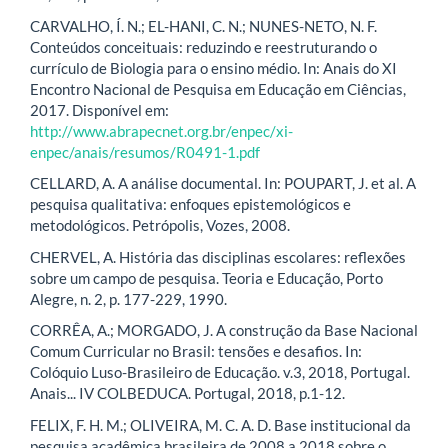
CARVALHO, Í. N.; EL-HANI, C. N.; NUNES-NETO, N. F.
Conteúdos conceituais: reduzindo e reestruturando o
currículo de Biologia para o ensino médio. In: Anais do XI
Encontro Nacional de Pesquisa em Educação em Ciências,
2017. Disponível em:
http://www.abrapecnet.org.br/enpec/xi-
enpec/anais/resumos/R0491-1.pdf
CELLARD, A. A análise documental. In: POUPART, J. et al. A
pesquisa qualitativa: enfoques epistemológicos e
metodológicos. Petrópolis, Vozes, 2008.
CHERVEL, A. História das disciplinas escolares: reflexões
sobre um campo de pesquisa. Teoria e Educação, Porto
Alegre, n. 2, p. 177-229, 1990.
CORRÊA, A.; MORGADO, J. A construção da Base Nacional
Comum Curricular no Brasil: tensões e desafios. In:
Colóquio Luso-Brasileiro de Educação. v.3, 2018, Portugal.
Anais... IV COLBEDUCA. Portugal, 2018, p.1-12.
FELIX, F. H. M.; OLIVEIRA, M. C. A. D. Base institucional da
pesquisa acadêmica brasileira de 2008 a 2018 sobre o