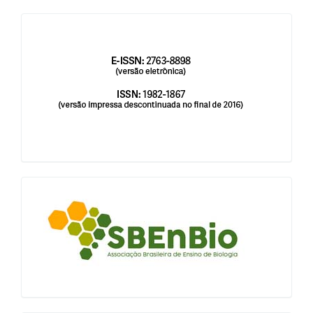
issn
blocologosbenbio