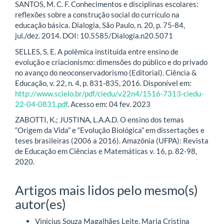
SANTOS, M. C. F. Conhecimentos e disciplinas escolares:
reflexões sobre a construção social do currículo na
educação básica. Dialogia, São Paulo, n. 20, p. 75-84,
jul./dez. 2014. DOI: 10.5585/Dialogia.n20.5071
SELLES, S. E. A polêmica instituída entre ensino de
evolução e criacionismo: dimensões do público e do privado
no avanço do neoconservadorismo (Editorial). Ciência &
Educação, v. 22, n. 4, p. 831-835, 2016. Disponível em:
http://www.scielo.br/pdf/ciedu/v22n4/1516-7313-ciedu-
22-04-0831.pdf
. Acesso em: 04 fev. 2023
ZABOTTI, K.; JUSTINA, L.A.A.D. O ensino dos temas
“Origem da Vida” e “Evolução Biológica” em dissertações e
teses brasileiras (2006 a 2016). Amazônia (UFPA): Revista
de Educação em Ciências e Matemáticas v. 16, p. 82-98,
2020.
Artigos mais lidos pelo mesmo(s)
autor(es)
Vinicius Souza Magalhães Leite, Maria Cristina