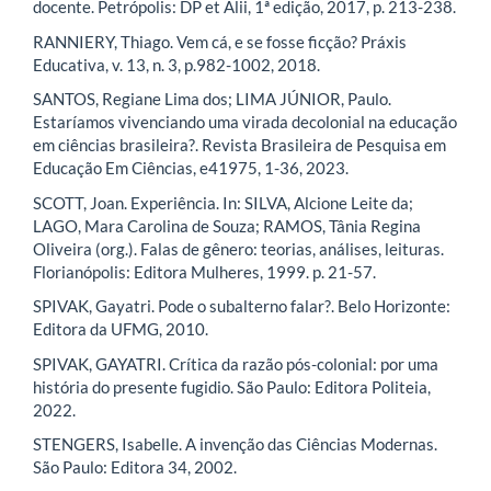
docente. Petrópolis: DP et Alii, 1ª edição, 2017, p. 213-238.
RANNIERY, Thiago. Vem cá, e se fosse ficção? Práxis
Educativa, v. 13, n. 3, p.982-1002, 2018.
SANTOS, Regiane Lima dos; LIMA JÚNIOR, Paulo.
Estaríamos vivenciando uma virada decolonial na educação
em ciências brasileira?. Revista Brasileira de Pesquisa em
Educação Em Ciências, e41975, 1-36, 2023.
SCOTT, Joan. Experiência. In: SILVA, Alcione Leite da;
LAGO, Mara Carolina de Souza; RAMOS, Tânia Regina
Oliveira (org.). Falas de gênero: teorias, análises, leituras.
Florianópolis: Editora Mulheres, 1999. p. 21-57.
SPIVAK, Gayatri. Pode o subalterno falar?. Belo Horizonte:
Editora da UFMG, 2010.
SPIVAK, GAYATRI. Crítica da razão pós-colonial: por uma
história do presente fugidio. São Paulo: Editora Politeia,
2022.
STENGERS, Isabelle. A invenção das Ciências Modernas.
São Paulo: Editora 34, 2002.