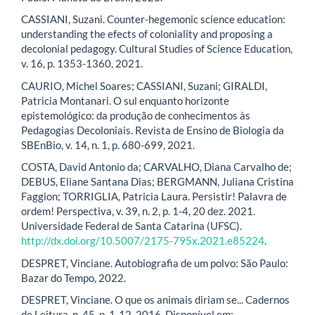
CASSIANI, Suzani. Counter‑hegemonic science education:
understanding the efects of coloniality and proposing a
decolonial pedagogy. Cultural Studies of Science Education,
v. 16, p. 1353-1360, 2021.
CAURIO, Michel Soares; CASSIANI, Suzani; GIRALDI,
Patricia Montanari. O sul enquanto horizonte
epistemológico: da produção de conhecimentos às
Pedagogias Decoloniais. Revista de Ensino de Biologia da
SBEnBio, v. 14, n. 1, p. 680-699, 2021.
COSTA, David Antonio da; CARVALHO, Diana Carvalho de;
DEBUS, Eliane Santana Dias; BERGMANN, Juliana Cristina
Faggion; TORRIGLIA, Patricia Laura. Persistir! Palavra de
ordem! Perspectiva, v. 39, n. 2, p. 1-4, 20 dez. 2021.
Universidade Federal de Santa Catarina (UFSC).
http://dx.doi.org/10.5007/2175-795x.2021.e85224
.
DESPRET, Vinciane. Autobiografia de um polvo: São Paulo:
Bazar do Tempo, 2022.
DESPRET, Vinciane. O que os animais diriam se... Cadernos
de Leitura, n. 45, p. 1-12, 2016. Disponível em: