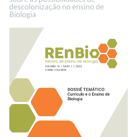
descolonização no ensino de
Biologia
Barra
lateral
de
artigos