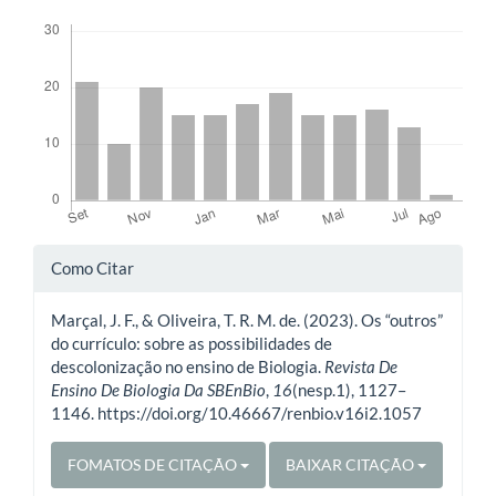
Downloads
Detalhes
Como Citar
do
Marçal, J. F., & Oliveira, T. R. M. de. (2023). Os “outros”
artigo
do currículo: sobre as possibilidades de
descolonização no ensino de Biologia.
Revista De
Ensino De Biologia Da SBEnBio
,
16
(nesp.1), 1127–
1146. https://doi.org/10.46667/renbio.v16i2.1057
FOMATOS DE CITAÇÃO
BAIXAR CITAÇÃO