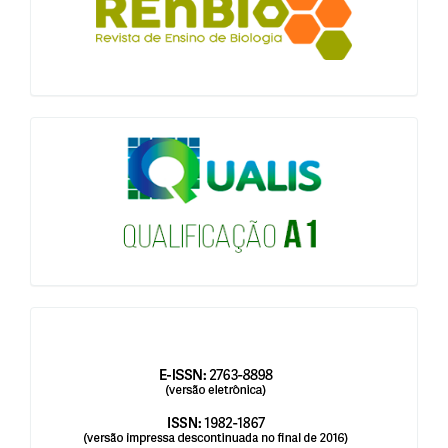
qualis
issn