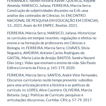
FERNANDES, Yasmin Victoria Xavier; QUEIROZ, Rayane
Almeida; MARSICO, Juliana; FERREIRA, Marcia Serra.
Construção de subjetividades discentes na EJA: uma
análise dos conteúdos de Ciências. In: ENCONTRO
NACIONAL DE PESQUISA EM EDUCAÇÃO EM CIÊNCIAS,
13., 2021. Anais do XII ENPEC. Realize, 2021.
FERREIRA, Márcia Serra; MARSICO, Juliana. Historicizar
os currículos em tempos recentes: regulações e efeitos no
ensino e na formação de professores em Ciências e
Biologia. In: FERREIRA, Marcia Serra; CHAVES, Silvia
Nogueira; AMORIM, Antonio Carlos Rodrigues de;
GASTAL, Maria Luiza de Araújo; BASTOS, Sandra Nazaré
Dias (org.). Vidas que ensinam o ensino da vida. São Paulo:
Editora Livraria da Física, p. 165-179, 2020.
FERREIRA, Marcia Serra; SANTOS, André Vitor Fernandes.
Discursos curriculares no/do tempo presente: subsídios
para uma articulação entre a história e as políticas de
currículo. In: LOPES, Alice Casimiro; OLIVEIRA, Marcia
Betania. (org.). Políticas de Currículo: pesquisas e
articulações discursivas. Curitiba: CRV, p. 57-79, 2017.