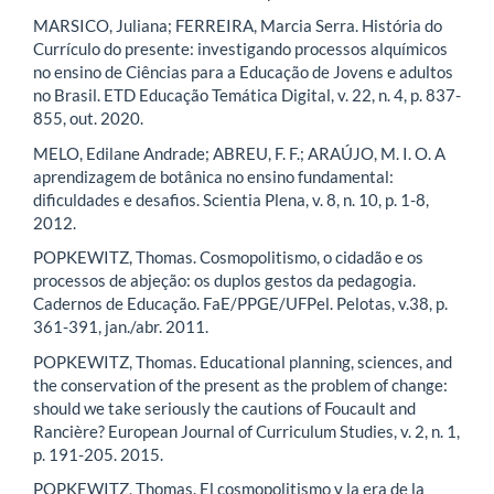
MARSICO, Juliana; FERREIRA, Marcia Serra. História do
Currículo do presente: investigando processos alquímicos
no ensino de Ciências para a Educação de Jovens e adultos
no Brasil. ETD Educação Temática Digital, v. 22, n. 4, p. 837-
855, out. 2020.
MELO, Edilane Andrade; ABREU, F. F.; ARAÚJO, M. I. O. A
aprendizagem de botânica no ensino fundamental:
dificuldades e desafios. Scientia Plena, v. 8, n. 10, p. 1-8,
2012.
POPKEWITZ, Thomas. Cosmopolitismo, o cidadão e os
processos de abjeção: os duplos gestos da pedagogia.
Cadernos de Educação. FaE/PPGE/UFPel. Pelotas, v.38, p.
361-391, jan./abr. 2011.
POPKEWITZ, Thomas. Educational planning, sciences, and
the conservation of the present as the problem of change:
should we take seriously the cautions of Foucault and
Rancière? European Journal of Curriculum Studies, v. 2, n. 1,
p. 191-205. 2015.
POPKEWITZ, Thomas. El cosmopolitismo y la era de la