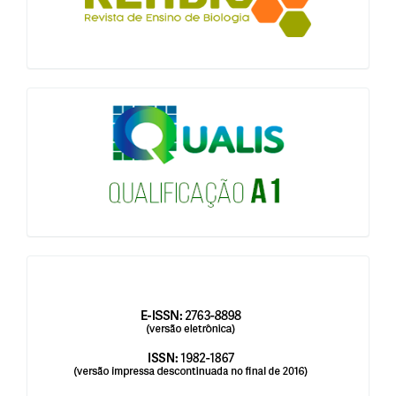
qualis
issn