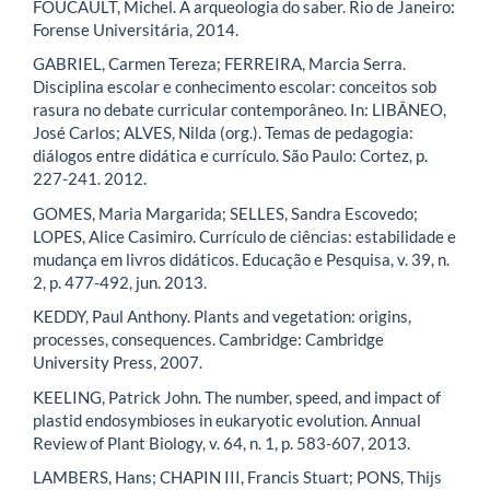
FOUCAULT, Michel. A arqueologia do saber. Rio de Janeiro:
Forense Universitária, 2014.
GABRIEL, Carmen Tereza; FERREIRA, Marcia Serra.
Disciplina escolar e conhecimento escolar: conceitos sob
rasura no debate curricular contemporâneo. In: LIBÂNEO,
José Carlos; ALVES, Nilda (org.). Temas de pedagogia:
diálogos entre didática e currículo. São Paulo: Cortez, p.
227-241. 2012.
GOMES, Maria Margarida; SELLES, Sandra Escovedo;
LOPES, Alice Casimiro. Currículo de ciências: estabilidade e
mudança em livros didáticos. Educação e Pesquisa, v. 39, n.
2, p. 477-492, jun. 2013.
KEDDY, Paul Anthony. Plants and vegetation: origins,
processes, consequences. Cambridge: Cambridge
University Press, 2007.
KEELING, Patrick John. The number, speed, and impact of
plastid endosymbioses in eukaryotic evolution. Annual
Review of Plant Biology, v. 64, n. 1, p. 583-607, 2013.
LAMBERS, Hans; CHAPIN III, Francis Stuart; PONS, Thijs