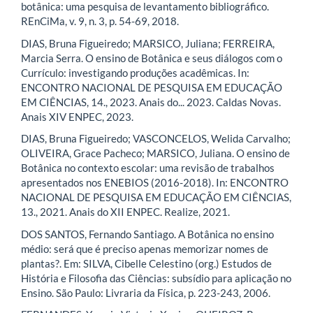
botânica: uma pesquisa de levantamento bibliográfico.
REnCiMa, v. 9, n. 3, p. 54-69, 2018.
DIAS, Bruna Figueiredo; MARSICO, Juliana; FERREIRA,
Marcia Serra. O ensino de Botânica e seus diálogos com o
Currículo: investigando produções acadêmicas. In:
ENCONTRO NACIONAL DE PESQUISA EM EDUCAÇÃO
EM CIÊNCIAS, 14., 2023. Anais do... 2023. Caldas Novas.
Anais XIV ENPEC, 2023.
DIAS, Bruna Figueiredo; VASCONCELOS, Welida Carvalho;
OLIVEIRA, Grace Pacheco; MARSICO, Juliana. O ensino de
Botânica no contexto escolar: uma revisão de trabalhos
apresentados nos ENEBIOS (2016-2018). In: ENCONTRO
NACIONAL DE PESQUISA EM EDUCAÇÃO EM CIÊNCIAS,
13., 2021. Anais do XII ENPEC. Realize, 2021.
DOS SANTOS, Fernando Santiago. A Botânica no ensino
médio: será que é preciso apenas memorizar nomes de
plantas?. Em: SILVA, Cibelle Celestino (org.) Estudos de
História e Filosofia das Ciências: subsídio para aplicação no
Ensino. São Paulo: Livraria da Física, p. 223-243, 2006.