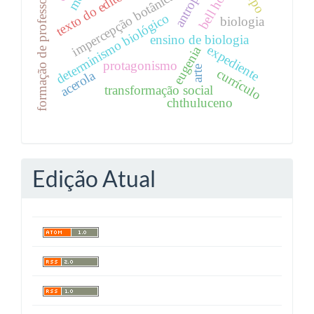
bell hooks
texto do editorial
formação de professores
impercepção botânica
determinismo biológico
biologia
ensino de biologia
expediente
eugenia
protagonismo
arte
currículo
acerola
transformação social
chthuluceno
Edição Atual