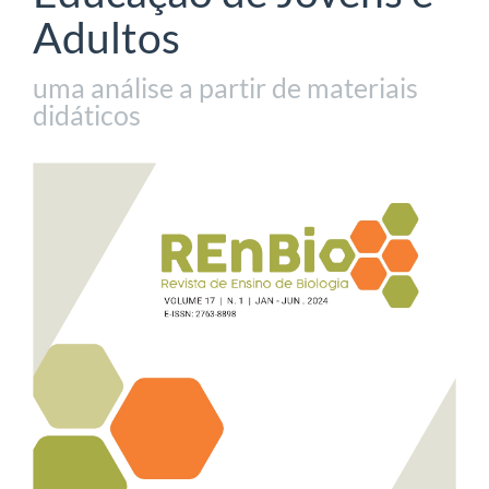
Adultos
uma análise a partir de materiais
didáticos
Barra
lateral
de
artigos