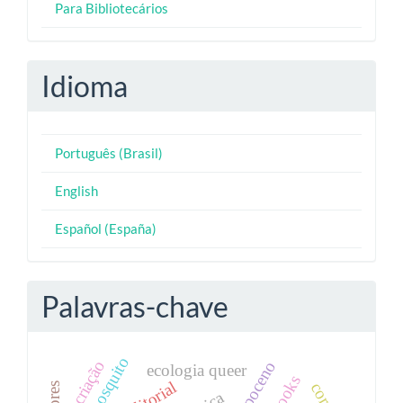
Para Bibliotecários
Idioma
Português (Brasil)
English
Español (España)
Palavras-chave
mosquito
criação
antropoceno
ecologia queer
corpo