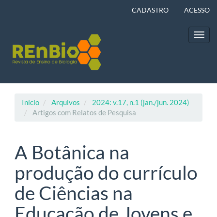
Navegação
CADASTRO
ACESSO
Principal
Conteúdo
principal
Toggl
Barra
navig
Lateral
Início
Arquivos
2024: v.17, n.1 (jan./jun. 2024)
Artigos com Relatos de Pesquisa
A Botânica na
produção do currículo
de Ciências na
Educação de Jovens e