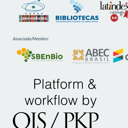
Associada/Membro
: