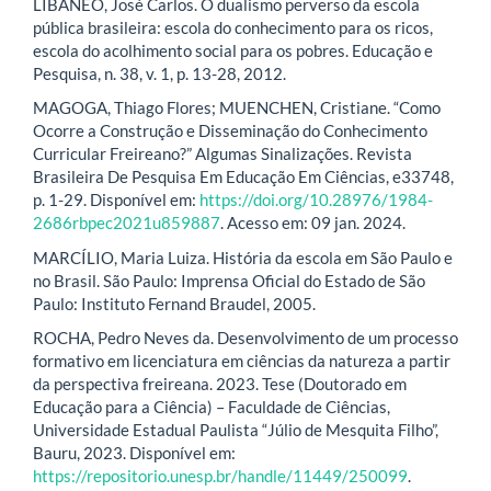
LIBÂNEO, José Carlos. O dualismo perverso da escola
pública brasileira: escola do conhecimento para os ricos,
escola do acolhimento social para os pobres. Educação e
Pesquisa, n. 38, v. 1, p. 13-28, 2012.
MAGOGA, Thiago Flores; MUENCHEN, Cristiane. “Como
Ocorre a Construção e Disseminação do Conhecimento
Curricular Freireano?” Algumas Sinalizações. Revista
Brasileira De Pesquisa Em Educação Em Ciências, e33748,
p. 1-29. Disponível em:
https://doi.org/10.28976/1984-
2686rbpec2021u859887
. Acesso em: 09 jan. 2024.
MARCÍLIO, Maria Luiza. História da escola em São Paulo e
no Brasil. São Paulo: Imprensa Oficial do Estado de São
Paulo: Instituto Fernand Braudel, 2005.
ROCHA, Pedro Neves da. Desenvolvimento de um processo
formativo em licenciatura em ciências da natureza a partir
da perspectiva freireana. 2023. Tese (Doutorado em
Educação para a Ciência) – Faculdade de Ciências,
Universidade Estadual Paulista “Júlio de Mesquita Filho”,
Bauru, 2023. Disponível em:
https://repositorio.unesp.br/handle/11449/250099
.