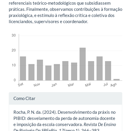
referenciais teórico-metodológicos que subsidiassem
práticas. Finalmente, observamos contribuições à formação
praxiológica, e estímulo à reflexão crítica e coletiva dos
licenciandos, supervisores e coordenador.
Downloads
Detalhes
Como Citar
do
Rocha, P. N. da. (2024). Desenvolvimento da práxis no
artigo
PIBID: desvelamento da perda de autonomia docente
e imposição da escola conservadora.
Revista De Ensino
De Biologia Da SBEnBio
,
17
(nesp.1), 366–383.