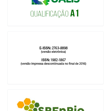
issn
blocologosbenbio