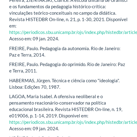
Pereira; ZIENTARSKI, Clarice. A escola unitária de Gramsci
e os fundamentos da pedagogia histórico-crítica:
vinculações teórico-conceituais no campo da didática.
Revista HISTEDBR On-line, n. 21, p. 1-30, 2021. Disponível
em:
https://periodicos.sbu.unicamp.br/ojs/index.php/histedbr/arti
Acesso em: 09 jan. 2024.
FREIRE, Paulo. Pedagogia da autonomia. Rio de Janeiro:
Paz e Terra, 2014.
FREIRE, Paulo. Pedagogia do oprimido. Rio de Janeiro: Paz
e Terra, 2011.
HABERMAS, Jürgen. Técnica e ciência como "ideologia".
Lisboa: Edições 70, 1987.
LAGOA, Maria Isabel. A ofensiva neoliberal e o
pensamento reacionário-conservador na política
educacional brasileira. Revista HISTEDBR On-line, n. 19,
e019006, p. 1-14, 2019. Disponível em:
https://periodicos.sbu.unicamp.br/ojs/index.php/histedbr/arti
Acesso em: 09 jan. 2024.