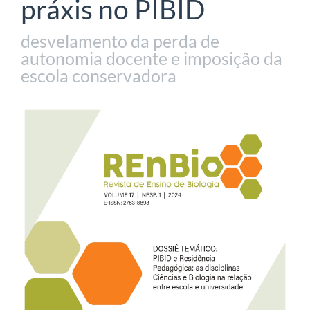
práxis no PIBID
desvelamento da perda de
autonomia docente e imposição da
escola conservadora
Barra
lateral
de
artigos