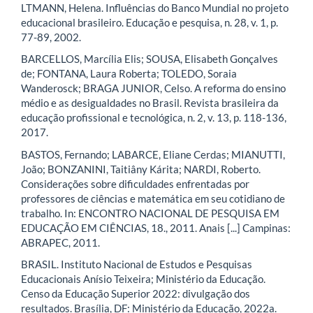
LTMANN, Helena. Influências do Banco Mundial no projeto
educacional brasileiro. Educação e pesquisa, n. 28, v. 1, p.
77-89, 2002.
BARCELLOS, Marcília Elis; SOUSA, Elisabeth Gonçalves
de; FONTANA, Laura Roberta; TOLEDO, Soraia
Wanderosck; BRAGA JUNIOR, Celso. A reforma do ensino
médio e as desigualdades no Brasil. Revista brasileira da
educação profissional e tecnológica, n. 2, v. 13, p. 118-136,
2017.
BASTOS, Fernando; LABARCE, Eliane Cerdas; MIANUTTI,
João; BONZANINI, Taitiâny Kárita; NARDI, Roberto.
Considerações sobre dificuldades enfrentadas por
professores de ciências e matemática em seu cotidiano de
trabalho. In: ENCONTRO NACIONAL DE PESQUISA EM
EDUCAÇÃO EM CIÊNCIAS, 18., 2011. Anais [...] Campinas:
ABRAPEC, 2011.
BRASIL. Instituto Nacional de Estudos e Pesquisas
Educacionais Anísio Teixeira; Ministério da Educação.
Censo da Educação Superior 2022: divulgação dos
resultados. Brasília, DF: Ministério da Educação, 2022a.