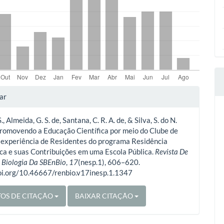
lhes
ar
S., Almeida, G. S. de, Santana, C. R. A. de, & Silva, S. do N.
o
Promovendo a Educação Científica por meio do Clube de
 experiência de Residentes do programa Residência
ca e suas Contribuições em uma Escola Pública.
Revista De
 Biologia Da SBEnBio
,
17
(nesp.1), 606–620.
doi.org/10.46667/renbio.v17inesp.1.1347
OS DE CITAÇÃO
BAIXAR CITAÇÃO