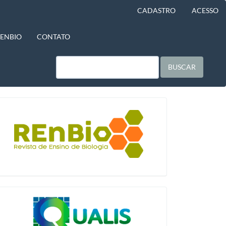
CADASTRO
ACESSO
BENBIO
CONTATO
BUSCAR
blocologo
qualis