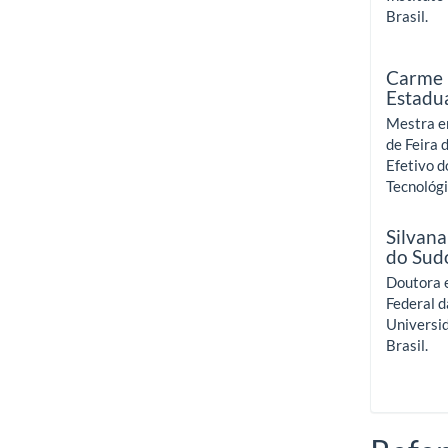
Brasil.
Carme 
Estadua
Mestra e
de Feira 
Efetivo d
Tecnológi
Silvana
do Sud
Doutora e
Federal d
Universid
Brasil.