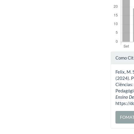
Deta
Como Cit
do
Felix, M. 
artig
(2024). 
Ciências:
Pedagógi
Ensino De
https://
FOMAT