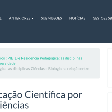
L
ANTERIORES
SUBMISSÕES
NOTÍCIAS
GESTÕES S
ico : PIBID e Residência Pedagógica: as disciplinas
iversidade
ca: as disciplinas Ciências e Biologia na relação entre
ção Científica por
iências