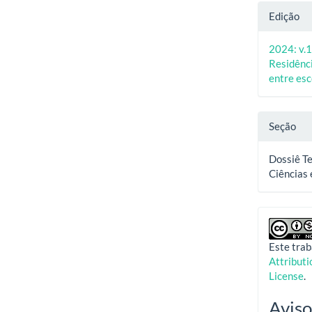
Edição
2024: v.1
Residênci
entre esc
Seção
Dossiê Te
Ciências 
Este trab
Attribut
License
.
Aviso