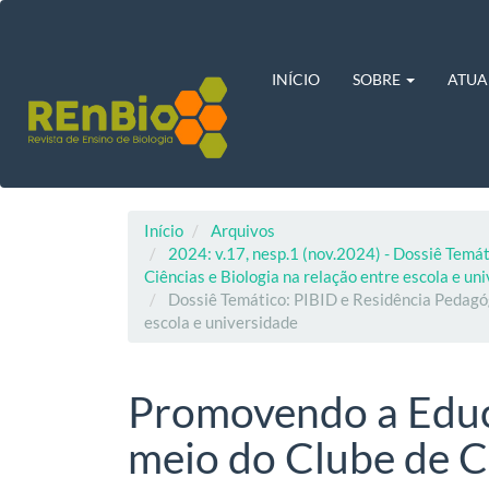
Navegação
Principal
Conteúdo
principal
INÍCIO
SOBRE
ATUA
Barra
Lateral
Início
Arquivos
2024: v.17, nesp.1 (nov.2024) - Dossiê Temát
Ciências e Biologia na relação entre escola e un
Dossiê Temático: PIBID e Residência Pedagógi
escola e universidade
Promovendo a Educa
meio do Clube de C