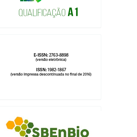
issn
blocologosbenbio