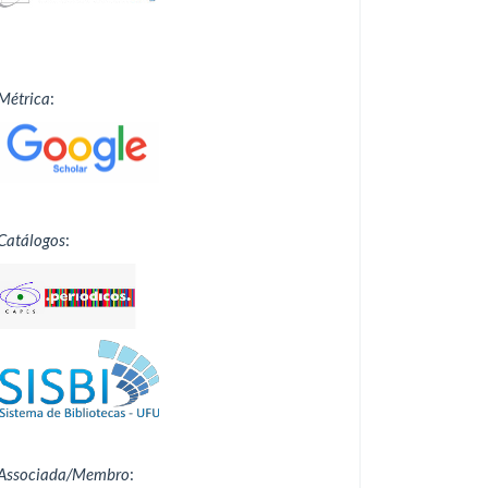
Métrica
:
Catálogos
:
Associada/Membro
: