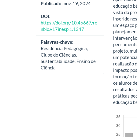
Publicado:
nov. 19, 2024
educação bá
vista do pr
DOI:
inserido ne
https://doi.org/10.46667/re
um espaço p
nbio.v17inesp.1.1347
planejament
intervenção 
Palavras-chave:
pensamento 
Residência Pedagógica,
projeto, mu
Clube de Ciências,
um potencia
Sustentabilidade, Ensino de
realização d
Ciência
impacto pos
formação te
os alunos d
resultados 
práticas pe
educação bá
Downloads