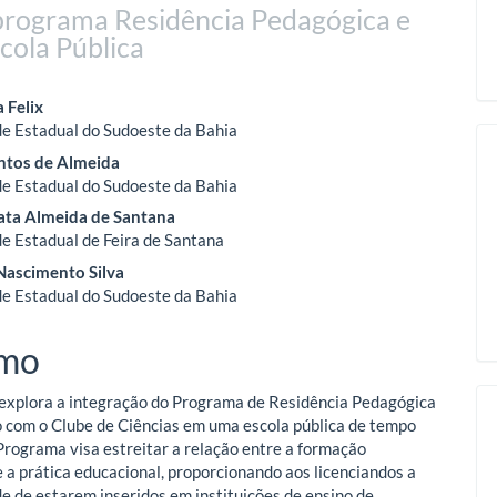
 programa Residência Pedagógica e
cola Pública
eúdo
a Felix
e Estadual do Sudoeste da Bahia
antos de Almeida
o
e Estadual do Sudoeste da Bahia
ta Almeida de Santana
ipal
e Estadual de Feira de Santana
Nascimento Silva
e Estadual do Sudoeste da Bahia
mo
 explora a integração do Programa de Residência Pedagógica
 com o Clube de Ciências em uma escola pública de tempo
 Programa visa estreitar a relação entre a formação
 a prática educacional, proporcionando aos licenciandos a
e de estarem inseridos em instituições de ensino de