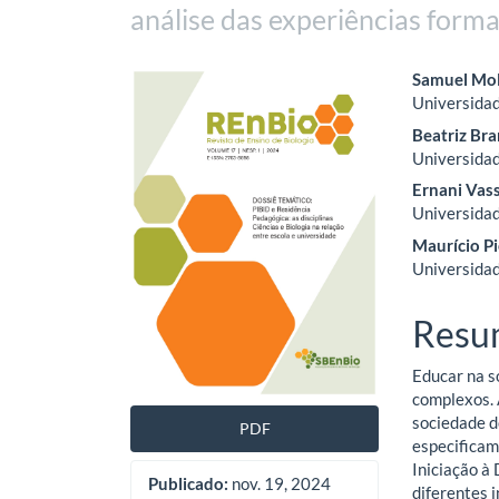
análise das experiências form
Barra
Cont
Samuel Mol
Universidad
lateral
do
Beatriz Br
de
artig
Universidad
Ernani Vas
artigos
princ
Universidad
Maurício Pi
Universidad
Resu
Educar na s
complexos. 
sociedade d
PDF
especificam
Iniciação à
Publicado:
nov. 19, 2024
diferentes 