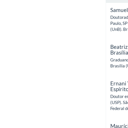
Samuel
Doutorad
Paulo, SP
(UnB). Bra
Beatri
Brasíli
Graduanda
Brasília (
Ernani
Espírit
Doutor em
(USP). Sã
Federal d
Mauríci