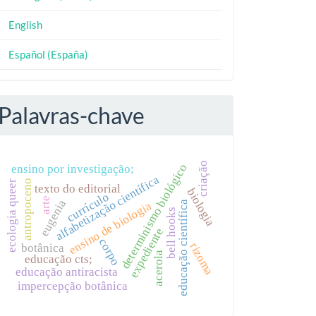
English
Español (España)
Palavras-chave
criação
determinismo biológico
ensino por investigação;
alfabetização científica
antropoceno
ecologia queer
texto do editorial
biologia
currículo
arte
eugenia
educação científica
ensino de biologia
bell hooks
expediente
corpo
rizoma
botânica
acerola
educação cts;
educação antiracista
impercepção botânica