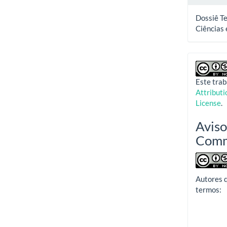
Dossiê Te
Ciências 
Este trab
Attribut
License
.
Aviso
Com
Autores 
termos: