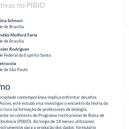
ativas no PIBID
eúdo
ina Schnorr
e de Brasília
andão Mulford Faria
o
e de Brasília
soler Rodrigues
ipal
e Federal do Espírito Santo
etrocola
e de São Paulo
mo
ociedade contemporânea implica enfrentar desafios
Assim, este estudo visa investigar o encontro da teoria da
o risco na formação de professores de biologia,
ente no contexto do Programa Institucional de Bolsa de
 Docência (PIBID). Ao longo de 18 meses utilizamos
instrumentos para a produção dos dados: formulário