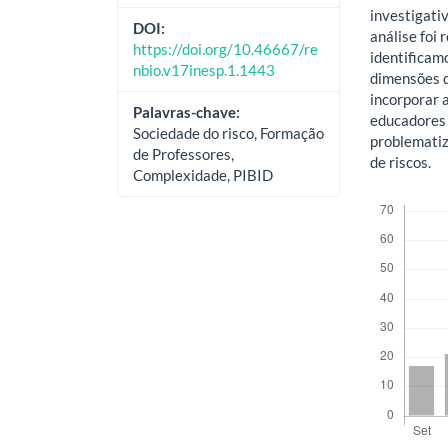
investigativ
DOI:
análise foi
https://doi.org/10.46667/re
identificamo
nbio.v17inesp.1.1443
dimensões d
incorporar 
Palavras-chave:
educadores 
Sociedade do risco, Formação
problemati
de Professores,
de riscos.
Complexidade, PIBID
Downloads