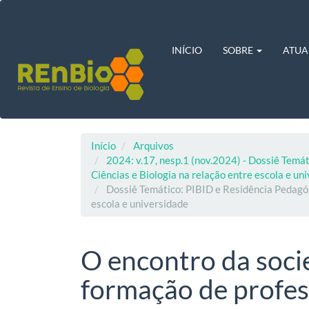
Navegação
Principal
Conteúdo
principal
INÍCIO
SOBRE
ATUA
Barra
Lateral
Início
Arquivos
2024: v.17, nesp.1 (nov.2024) - Dossiê Temát
Ciências e Biologia na relação entre escola e un
Dossiê Temático: PIBID e Residência Pedagógi
escola e universidade
O encontro da soci
formação de profes