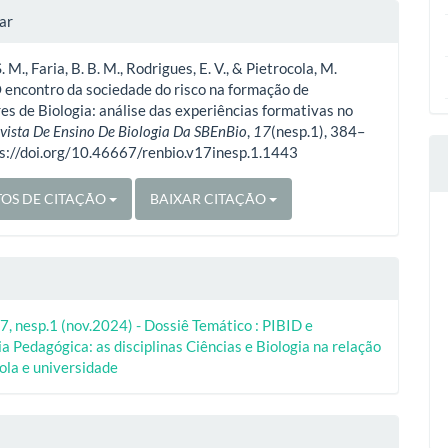
lhes
ar
. M., Faria, B. B. M., Rodrigues, E. V., & Pietrocola, M.
o
 encontro da sociedade do risco na formação de
es de Biologia: análise das experiências formativas no
vista De Ensino De Biologia Da SBEnBio
,
17
(nesp.1), 384–
ps://doi.org/10.46667/renbio.v17inesp.1.1443
OS DE CITAÇÃO
BAIXAR CITAÇÃO
7, nesp.1 (nov.2024) - Dossiê Temático : PIBID e
a Pedagógica: as disciplinas Ciências e Biologia na relação
ola e universidade