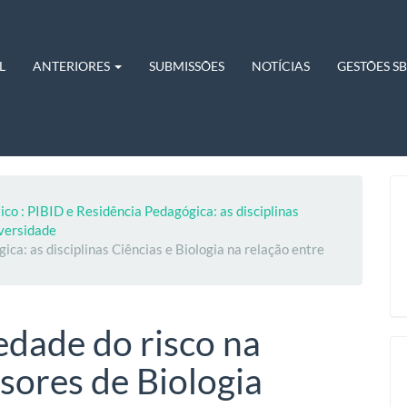
L
ANTERIORES
SUBMISSÕES
NOTÍCIAS
GESTÕES S
ico : PIBID e Residência Pedagógica: as disciplinas
iversidade
ca: as disciplinas Ciências e Biologia na relação entre
edade do risco na
sores de Biologia