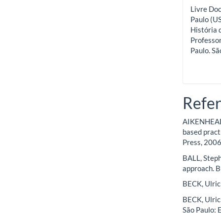
Livre Do
Paulo (US
História 
Professor
Paulo. São
Refer
AIKENHEAD, 
based pract
Press, 2006
BALL, Steph
approach. B
BECK, Ulric
BECK, Ulric
São Paulo: 