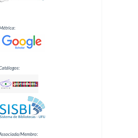
Métrica
:
Catálogos
:
Associada/Membro
: