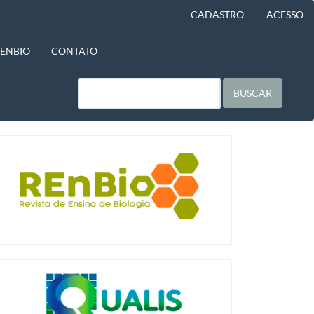
CADASTRO
ACESSO
BENBIO
CONTATO
BUSCAR
blocologo
qualis