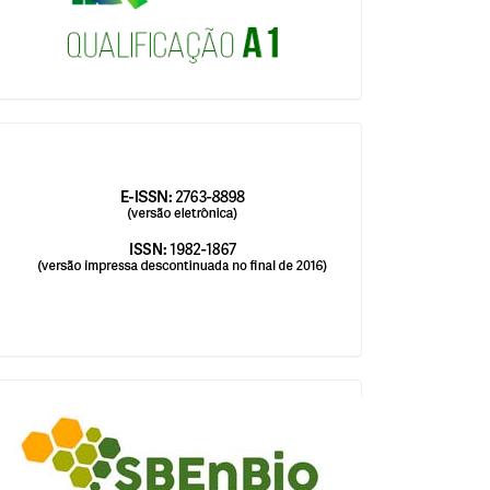
issn
blocologosbenbio