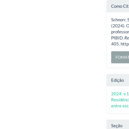
Deta
Como Cit
do
Schnorr, S
artig
(2024). O
professor
PIBID.
Re
405. htt
FOMAT
Edição
2024: v.1
Residênci
entre esc
Seção