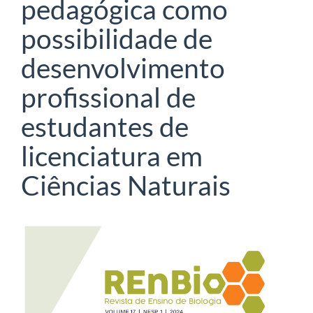
pedagógica como
possibilidade de
desenvolvimento
profissional de
estudantes de
licenciatura em
Ciências Naturais
Barra
lateral
de
artigos