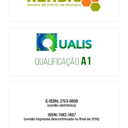
qualis
issn