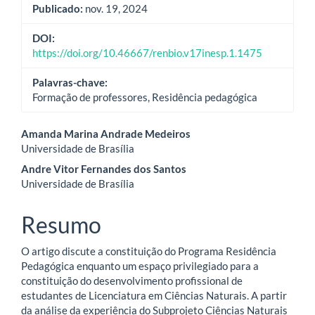
Publicado:
nov. 19, 2024
DOI:
https://doi.org/10.46667/renbio.v17inesp.1.1475
Palavras-chave:
Formação de professores, Residência pedagógica
Conteúdo
Amanda Marina Andrade Medeiros
Universidade de Brasília
do
Andre Vitor Fernandes dos Santos
artigo
Universidade de Brasília
principal
Resumo
O artigo discute a constituição do Programa Residência
Pedagógica enquanto um espaço privilegiado para a
constituição do desenvolvimento profissional de
estudantes de Licenciatura em Ciências Naturais. A partir
da análise da experiência do Subprojeto Ciências Naturais