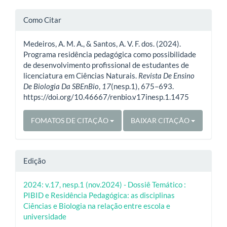
Detalhes
Como Citar
do
Medeiros, A. M. A., & Santos, A. V. F. dos. (2024).
artigo
Programa residência pedagógica como possibilidade
de desenvolvimento profissional de estudantes de
licenciatura em Ciências Naturais.
Revista De Ensino
De Biologia Da SBEnBio
,
17
(nesp.1), 675–693.
https://doi.org/10.46667/renbio.v17inesp.1.1475
FOMATOS DE CITAÇÃO
BAIXAR CITAÇÃO
Edição
2024: v.17, nesp.1 (nov.2024) - Dossiê Temático :
PIBID e Residência Pedagógica: as disciplinas
Ciências e Biologia na relação entre escola e
universidade