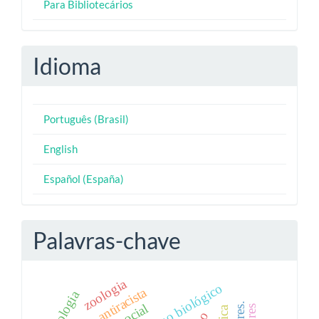
Para Bibliotecários
Idioma
Português (Brasil)
English
Español (España)
Palavras-chave
zoologia
educação antiracista
biologia