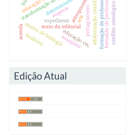
determinismo biológico
formação de professores.
transformação social
formação de professores
alfabetização científica
antropoceno
conflito ontológico
eugenia
protagonismo
arte
expediente
ensino de biologia
texto do editorial
acerola
educação cts;
botânica
mosquito
Edição Atual