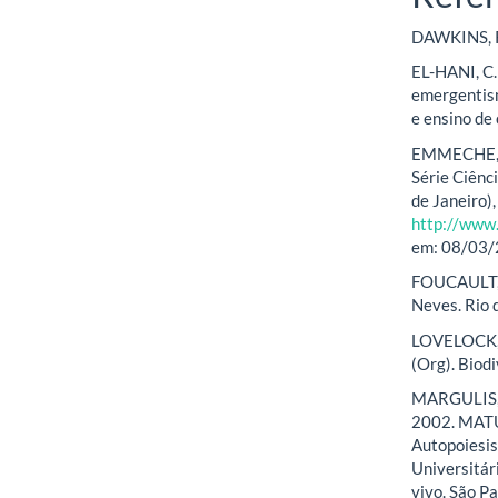
DAWKINS, R.
EL-HANI, C.
emergentism
e ensino de 
EMMECHE, C.
Série Ciênc
de Janeiro)
http://www
em: 08/03/
FOUCAULT, M
Neves. Rio 
LOVELOCK, J
(Org). Biod
MARGULIS, L
2002. MATU
Autopoiesis:
Universitári
vivo. São P