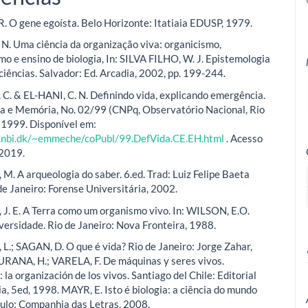
 O gene egoísta. Belo Horizonte: Itatiaia EDUSP, 1979.
 N. Uma ciência da organização viva: organicismo,
o e ensino de biologia, In: SILVA FILHO, W. J. Epistemologia
ciências. Salvador: Ed. Arcadia, 2002, pp. 199-244.
 & EL-HANI, C. N. Definindo vida, explicando emergência.
ia e Memória, No. 02/99 (CNPq, Observatório Nacional, Rio
, 1999. Disponível em:
.nbi.dk/~emmeche/coPubl/99.DefVida.CE.EH.html
. Acesso
2019.
. A arqueologia do saber. 6.ed. Trad: Luiz Felipe Baeta
de Janeiro: Forense Universitária, 2002.
. E. A Terra como um organismo vivo. In: WILSON, E.O.
iversidade. Rio de Janeiro: Nova Fronteira, 1988.
.; SAGAN, D. O que é vida? Rio de Janeiro: Jorge Zahar,
RANA, H.; VARELA, F. De máquinas y seres vivos.
 la organización de los vivos. Santiago del Chile: Editorial
a, 5ed, 1998. MAYR, E. Isto é biologia: a ciência do mundo
aulo: Companhia das Letras, 2008.