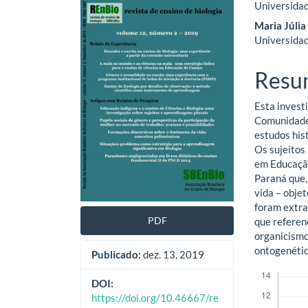
Universida
lateral
do
Maria Júlia
de
artig
Universida
artigos
princ
Resu
Esta invest
Comunidade 
estudos his
Os sujeitos
em Educação
Paraná que,
vida – objet
foram extra
PDF
que referen
organicismo
ontogenétic
Publicado:
dez. 13, 2019
Downloads
DOI:
https://doi.org/10.46667/re