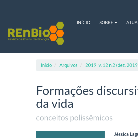
Navegação
Principal
Conteúdo
principal
INÍCIO
SOBRE
ATUA
Barra
Lateral
Início
Arquivos
2019: v. 12 n.2 (dez. 2019
Formações discurs
da vida
conceitos polissêmicos
Barra
Cont
Jéssica Lag