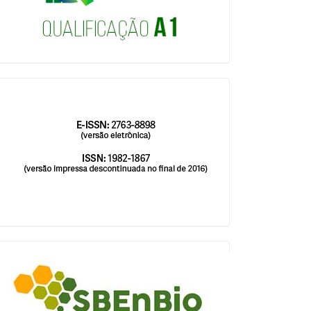
issn
blocologosbenbio