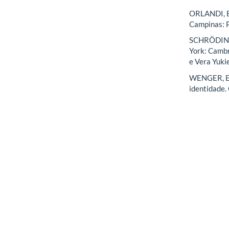
ORLANDI, E.
Campinas: 
SCHRÖDINGER
York: Cambr
e Vera Yuki
WENGER, E. 
identidade.