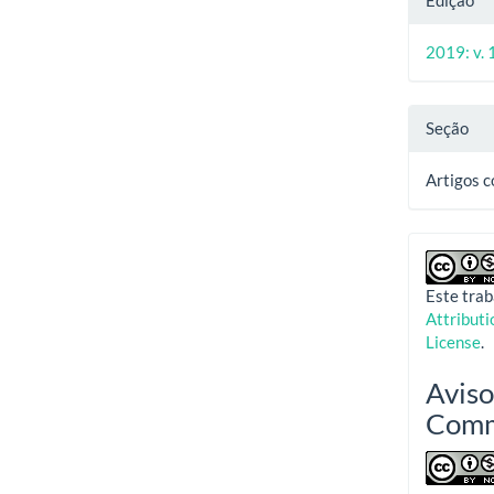
Edição
2019: v. 
Seção
Artigos 
Este trab
Attribut
License
.
Aviso
Com