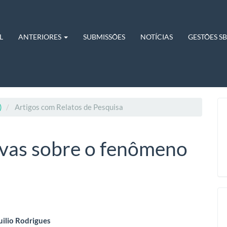
L
ANTERIORES
SUBMISSÕES
NOTÍCIAS
GESTÕES S
)
Artigos com Relatos de Pesquisa
ivas sobre o fenômeno
eúdo
uilio Rodrigues