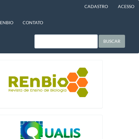
CADASTRO
ACESSO
BENBIO
CONTATO
BUSCAR
blocologo
qualis