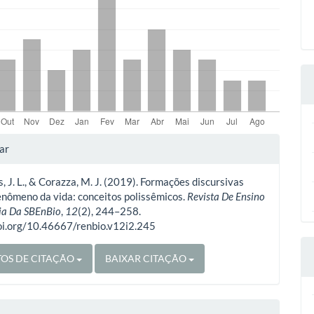
lhes
ar
, J. L., & Corazza, M. J. (2019). Formações discursivas
o
enômeno da vida: conceitos polissêmicos.
Revista De Ensino
ia Da SBEnBio
,
12
(2), 244–258.
doi.org/10.46667/renbio.v12i2.245
OS DE CITAÇÃO
BAIXAR CITAÇÃO