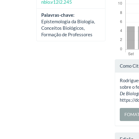
nbio.v12i2.245
Palavras-chave:
Epistemologia da Biologia,
Conceitos Biológicos,
Formação de Professores
Deta
Como Cit
do
Rodrigues
artig
sobre o f
De Biolog
https://
FOMAT