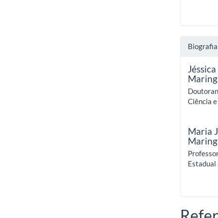
Biografia
Jéssica
Maring
Doutoran
Ciência 
Maria J
Maring
Professo
Estadual
Refer