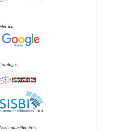
Métrica
:
Catálogos
:
Associada/Membro
: