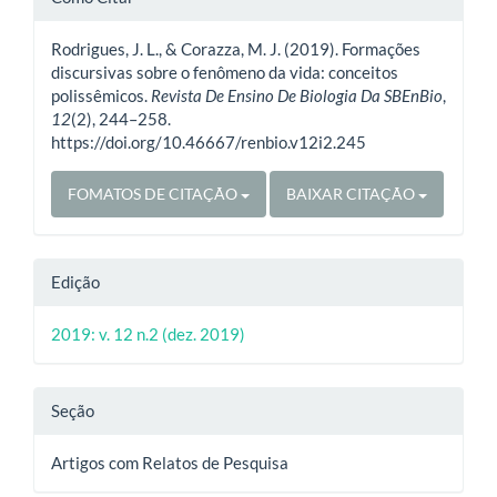
do
Rodrigues, J. L., & Corazza, M. J. (2019). Formações
artigo
discursivas sobre o fenômeno da vida: conceitos
polissêmicos.
Revista De Ensino De Biologia Da SBEnBio
,
12
(2), 244–258.
https://doi.org/10.46667/renbio.v12i2.245
FOMATOS DE CITAÇÃO
BAIXAR CITAÇÃO
Edição
2019: v. 12 n.2 (dez. 2019)
Seção
Artigos com Relatos de Pesquisa