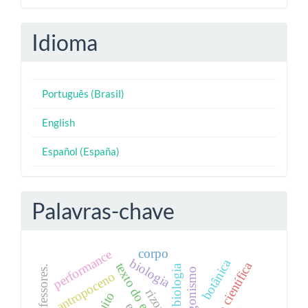
Idioma
Português (Brasil)
English
Español (España)
Palavras-chave
corpo
performance
biologia
botânica
texto do editorial
protagonismo
antropoceno
rizoma