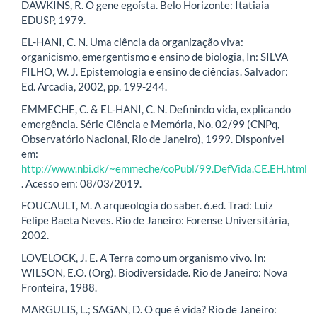
DAWKINS, R. O gene egoísta. Belo Horizonte: Itatiaia
EDUSP, 1979.
EL-HANI, C. N. Uma ciência da organização viva:
organicismo, emergentismo e ensino de biologia, In: SILVA
FILHO, W. J. Epistemologia e ensino de ciências. Salvador:
Ed. Arcadia, 2002, pp. 199-244.
EMMECHE, C. & EL-HANI, C. N. Definindo vida, explicando
emergência. Série Ciência e Memória, No. 02/99 (CNPq,
Observatório Nacional, Rio de Janeiro), 1999. Disponível
em:
http://www.nbi.dk/~emmeche/coPubl/99.DefVida.CE.EH.html
. Acesso em: 08/03/2019.
FOUCAULT, M. A arqueologia do saber. 6.ed. Trad: Luiz
Felipe Baeta Neves. Rio de Janeiro: Forense Universitária,
2002.
LOVELOCK, J. E. A Terra como um organismo vivo. In:
WILSON, E.O. (Org). Biodiversidade. Rio de Janeiro: Nova
Fronteira, 1988.
MARGULIS, L.; SAGAN, D. O que é vida? Rio de Janeiro: