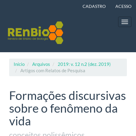
Navegação
CADASTRO
ACESSO
Principal
Conteúdo
principal
Toggl
Barra
navig
Lateral
Início
Arquivos
2019: v. 12 n.2 (dez. 2019)
Artigos com Relatos de Pesquisa
Formações discursivas
sobre o fenômeno da
vida
conceitos polissêmicos