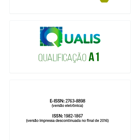
qualis
issn