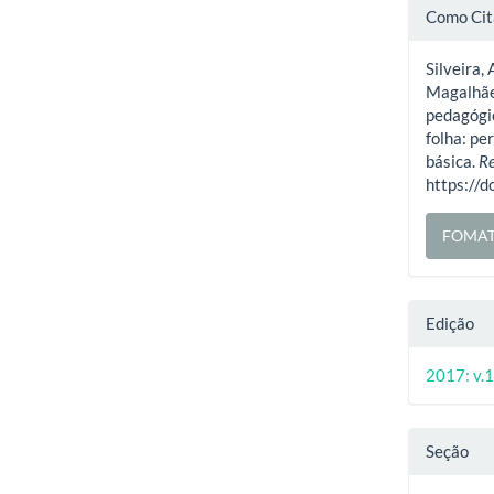
Deta
Como Cit
do
Silveira, A
artig
Magalhães
pedagógic
folha: pe
básica.
Re
https://
FOMAT
Edição
2017: v.1
Seção