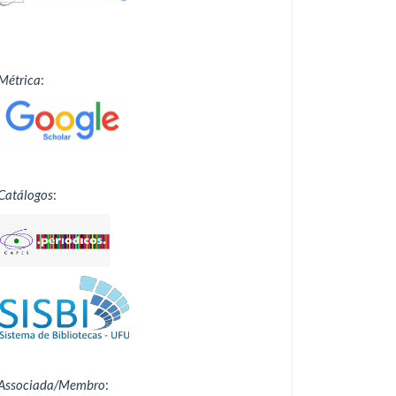
Métrica
:
Catálogos
:
Associada/Membro
: