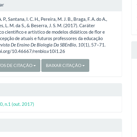
lhes
ar
. P., Santana, I. C. H., Pereira, M. J. B., Braga, F. A. do A.,
o
, L. M. da S., & Beserra, J. S. M. (2017). Caráter
o científico e artístico de modelos didáticos de flor e
rcepção de atuais e futuros professores da educação
vista De Ensino De Biologia Da SBEnBio
,
10
(1), 57–71.
doi.org/10.46667/renbio.v10i1.26
OS DE CITAÇÃO
BAIXAR CITAÇÃO
0, n.1 (out. 2017)