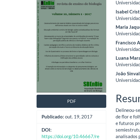
Universidad
lateral
do
Isabel Cris
de
artig
Universidad
Maria Jaqu
artigos
princ
Universidad
Francisco 
Universidad
Luana Mara
Universidad
João Sinval
Universidad
Resu
PDF
Delineou-se
Publicado:
out. 19, 2017
de flor e fo
e futuros pr
DOI:
semiestrutu
https://doi.org/10.46667/re
analisados 