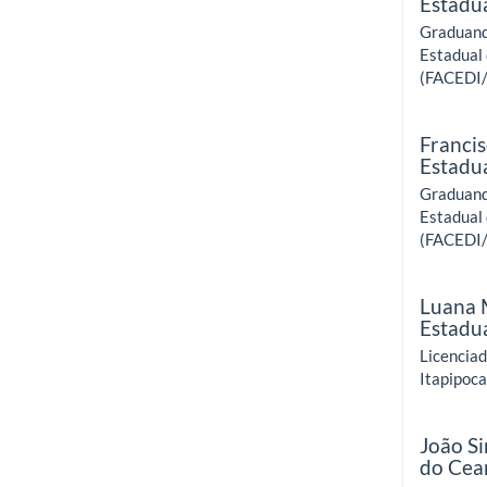
Estadu
Graduand
Estadual
(FACEDI
Franci
Estadu
Graduand
Estadual
(FACEDI
Luana 
Estadu
Licenciad
Itapipoc
João Si
do Cea