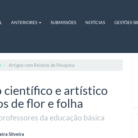
L
ANTERIORES
SUBMISSÕES
NOTÍCIAS
GESTÕES S
)
Artigos com Relatos de Pesquisa
científico e artístico
s de flor e folha
 professores da educação básica
eúdo
ira Silveira