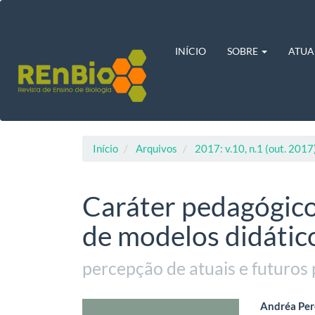
Navegação
Principal
Conteúdo
principal
INÍCIO
SOBRE
ATUA
Barra
Lateral
Início
Arquivos
2017: v.10, n.1 (out. 2017
Caráter pedagógico 
de modelos didático
percepção de atuais e futuros
Barra
Cont
Andréa Pere