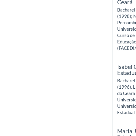
Ceará
Bacharel 
(1998); 
Pernambu
Universid
Curso de 
Educação
(FACEDI
Isabel 
Estadu
Bacharel 
(1996), L
do Ceará
Universi
Universi
Estadual
Maria 