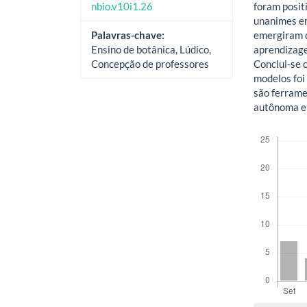
nbio.v10i1.26
foram posit
unanimes em 
Palavras-chave:
emergiram d
Ensino de botânica, Lúdico,
aprendizagem
Concepção de professores
Conclui-se 
modelos foi 
são ferram
autônoma e 
Downloads