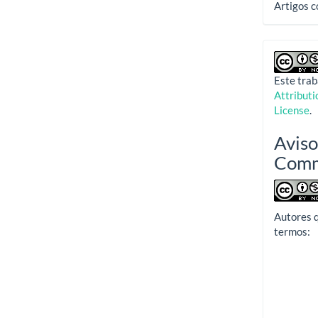
Artigos 
Este trab
Attribut
License
.
Aviso
Com
Autores 
termos: