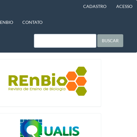
CADASTRO
ACESSO
BENBIO
CONTATO
BUSCAR
blocologo
qualis