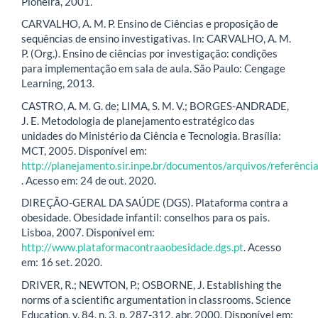
Pioneira, 2001.
CARVALHO, A. M. P. Ensino de Ciências e proposição de
sequências de ensino investigativas. In: CARVALHO, A. M.
P. (Org.). Ensino de ciências por investigação: condições
para implementação em sala de aula. São Paulo: Cengage
Learning, 2013.
CASTRO, A. M. G. de; LIMA, S. M. V.; BORGES-ANDRADE,
J. E. Metodologia de planejamento estratégico das
unidades do Ministério da Ciência e Tecnologia. Brasília:
MCT, 2005. Disponível em:
http://planejamento.sir.inpe.br/documentos/arquivos/referênc
. Acesso em: 24 de out. 2020.
DIREÇÃO-GERAL DA SAÚDE (DGS). Plataforma contra a
obesidade. Obesidade infantil: conselhos para os pais.
Lisboa, 2007. Disponível em:
http://www.plataformacontraaobesidade.dgs.pt
. Acesso
em: 16 set. 2020.
DRIVER, R.; NEWTON, P.; OSBORNE, J. Establishing the
norms of a scientific argumentation in classrooms. Science
Education, v. 84, n. 3, p. 287-312, abr. 2000. Disponível em: