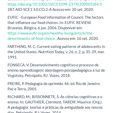
https://doi.org/10.1002/(SICI)1098-237X(200005)84:3
287:AID-SCE1 3.0.CO;2-A Acesso em: 20 set. 2020.
EUFIC - European Food Information of Council. The factors
that influence our food choices. In: EUFIC REVIEW.
Bruxelas, Bélgica, 6 jun. 2006. Disponível em:
https://www.eufic.org/en/healthy-living/article/the-
determinants-of-food-choice
. Acesso em: 16 set. 2020.
FARTHING, M. C. Current eating patterns of adolescents in
the United States. Nutrition Today, v. 26, n. 2, p. 35-39, mar.
1991.
FONSECA, V. Desenvolvimento cognitivo e processo de
ensino-aprendizagem: abordagem psicopedagógica à luz de
Vygotsky. Petrópolis, RJ: Vozes, 2018.
FREIRE, P. Pedagogia do oprimido. 46. ed. Rio de Janeiro:
Paz e Terra, 2005.
RICHARD, M.; BISSONNETE, S. As ciências cognitivas e o
ensino. In: GAUTHIER, Clermont, TARDIF, Maurice (Org.).
A pedagogia: teorias e práticas da antiguidade aos nossos
dias. Petrópolis, RJ: Vozes, 2014.