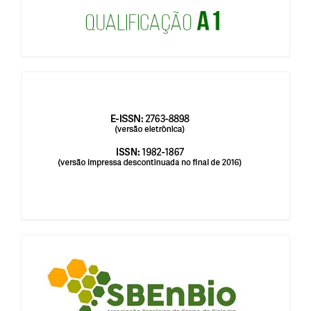
issn
blocologosbenbio