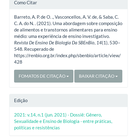
Detalhes
Como Citar
do
Barreto, A. P. de O. ., Vasconcellos, A. V. de, & Saba, C.
artigo
C. A. do N. . (2021). Uma abordagem sobre composição
de alimentos e transtornos alimentares para ensino
médio: uma experiência de ensino investigativo.
Revista De Ensino De Biologia Da SBEnBio
,
14
(1), 530–
548. Recuperado de
https://renbio.org.br/index.php/sbenbio/article/view/
428
FOMATOS DE CITAÇÃO
BAIXAR CITAÇÃO
Edição
2021: v.14, n.1 (jun. 2021) - Dossiê: Gênero,
Sexualidade e Ensino de Biologia - entre práticas,
políticas e resistências