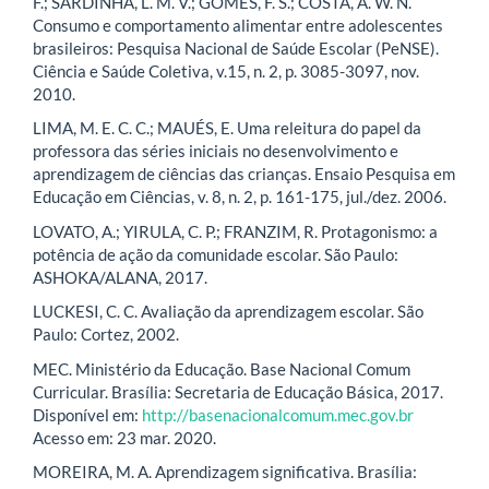
F.; SARDINHA, L. M. V.; GOMES, F. S.; COSTA, A. W. N.
Consumo e comportamento alimentar entre adolescentes
brasileiros: Pesquisa Nacional de Saúde Escolar (PeNSE).
Ciência e Saúde Coletiva, v.15, n. 2, p. 3085-3097, nov.
2010.
LIMA, M. E. C. C.; MAUÉS, E. Uma releitura do papel da
professora das séries iniciais no desenvolvimento e
aprendizagem de ciências das crianças. Ensaio Pesquisa em
Educação em Ciências, v. 8, n. 2, p. 161-175, jul./dez. 2006.
LOVATO, A.; YIRULA, C. P.; FRANZIM, R. Protagonismo: a
potência de ação da comunidade escolar. São Paulo:
ASHOKA/ALANA, 2017.
LUCKESI, C. C. Avaliação da aprendizagem escolar. São
Paulo: Cortez, 2002.
MEC. Ministério da Educação. Base Nacional Comum
Curricular. Brasília: Secretaria de Educação Básica, 2017.
Disponível em:
http://basenacionalcomum.mec.gov.br
Acesso em: 23 mar. 2020.
MOREIRA, M. A. Aprendizagem significativa. Brasília: