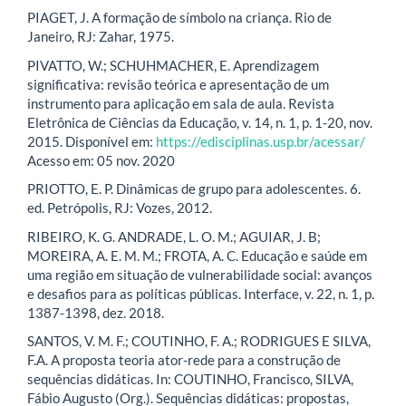
PIAGET, J. A formação de símbolo na criança. Rio de
Janeiro, RJ: Zahar, 1975.
PIVATTO, W.; SCHUHMACHER, E. Aprendizagem
significativa: revisão teórica e apresentação de um
instrumento para aplicação em sala de aula. Revista
Eletrônica de Ciências da Educação, v. 14, n. 1, p. 1-20, nov.
2015. Disponível em:
https://edisciplinas.usp.br/acessar/
Acesso em: 05 nov. 2020
PRIOTTO, E. P. Dinâmicas de grupo para adolescentes. 6.
ed. Petrópolis, RJ: Vozes, 2012.
RIBEIRO, K. G. ANDRADE, L. O. M.; AGUIAR, J. B;
MOREIRA, A. E. M. M.; FROTA, A. C. Educação e saúde em
uma região em situação de vulnerabilidade social: avanços
e desafios para as políticas públicas. Interface, v. 22, n. 1, p.
1387-1398, dez. 2018.
SANTOS, V. M. F.; COUTINHO, F. A.; RODRIGUES E SILVA,
F.A. A proposta teoria ator-rede para a construção de
sequências didáticas. In: COUTINHO, Francisco, SILVA,
Fábio Augusto (Org.). Sequências didáticas: propostas,