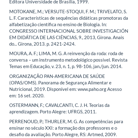
Editora Universidade de Brasília, 1999.
MOTOKANE, M.; VERSUTE-STOQUI, F. M.; TRIVELATO, S.
L. F. Características de sequências didáticas promotoras da
alfabetização científica no ensino de Biologia. In:
CONGRESSO INTERNACIONAL SOBRE INVESTIGACIÓN
EM DIDÁTICA DE LAS CIÊNCIAS, 9., 2013, Girona. Anais
do... Girona, 2013. p. 2421-2424.
MOURA, A. F.; LIMA, M. G. A reinvenção da roda: roda de
conversa – um instrumento metodológico possível. Revista
Temas em Educação, v. 23, n. 1, p. 98-106, jan./jun. 2014.
ORGANIZAÇÃO PAN-AMERICANA DE SAÚDE
(OPAS/OMS). Panorama de Segurança Alimentar e
Nutricional, 2019. Disponível em: www.paho.org Acesso
em: 16 set. 2020.
OSTERMANN, F.; CAVALCANTI, C. J. H. Teorias da
aprendizagem. Porto Alegre: UFRGS, 2011.
PERRENOUD, P.; THURLER, M. G. As competências para
ensinar no século XXI: a formação dos professores e o
desafio da avaliação. Porto Alegre, RS: Artmed, 2009.