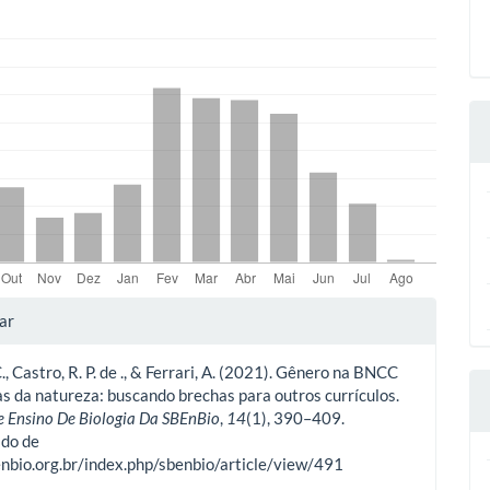
lhes
ar
C., Castro, R. P. de ., & Ferrari, A. (2021). Gênero na BNCC
o
as da natureza: buscando brechas para outros currículos.
e Ensino De Biologia Da SBEnBio
,
14
(1), 390–409.
do de
enbio.org.br/index.php/sbenbio/article/view/491