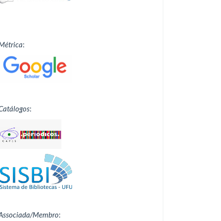
Métrica
:
Catálogos
:
Associada/Membro
: