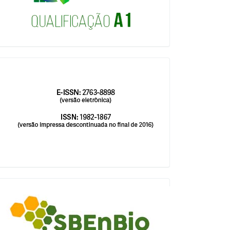
issn
blocologosbenbio