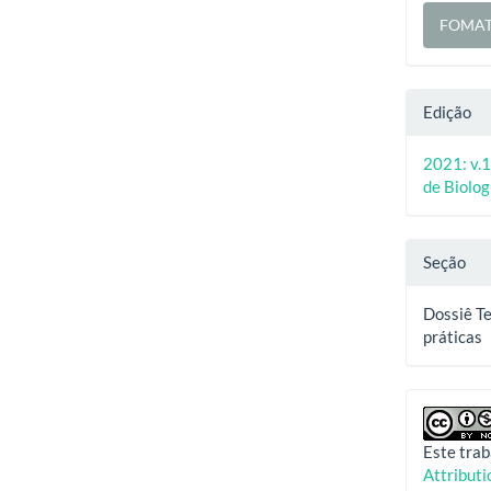
FOMAT
Edição
2021: v.1
de Biologi
Seção
Dossiê Te
práticas
Este trab
Attribut