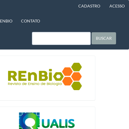
CADASTRO
ACESSO
BENBIO
CONTATO
BUSCAR
blocologo
qualis