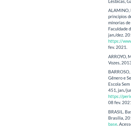
Lésbicas, G
ALAMINO, F
princípios 
minorias de
Faculdade d
jan./dez. 2
https://www
fev. 2021.
ARROYO, Mig
Vozes, 2013
BARROSO, R
Gênero e Se
Escola Sem P
451, jan./j
https://per
08 fev. 202
BRASIL. Bas
Brasília, 2
base
. Acess