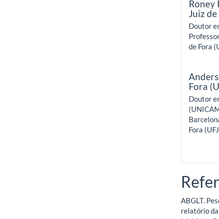
Roney 
Juiz de
Doutor em
Professor
de Fora (
Anders
Fora (
Doutor e
(UNICAMP
Barcelona
Fora (UFJ
Refer
ABGLT. Pesq
relatório d