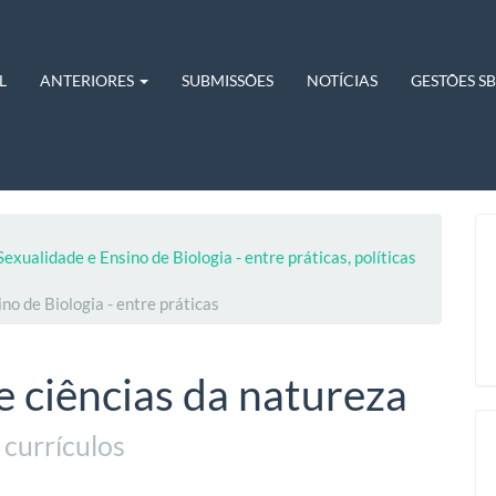
L
ANTERIORES
SUBMISSÕES
NOTÍCIAS
GESTÕES S
Sexualidade e Ensino de Biologia - entre práticas, políticas
o de Biologia - entre práticas
 ciências da natureza
currículos