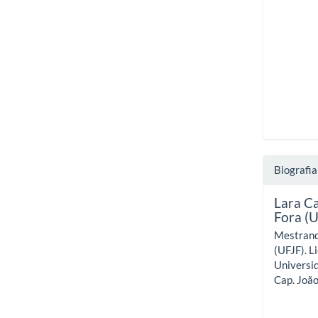
Biografia
Lara Ca
Fora (
Mestrand
(UFJF). L
Universid
Cap. João