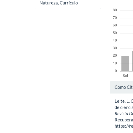
Natureza, Currículo
Downloads
Deta
Como Cit
do
Leite, L. 
artig
de ciênci
Revista D
Recupera
https://r