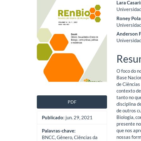
Barra
Cont
Lara Casari
Universidad
lateral
do
Roney Pola
de
artig
Universidad
Anderson F
artigos
princ
Universidad
Resu
O foco do n
Base Nacion
de Ciências
contexto de
tanto no qu
PDF
disciplina d
de outros cu
Biologia, c
Publicado:
jun. 29, 2021
presente no
que nos apr
Palavras-chave:
nossas form
BNCC, Gênero, Ciências da