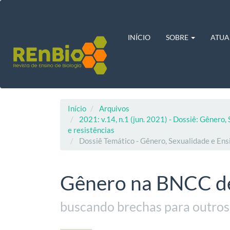
Navegação
Principal
Conteúdo
principal
INÍCIO
SOBRE
ATUA
Barra
Lateral
Início
Arquivos
2021: v.14, n.1 (jun. 2021) - Dossiê: Gênero, 
e resistências
Dossiê Temático - Gênero, Sexualidade e Ensin
Gênero na BNCC de
buscando brechas para outros 