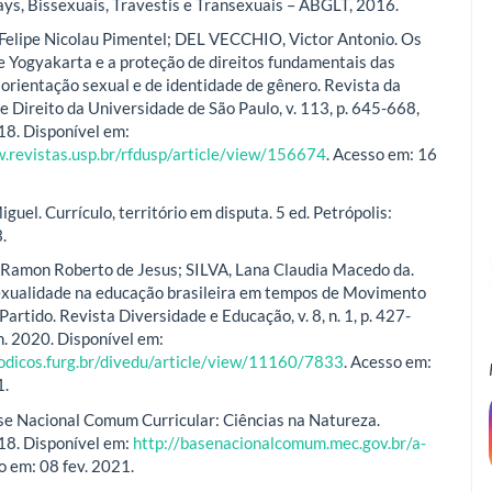
ays, Bissexuais, Travestis e Transexuais – ABGLT, 2016.
elipe Nicolau Pimentel; DEL VECCHIO, Victor Antonio. Os
de Yogyakarta e a proteção de direitos fundamentais das
 orientação sexual e de identidade de gênero. Revista da
e Direito da Universidade de São Paulo, v. 113, p. 645-668,
018. Disponível em:
.revistas.usp.br/rfdusp/article/view/156674
. Acesso em: 16
uel. Currículo, território em disputa. 5 ed. Petrópolis:
.
amon Roberto de Jesus; SILVA, Lana Claudia Macedo da.
xualidade na educação brasileira em tempos de Movimento
artido. Revista Diversidade e Educação, v. 8, n. 1, p. 427-
un. 2020. Disponível em:
iodicos.furg.br/divedu/article/view/11160/7833
. Acesso em:
1.
e Nacional Comum Curricular: Ciências na Natureza.
018. Disponível em:
http://basenacionalcomum.mec.gov.br/a-
o em: 08 fev. 2021.