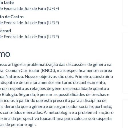
eúdo
m Leite
e Federal de Juiz de Fora (UFJF)
to de Castro
o
e Federal de Juiz de Fora (UFJF)
errari
ipal
e Federal de Juiz de Fora (UFJF)
mo
osso artigo é a problematização das discussões de gênero na
al Comum Curricular (BNCC), mais especificamente na área
 da Natureza. Nossos objetivos são dois. Primeiro, construir o
 disputa e de tensionamentos em torno do conhecimento,
e diz respeito às relações de gênero e sexualidade quanto à
e Biologia. Segundo, é pensar as possibilidades de brechas e
rrículos a partir do que está prescrito para a disciplina de
onsiderando que o gênero é um organizador social e, portanto,
s conteúdos elencados. A metodologia é a problematização, o
oxima da perspectiva foucaultiana para colocar sob suspeita
as de pensar e agir.