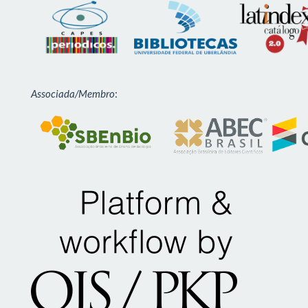
Associada/Membro
: