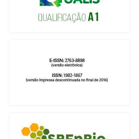
issn
blocologosbenbio