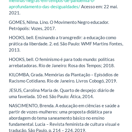
meninas-negras-em-tempos-de-pandemia-o-
aprofundamento-das-desigualdades/
Acesso em: 22 mai.
2021.
GOMES, Nilma. Lino. O Movimento Negro educador.
Petrópolis: Vozes, 2017.
HOOKS, bell. Ensinando a transgredir: a educação como
prática da liberdade. 2. ed. São Paulo: WMF Martins Fontes,
2013.
HOOKS, bell. O feminismo é para todo mundo: políticas
arrebatadoras. Rio de Janeiro: Rosa dos Tempos; 2018.
KILOMBA, Grada. Memórias da Plantação – Episódios de
Racismo Cotidiano. Rio de Janeiro. Livros Cobogó, 2019.
JESUS, Carolina Maria de. Quarto de despejo: diário de
uma favelada. 10 ed. São Paulo: Ática, 2014.
NASCIMENTO, Brenda. A educação em ciências e saúde a
partir de vozes-mulheres: uma proposta didática para
abordagem do tema saneamento básico no ensino
fundamental. Lucía – Revista feminista de cultura visual e
tradução. São Paulo, p. 214 – 224, 2019.