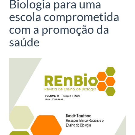
Biologia para uma
escola comprometida
com a promoção da
saúde
Barra
lateral
de
artigos