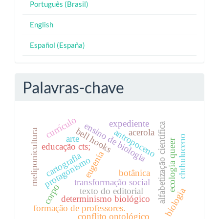
Português (Brasil)
English
Español (España)
Palavras-chave
currículo
expediente
ensino de biologia
alfabetização científica
bell hooks
antropoceno
meliponicultura
acerola
chthuluceno
arte
ecologia queer
educação cts;
eugenia
cartografia
protagonismo
botânica
transformação social
corpo
texto do editorial
biologia
determinismo biológico
formação de professores.
conflito ontológico