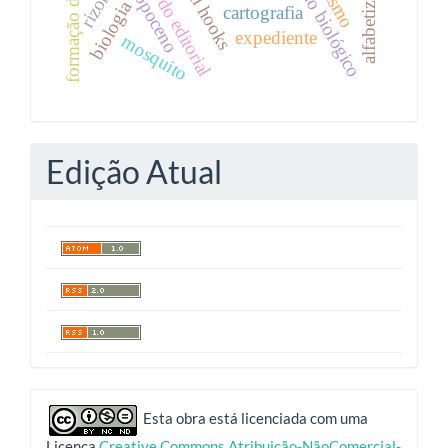
texto do editorial
antropoceno
bell hooks
rizoma
biologia
cartografia
expediente
mosquito
Edição Atual
indexadores
Esta obra está licenciada com uma
Licença
Creative Commons Atribuição-NãoComercial-