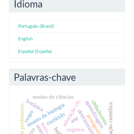
Idioma
Português (Brasil)
English
Español (España)
Palavras-chave
ensino de ciências
botânica
educação cts;
chthuluceno
aprendizagem
ensino de biologia
alfabetização científica
formação de professores.
determinismo biológico
corpo
currículo
protagonismo
arte
eugenia