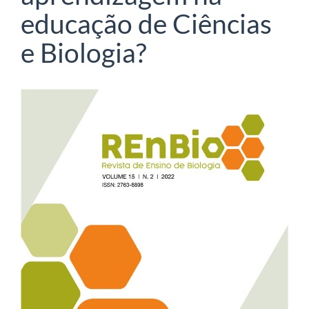
educação de Ciências
e Biologia?
Barra
lateral
de
artigos