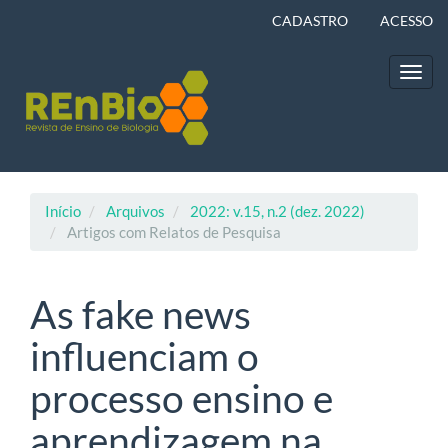
Navegação
CADASTRO
ACESSO
Principal
Conteúdo
principal
Toggl
Barra
navig
Lateral
Início
Arquivos
2022: v.15, n.2 (dez. 2022)
Artigos com Relatos de Pesquisa
As fake news
influenciam o
processo ensino e
aprendizagem na