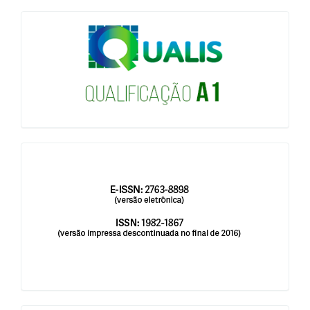
qualis
issn