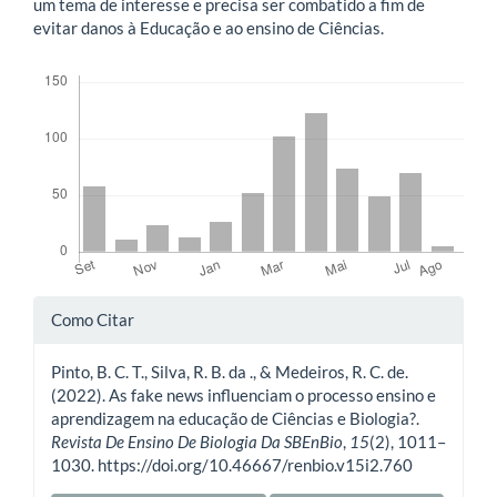
um tema de interesse e precisa ser combatido a fim de
evitar danos à Educação e ao ensino de Ciências.
Downloads
Detalhes
Como Citar
do
Pinto, B. C. T., Silva, R. B. da ., & Medeiros, R. C. de.
artigo
(2022). As fake news influenciam o processo ensino e
aprendizagem na educação de Ciências e Biologia?.
Revista De Ensino De Biologia Da SBEnBio
,
15
(2), 1011–
1030. https://doi.org/10.46667/renbio.v15i2.760