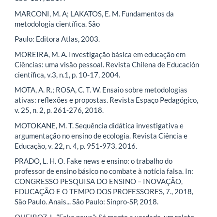
MARCONI, M. A; LAKATOS, E. M. Fundamentos da
metodologia científica. São
Paulo: Editora Atlas, 2003.
MOREIRA, M. A. Investigação básica em educação em
Ciências: uma visão pessoal. Revista Chilena de Educación
científica, v.3, n.1, p. 10-17, 2004.
MOTA, A. R.; ROSA, C. T. W. Ensaio sobre metodologias
ativas: reflexões e propostas. Revista Espaço Pedagógico,
v. 25, n. 2, p. 261-276, 2018.
MOTOKANE, M. T. Sequência didática investigativa e
argumentação no ensino de ecologia. Revista Ciência e
Educação, v. 22, n. 4, p. 951-973, 2016.
PRADO, L. H. O. Fake news e ensino: o trabalho do
professor de ensino básico no combate à notícia falsa. In:
CONGRESSO PESQUISA DO ENSINO – INOVAÇÃO,
EDUCAÇÃO E O TEMPO DOS PROFESSORES, 7., 2018,
São Paulo. Anais... São Paulo: Sinpro-SP, 2018.
QUEIROZ, L. “Fake news”: Só mente a verdade, um relato