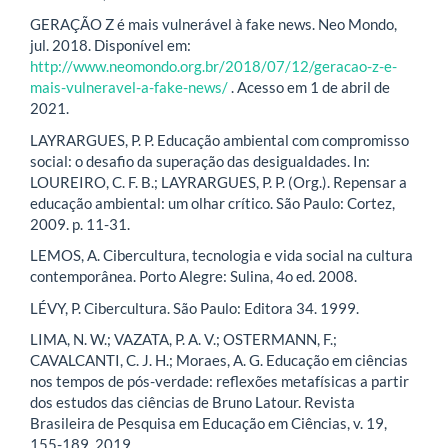
GERAÇÃO Z é mais vulnerável à fake news. Neo Mondo,
jul. 2018. Disponível em:
http://www.neomondo.org.br/2018/07/12/geracao-z-e-
mais-vulneravel-a-fake-news/
. Acesso em 1 de abril de
2021.
LAYRARGUES, P. P. Educação ambiental com compromisso
social: o desafio da superação das desigualdades. In:
LOUREIRO, C. F. B.; LAYRARGUES, P. P. (Org.). Repensar a
educação ambiental: um olhar crítico. São Paulo: Cortez,
2009. p. 11-31.
LEMOS, A. Cibercultura, tecnologia e vida social na cultura
contemporânea. Porto Alegre: Sulina, 4o ed. 2008.
LÉVY, P. Cibercultura. São Paulo: Editora 34. 1999.
LIMA, N. W.; VAZATA, P. A. V.; OSTERMANN, F.;
CAVALCANTI, C. J. H.; Moraes, A. G. Educação em ciências
nos tempos de pós-verdade: reflexões metafísicas a partir
dos estudos das ciências de Bruno Latour. Revista
Brasileira de Pesquisa em Educação em Ciências, v. 19,
155-189, 2019.