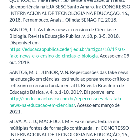
de experiência na EJA SESC Santo Amaro. In: CONGRESSO
INTERNACIONAL DE TECNOLOGIA NA EDUCAÇÃO, 16.,
2018, Pernambuco. Anais... Olinda: SENAC-PE, 2018.
SANTOS, T. T. As fakes news e o ensino de Ciências e
Biologia. Revista Educação Pública, v. 18, p. 3-5, 2018.
Disponível em:
https://educacaopublica.cederj.edu.br/artigos/18/19/as-
fake-news-e-o-ensino-de-cincias-e-biologia
. Acesso em: 09
out. 2019.
SANTOS, M. J.; JÚNIOR, V. N. Repercussões das fake news
na educação em ciências: estímulo ao pensamento crítico e
reflexivo no ensino fundamental II. Revista Brasileira de
Educação Básica, v. 4, p. 1-10, 2019. Disponível em:
http://rbeducacaobasica.com.br/repercussoes-das-fake-
news-na-educacao-em-ciencias/
. Acesso em: março de
2021.
SILVA, A. J. D.; MACEDO, I. M F. Fake news: leitura em
múltiplas fontes de formação continuada. In: CONGRESSO
INTERNACIONAL DE TECNOLOGIA NA EDUCAÇÃO, 16.,