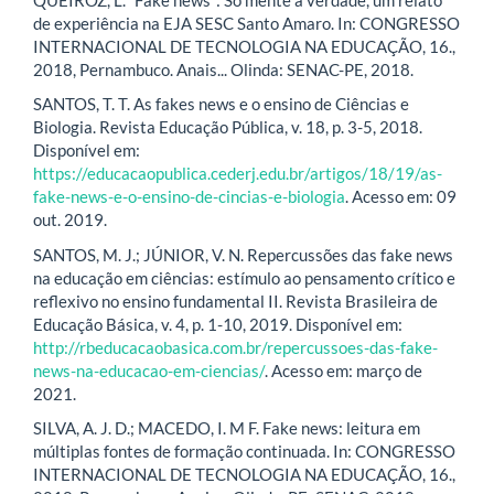
de experiência na EJA SESC Santo Amaro. In: CONGRESSO
INTERNACIONAL DE TECNOLOGIA NA EDUCAÇÃO, 16.,
2018, Pernambuco. Anais... Olinda: SENAC-PE, 2018.
SANTOS, T. T. As fakes news e o ensino de Ciências e
Biologia. Revista Educação Pública, v. 18, p. 3-5, 2018.
Disponível em:
https://educacaopublica.cederj.edu.br/artigos/18/19/as-
fake-news-e-o-ensino-de-cincias-e-biologia
. Acesso em: 09
out. 2019.
SANTOS, M. J.; JÚNIOR, V. N. Repercussões das fake news
na educação em ciências: estímulo ao pensamento crítico e
reflexivo no ensino fundamental II. Revista Brasileira de
Educação Básica, v. 4, p. 1-10, 2019. Disponível em:
http://rbeducacaobasica.com.br/repercussoes-das-fake-
news-na-educacao-em-ciencias/
. Acesso em: março de
2021.
SILVA, A. J. D.; MACEDO, I. M F. Fake news: leitura em
múltiplas fontes de formação continuada. In: CONGRESSO
INTERNACIONAL DE TECNOLOGIA NA EDUCAÇÃO, 16.,