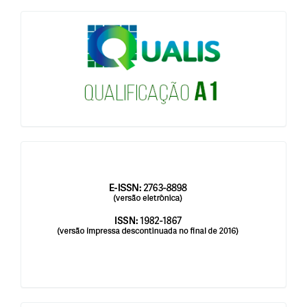
qualis
issn