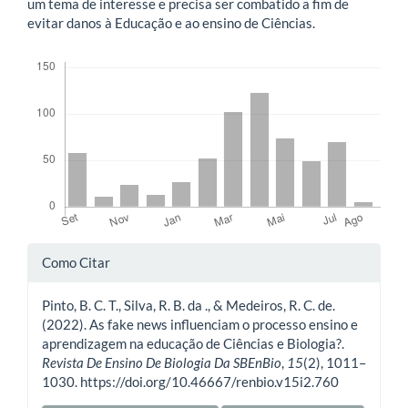
um tema de interesse e precisa ser combatido a fim de
evitar danos à Educação e ao ensino de Ciências.
Downloads
Detalhes
Como Citar
do
Pinto, B. C. T., Silva, R. B. da ., & Medeiros, R. C. de.
artigo
(2022). As fake news influenciam o processo ensino e
aprendizagem na educação de Ciências e Biologia?.
Revista De Ensino De Biologia Da SBEnBio
,
15
(2), 1011–
1030. https://doi.org/10.46667/renbio.v15i2.760