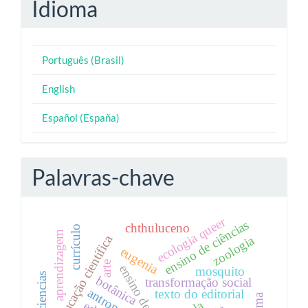
Idioma
Português (Brasil)
English
Español (España)
Palavras-chave
ecologia queer
ensino de ciências
chthuluceno
currículo
aprendizagem
educação científica
zoologia
eugenia
arte
ensino de biologia
mosquito
botânica
transformação social
texto do editorial