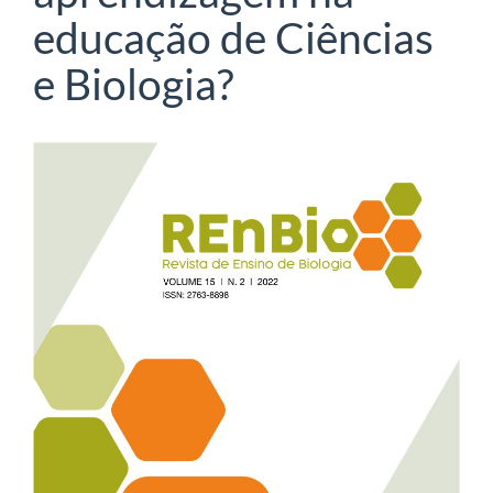
educação de Ciências
e Biologia?
Barra
lateral
de
artigos