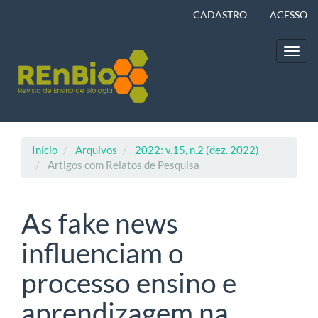
Navegação
CADASTRO
ACESSO
Principal
Conteúdo
principal
Toggl
Barra
navig
Lateral
Início
Arquivos
2022: v.15, n.2 (dez. 2022)
Artigos com Relatos de Pesquisa
As fake news
influenciam o
processo ensino e
aprendizagem na