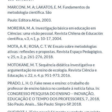
MARCONI, M. A; LAKATOS, E. M. Fundamentos da
metodologia científica. São
Paulo: Editora Atlas, 2003.
MOREIRA, M. A. Investigação básica em educação em
Ciências: uma visão pessoal. Revista Chilena de Educación
científica, v.3, n.1, p. 10-17, 2004.
MOTA, A. R.; ROSA, C. T. W. Ensaio sobre metodologias
ativas: reflexões e propostas. Revista Espaço Pedagógico,
v. 25, n. 2, p. 261-276, 2018.
MOTOKANE, M. T. Sequência didática investigativa e
argumentação no ensino de ecologia. Revista Ciência e
Educação, v. 22, n. 4, p. 951-973, 2016.
PRADO, L. H. O. Fake news e ensino: o trabalho do
professor de ensino básico no combate à notícia falsa. In:
CONGRESSO PESQUISA DO ENSINO – INOVAÇÃO,
EDUCAÇÃO E O TEMPO DOS PROFESSORES, 7., 2018,
São Paulo. Anais... São Paulo: Sinpro-SP, 2018.
QUEIROZ, L. “Fake news”: Só mente a verdade, um relato