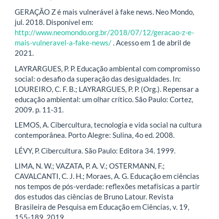
GERAÇÃO Z é mais vulnerável à fake news. Neo Mondo,
jul. 2018. Disponível em:
http://www.neomondo.org.br/2018/07/12/geracao-z-e-
mais-vulneravel-a-fake-news/
. Acesso em 1 de abril de
2021.
LAYRARGUES, P. P. Educação ambiental com compromisso
social: o desafio da superação das desigualdades. In:
LOUREIRO, C. F. B.; LAYRARGUES, P. P. (Org.). Repensar a
educação ambiental: um olhar crítico. São Paulo: Cortez,
2009. p. 11-31.
LEMOS, A. Cibercultura, tecnologia e vida social na cultura
contemporânea. Porto Alegre: Sulina, 4o ed. 2008.
LÉVY, P. Cibercultura. São Paulo: Editora 34. 1999.
LIMA, N. W.; VAZATA, P. A. V.; OSTERMANN, F.;
CAVALCANTI, C. J. H.; Moraes, A. G. Educação em ciências
nos tempos de pós-verdade: reflexões metafísicas a partir
dos estudos das ciências de Bruno Latour. Revista
Brasileira de Pesquisa em Educação em Ciências, v. 19,
155-189, 2019.