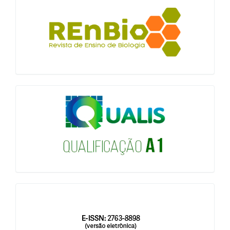
blocologo
qualis
issn