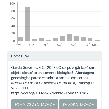
Downloads
Detalhes
Como Citar
do
Garcia-Severino, F. C. (2023). O corpo orgânico é um
artigo
objeto científico unicamente biológico? : Abordagem
genealógica para o estudo e a análise dos corpos.
Revista De Ensino De Biologia Da SBEnBio
,
16
(nesp.1),
987–1011.
https://doi.org/10.46667/renbio.v16inesp.1.987
FOMATOS DE CITAÇÃO
BAIXAR CITAÇÃO