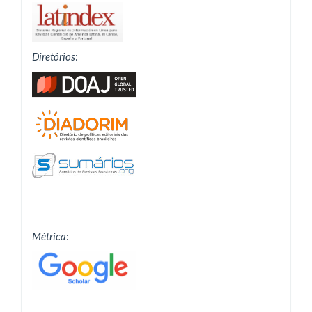
Diretórios
:
Métrica
: