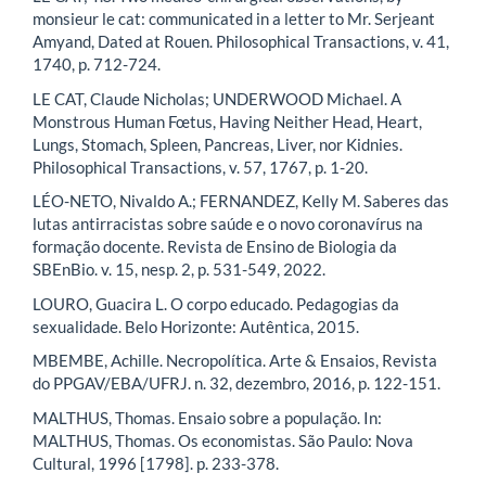
monsieur le cat: communicated in a letter to Mr. Serjeant
Amyand, Dated at Rouen. Philosophical Transactions, v. 41,
1740, p. 712-724.
LE CAT, Claude Nicholas; UNDERWOOD Michael. A
Monstrous Human Fœtus, Having Neither Head, Heart,
Lungs, Stomach, Spleen, Pancreas, Liver, nor Kidnies.
Philosophical Transactions, v. 57, 1767, p. 1-20.
LÉO-NETO, Nivaldo A.; FERNANDEZ, Kelly M. Saberes das
lutas antirracistas sobre saúde e o novo coronavírus na
formação docente. Revista de Ensino de Biologia da
SBEnBio. v. 15, nesp. 2, p. 531-549, 2022.
LOURO, Guacira L. O corpo educado. Pedagogias da
sexualidade. Belo Horizonte: Autêntica, 2015.
MBEMBE, Achille. Necropolítica. Arte & Ensaios, Revista
do PPGAV/EBA/UFRJ. n. 32, dezembro, 2016, p. 122-151.
MALTHUS, Thomas. Ensaio sobre a população. In:
MALTHUS, Thomas. Os economistas. São Paulo: Nova
Cultural, 1996 [1798]. p. 233-378.