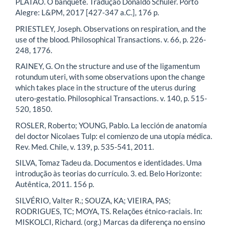
PLATÃO. O banquete. Tradução Donaldo Schüler. Porto
Alegre: L&PM, 2017 [427-347 a.C.], 176 p.
PRIESTLEY, Joseph. Observations on respiration, and the
use of the blood. Philosophical Transactions. v. 66, p. 226-
248, 1776.
RAINEY, G. On the structure and use of the ligamentum
rotundum uteri, with some observations upon the change
which takes place in the structure of the uterus during
utero-gestatio. Philosophical Transactions. v. 140, p. 515-
520, 1850.
ROSLER, Roberto; YOUNG, Pablo. La lección de anatomía
del doctor Nicolaes Tulp: el comienzo de una utopía médica.
Rev. Med. Chile, v. 139, p. 535-541, 2011.
SILVA, Tomaz Tadeu da. Documentos e identidades. Uma
introdução às teorias do currículo. 3. ed. Belo Horizonte:
Autêntica, 2011. 156 p.
SILVÉRIO, Valter R.; SOUZA, KA; VIEIRA, PAS;
RODRIGUES, TC; MOYA, TS. Relações étnico-raciais. In:
MISKOLCI, Richard. (org.) Marcas da diferença no ensino