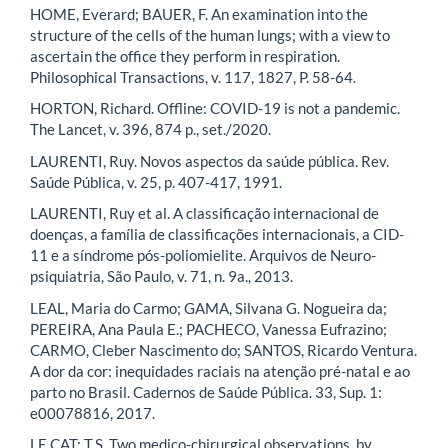
HOME, Everard; BAUER, F. An examination into the
structure of the cells of the human lungs; with a view to
ascertain the office they perform in respiration.
Philosophical Transactions, v. 117, 1827, P. 58-64.
HORTON, Richard. Offline: COVID-19 is not a pandemic.
The Lancet, v. 396, 874 p., set./2020.
LAURENTI, Ruy. Novos aspectos da saúde pública. Rev.
Saúde Pública, v. 25, p. 407-417, 1991.
LAURENTI, Ruy et al. A classificação internacional de
doenças, a família de classificações internacionais, a CID-
11 e a síndrome pós-poliomielite. Arquivos de Neuro-
psiquiatria, São Paulo, v. 71, n. 9a., 2013.
LEAL, Maria do Carmo; GAMA, Silvana G. Nogueira da;
PEREIRA, Ana Paula E.; PACHECO, Vanessa Eufrazino;
CARMO, Cleber Nascimento do; SANTOS, Ricardo Ventura.
A dor da cor: inequidades raciais na atenção pré-natal e ao
parto no Brasil. Cadernos de Saúde Pública. 33, Sup. 1:
e00078816, 2017.
LE CAT; T.S. Two medico-chirurgical observations, by