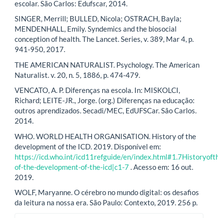
escolar. São Carlos: Edufscar, 2014.
SINGER, Merrill; BULLED, Nicola; OSTRACH, Bayla;
MENDENHALL, Emily. Syndemics and the biosocial
conception of health. The Lancet. Series, v. 389, Mar 4, p.
941-950, 2017.
THE AMERICAN NATURALIST. Psychology. The American
Naturalist. v. 20, n. 5, 1886, p. 474-479.
VENCATO, A. P. Diferenças na escola. In: MISKOLCI,
Richard; LEITE-JR., Jorge. (org.) Diferenças na educação:
outros aprendizados. Secadi/MEC, EdUFSCar. São Carlos.
2014.
WHO. WORLD HEALTH ORGANISATION. History of the
development of the ICD. 2019. Disponível em:
https://icd.who.int/icd11refguide/en/index.html#1.7Historyof
of-the-development-of-the-icd|c1-7
. Acesso em: 16 out.
2019.
WOLF, Maryanne. O cérebro no mundo digital: os desafios
da leitura na nossa era. São Paulo: Contexto, 2019. 256 p.