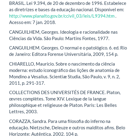
BRASIL. Lei 9.394, de 20 de dezembro de 1996. Estabelece
as diretrizes e bases da educação nacional. Disponível em:
http://www.planalto.gov.br/ccivil_03/leis/L9394.htm
.
Acesso em: 7 jan. 2018.
CANGUILHEM, Georges. Ideologia e racionalidade nas
Ciências da Vida. São Paulo: Martins Fontes, 1977.
CANGUILHEM. Georges. O normal e o patológico. 6. ed. Rio
de Janeiro: Editora Forense Universitária, 2009, 154 p.
CHIARELLO, Maurício. Sobre o nascimento da ciência
moderna: estudo iconográfico das lições de anatomia de
Mondino a Vesalius. Scientiæ Studia, São Paulo, v. 9, n. 2,
2011, p. 291-317.
COLLECTIONS DES UNIVERSITÉS DE FRANCE. Platon,
œvres complètes. Tome XIV. Lexique de la langue
philosophique et religieuse de Platon. Paris: Les Belles
Lettres, 2003.
CORAZZA, Sandra. Para uma filosofia do inferno na
educação. Nietzsche, Deleuze e outros malditos afins. Belo
Horizonte: Autêntica. 2002. 104 p.