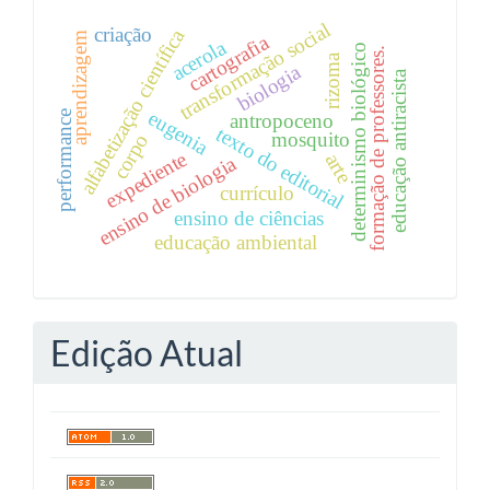
transformação social
criação
alfabetização científica
aprendizagem
cartografia
acerola
determinismo biológico
formação de professores.
rizoma
biologia
educação antiracista
eugenia
performance
antropoceno
texto do editorial
mosquito
corpo
expediente
arte
ensino de biologia
currículo
ensino de ciências
educação ambiental
Edição Atual