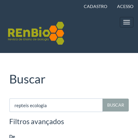
Navegação
CADASTRO
ACESSO
Principal
Conteúdo
principal
Toggl
Barra
navig
Lateral
Buscar
Pesquisar
termo
Filtros avançados
De