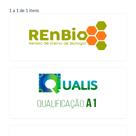
1 a 1 de 1 itens
blocologo
qualis
issn