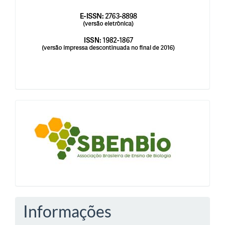
blocologosbenbio
Informações