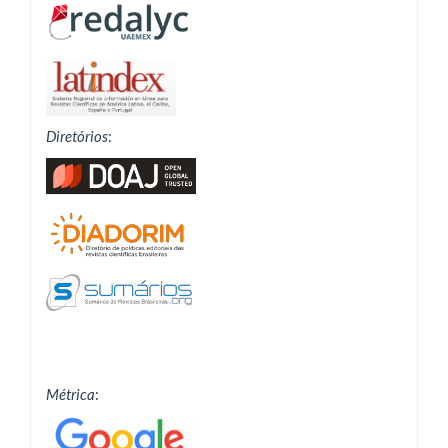
Diretórios
:
Métrica
: