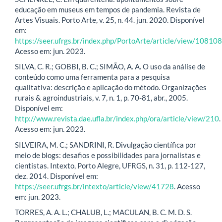
educação em museus em tempos de pandemia. Revista de
Artes Visuais. Porto Arte, v. 25, n. 44. jun. 2020. Disponível
em:
https://seer.ufrgs.br/index.php/PortoArte/article/view/108108
Acesso em: jun. 2023.
SILVA, C. R.; GOBBI, B. C.; SIMÃO, A. A. O uso da análise de
conteúdo como uma ferramenta para a pesquisa
qualitativa: descrição e aplicação do método. Organizações
rurais & agroindustriais, v. 7, n. 1, p. 70-81, abr., 2005.
Disponível em:
http://www.revista.dae.ufla.br/index.php/ora/article/view/210
.
Acesso em: jun. 2023.
SILVEIRA, M. C.; SANDRINI, R. Divulgação científica por
meio de blogs: desafios e possibilidades para jornalistas e
cientistas. Intexto, Porto Alegre, UFRGS, n. 31, p. 112-127,
dez. 2014. Disponível em:
https://seer.ufrgs.br/intexto/article/view/41728
. Acesso
em: jun. 2023.
TORRES, A. A. L.; CHALUB, L.; MACULAN, B. C. M. D. S.