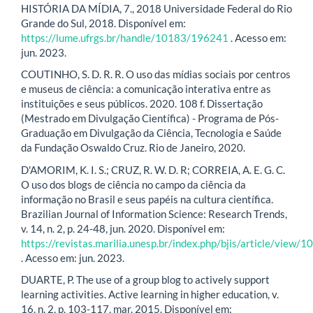
HISTÓRIA DA MÍDIA, 7., 2018 Universidade Federal do Rio
Grande do Sul, 2018. Disponível em:
https://lume.ufrgs.br/handle/10183/196241
. Acesso em:
jun. 2023.
COUTINHO, S. D. R. R. O uso das mídias sociais por centros
e museus de ciência: a comunicação interativa entre as
instituições e seus públicos. 2020. 108 f. Dissertação
(Mestrado em Divulgação Científica) - Programa de Pós-
Graduação em Divulgação da Ciência, Tecnologia e Saúde
da Fundação Oswaldo Cruz. Rio de Janeiro, 2020.
D'AMORIM, K. I. S.; CRUZ, R. W. D. R; CORREIA, A. E. G. C.
O uso dos blogs de ciência no campo da ciência da
informação no Brasil e seus papéis na cultura científica.
Brazilian Journal of Information Science: Research Trends,
v. 14, n. 2, p. 24-48, jun. 2020. Disponível em:
https://revistas.marilia.unesp.br/index.php/bjis/article/view/
. Acesso em: jun. 2023.
DUARTE, P. The use of a group blog to actively support
learning activities. Active learning in higher education, v.
16, n. 2, p. 103-117, mar. 2015. Disponível em: