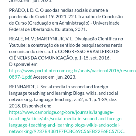
Acesso em: jun. 2023.
PRADO, I. D. C. O uso das mídias sociais durante a
pandemia do Covid-19. 2021. 22 f. Trabalho de Conclusão
de Curso (Graduação em Administração) - Universidade
Federal de Uberlândia. Ituiutaba, 2021.
REALE, M. V.; MARTYNIUK, V. L. Divulgação Científica no
Youtube: a construção de sentido de pesquisadores nerds
comunicando ciência. In: CONGRESSO BRASILEIRO DE
CIÊNCIAS DA COMUNICAÇÃO. p. 1-15, set. 2016.
Disponível em:
https://www.portalintercom.org.br/anais/nacional2016/resum
0897-1.pdf
. Acesso em: jun. 2023.
REINHARDT, J. Social media in second and foreign
language teaching and learning: Blogs, wikis, and social
networking. Language Teaching, v. 52, n. 1, p. 1-39, dez.
2018. Disponível em:
https://www.cambridge.org/core/journals/language-
teaching/article/abs/social-media-in-second-and-foreign-
language-teaching-and-learning-blogs-wikis-and-social-
networking/9237B4381F7FCBC69C56EB22E6EC57DC
.