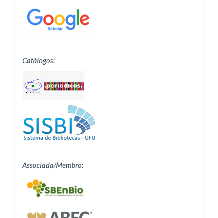
Catálogos
:
Associada/Membro
: