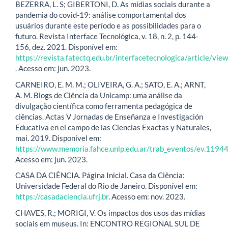
BEZERRA, L. S; GIBERTONI, D. As mídias sociais durante a
pandemia do covid-19: análise comportamental dos
usuários durante este período e as possibilidades para o
futuro. Revista Interface Tecnológica, v. 18, n. 2, p. 144-
156, dez. 2021. Disponível em:
https://revista.fatectq.edu.br/interfacetecnologica/article/vi
. Acesso em: jun. 2023.
CARNEIRO, E. M. M.; OLIVEIRA, G. A.; SATO, E. A.; ARNT,
A. M. Blogs de Ciência da Unicamp: uma análise da
divulgação científica como ferramenta pedagógica de
ciências. Actas V Jornadas de Enseñanza e Investigación
Educativa en el campo de las Ciencias Exactas y Naturales,
mai. 2019. Disponível em:
https://www.memoria.fahce.unlp.edu.ar/trab_eventos/ev.11944
Acesso em: jun. 2023.
CASA DA CIÊNCIA. Página Inicial. Casa da Ciência:
Universidade Federal do Rio de Janeiro. Disponível em:
https://casadaciencia.ufrj.br
. Acesso em: nov. 2023.
CHAVES, R.; MORIGI, V. Os impactos dos usos das mídias
sociais em museus. In: ENCONTRO REGIONAL SUL DE