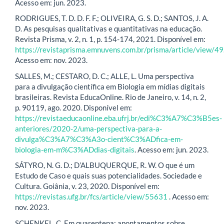
Acesso em: jun. 2023.
RODRIGUES, T. D. D. F. F.; OLIVEIRA, G. S. D.; SANTOS, J. A.
D. As pesquisas qualitativas e quantitativas na educação.
Revista Prisma, v. 2, n. 1, p. 154-174, 2021. Disponível em:
https://revistaprisma.emnuvens.com.br/prisma/article/view/49
Acesso em: nov. 2023.
SALLES, M.; CESTARO, D. C.; ALLE, L. Uma perspectiva
para a divulgação científica em Biologia em mídias digitais
brasileiras. Revista EducaOnline. Rio de Janeiro, v. 14, n. 2,
p. 90119, ago. 2020. Disponível em:
https://revistaeducaonline.eba.ufrj.br/edi%C3%A7%C3%B5es-
anteriores/2020-2/uma-perspectiva-para-a-
divulga%C3%A7%C3%A3o-cient%C3%ADfica-em-
biologia-em-m%C3%ADdias-digitais
. Acesso em: jun. 2023.
SÁTYRO, N. G. D.; D’ALBUQUERQUE, R. W. O que é um
Estudo de Caso e quais suas potencialidades. Sociedade e
Cultura. Goiânia, v. 23, 2020. Disponível em:
https://revistas.ufg.br/fcs/article/view/55631
. Acesso em:
nov. 2023.
SCHENKEL, C. Em quarentena: apontamentos sobre