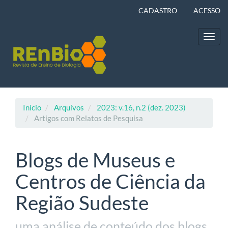
Navegação
CADASTRO
ACESSO
Principal
Conteúdo
principal
Toggl
Barra
navig
Lateral
Início
Arquivos
2023: v.16, n.2 (dez. 2023)
Artigos com Relatos de Pesquisa
Blogs de Museus e
Centros de Ciência da
Região Sudeste
uma análise de conteúdo dos blogs