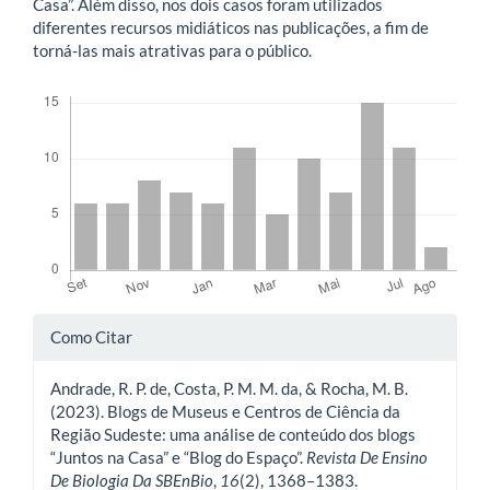
Casa”. Além disso, nos dois casos foram utilizados
diferentes recursos midiáticos nas publicações, a fim de
torná-las mais atrativas para o público.
Downloads
Detalhes
Como Citar
do
Andrade, R. P. de, Costa, P. M. M. da, & Rocha, M. B.
artigo
(2023). Blogs de Museus e Centros de Ciência da
Região Sudeste: uma análise de conteúdo dos blogs
“Juntos na Casa” e “Blog do Espaço”.
Revista De Ensino
De Biologia Da SBEnBio
,
16
(2), 1368–1383.