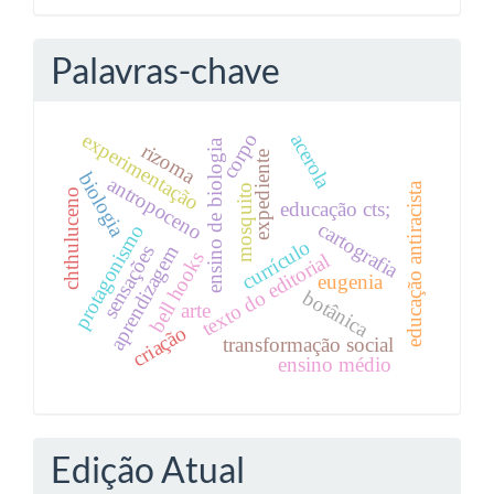
Palavras-chave
experimentação
corpo
acerola
ensino de biologia
rizoma
expediente
biologia
antropoceno
educação antiracista
mosquito
chthuluceno
educação cts;
cartografia
protagonismo
currículo
aprendizagem
sensações
bell hooks
texto do editorial
eugenia
botânica
arte
criação
transformação social
ensino médio
Edição Atual