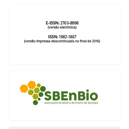
issn
blocologosbenbio