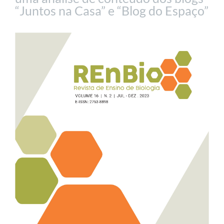
“Juntos na Casa” e “Blog do Espaço”
Barra
lateral
de
artigos