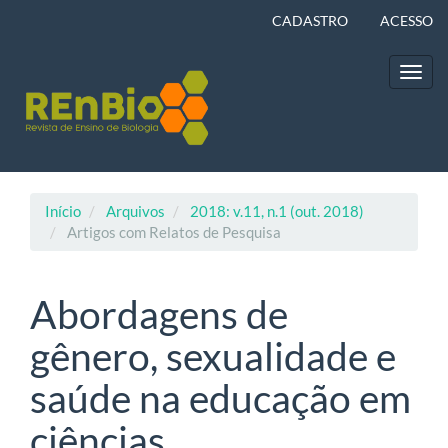
Navegação
CADASTRO
ACESSO
Principal
Conteúdo
principal
Toggl
Barra
navig
Lateral
Início
Arquivos
2018: v.11, n.1 (out. 2018)
Artigos com Relatos de Pesquisa
Abordagens de
gênero, sexualidade e
saúde na educação em
ciências