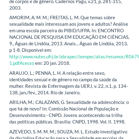
de corpos e de gênero. Cadernos Pagu, v.21, p. 281-315,
2003.
AMORIM, A. M. M.; FREITAS, L. M. Que temas sobre
sexualidade mais interessam aos jovens e adultos? Análise
em uma escola parceira do PIBID/UFPA. In: ENCONTRO
NACIONAL DE PESQUISA EM EDUCAÇÃO EM CIÊNCIAS,
9., Águas de Lindóia, 2013. Anais... Águas de Lindóia, 2013,
p 1-8. Disponível em:
http://www.nutes.ufrj.br/abrapec/ixenpec/atas/resumos/R067
1.pdfAcesso
em: 20 jan. 2018.
ARAUJO, L.; PENNA, L. H. A relação entre sexo,
identidades sexual e de gênero no campo da saúde da
mulher. Revista de Enfermagem da UERJ, v. 22, n.1, p. 134-
138, jan./fev., 2014. Rio de Janeiro.
ARILHA, M.; CALAZANS, G. Sexualidade na adolescência: o
que há de novo? In: Comissão Nacional de População e
Desenvolvimento - CNPD. Jovens acontecendo na trilha
das políticas públicas. Brasília: CNPD, 1998. Vol. II. 1998.
AZEVEDO, S. M. M. M.; SOUZA, M. L. Estudo investigativo
da disciplina Educação para a Sexualidade em escolas da