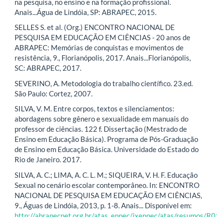
na pesquisa, no ensino e na formação profissional.
Anais...Água de Lindóia, SP: ABRAPEC, 2015.
SELLES S. et al. (Org.) ENCONTRO NACIONAL DE
PESQUISA EM EDUCAÇÃO EM CIÊNCIAS - 20 anos de
ABRAPEC: Memórias de conquistas e movimentos de
resistência, 9., Florianópolis, 2017. Anais...Florianópolis,
SC: ABRAPEC, 2017.
SEVERINO, A. Metodologia do trabalho científico. 23.ed.
São Paulo: Cortez, 2007.
SILVA, V. M. Entre corpos, textos e silenciamentos:
abordagens sobre gênero e sexualidade em manuais do
professor de ciências. 122 f. Dissertação (Mestrado de
Ensino em Educação Básica). Programa de Pós-Graduação
de Ensino em Educação Básica. Universidade do Estado do
Rio de Janeiro. 2017.
SILVA, A. C.; LIMA, A. C. L. M.; SIQUEIRA, V. H. F. Educação
Sexual no cenário escolar contemporâneo. In: ENCONTRO
NACIONAL DE PESQUISA EM EDUCAÇÃO EM CIÊNCIAS,
9., Águas de Lindóia, 2013, p. 1-8. Anais... Disponível em:
http://abrapecnet.org.br/atas_enpec/ixenpec/atas/resumos/R