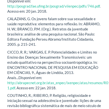
Disponível em:
http://posgrad.fae.ufmg.br/posgrad/viienpec/pdfs/746.pdf
.
Acesso em: 20 jan. 2018.
CALAZANS, G. Os jovens falam sobre sua sexualidade e
saúde reprodutiva: elementos para reflexão. In: ABRAMO,
H. W.; BRANCO, P.M. (Org.). Retratos da juventude
brasileira: análise de uma pesquisa nacional. São Paulo:
Editora Fundação Perseu Abramo/Instituto Cidadania,
2005. p. 215-241.
CICCO, R. R.; VARGAS, E. P. Potencialidades e Limites no
Ensino das Doenças Sexualmente Transmissíveis: um
estudo qualitativo na perspectiva socioantropológica. In:
ENCONTRO NACIONAL DE PESQUISA EM EDUCAÇÃO
EM CIÊNCIAS, 9., Águas de Lindóia, 2013.
Anais...Disponível em:
http://abrapecnet.org.br/atas_enpec/ixenpec/atas/resumos/R
1.pdf
. Acesso em: 22 jan. 2018.
COUTINHO, R.; RIBEIRO, P. Religião, religiosidade e
iniciação sexual na adolescência e juventude: lições de uma
revisão bibliográfica sistemática de mais de meio século de