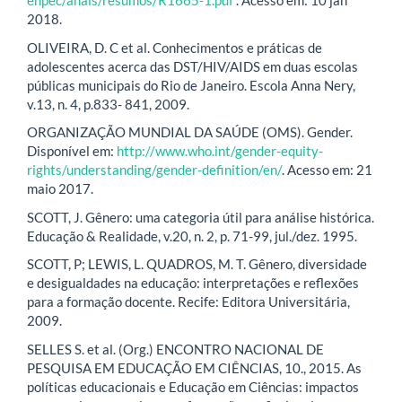
enpec/anais/resumos/R1665-1.pdf
. Acesso em: 10 jan
2018.
OLIVEIRA, D. C et al. Conhecimentos e práticas de
adolescentes acerca das DST/HIV/AIDS em duas escolas
públicas municipais do Rio de Janeiro. Escola Anna Nery,
v.13, n. 4, p.833- 841, 2009.
ORGANIZAÇÃO MUNDIAL DA SAÚDE (OMS). Gender.
Disponível em:
http://www.who.int/gender-equity-
rights/understanding/gender-definition/en/
. Acesso em: 21
maio 2017.
SCOTT, J. Gênero: uma categoria útil para análise histórica.
Educação & Realidade, v.20, n. 2, p. 71-99, jul./dez. 1995.
SCOTT, P; LEWIS, L. QUADROS, M. T. Gênero, diversidade
e desigualdades na educação: interpretações e reflexões
para a formação docente. Recife: Editora Universitária,
2009.
SELLES S. et al. (Org.) ENCONTRO NACIONAL DE
PESQUISA EM EDUCAÇÃO EM CIÊNCIAS, 10., 2015. As
políticas educacionais e Educação em Ciências: impactos