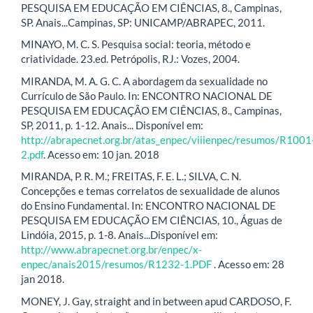
PESQUISA EM EDUCAÇÃO EM CIÊNCIAS, 8., Campinas,
SP. Anais...Campinas, SP: UNICAMP/ABRAPEC, 2011.
MINAYO, M. C. S. Pesquisa social: teoria, método e
criatividade. 23.ed. Petrópolis, RJ.: Vozes, 2004.
MIRANDA, M. A. G. C. A abordagem da sexualidade no
Currículo de São Paulo. In: ENCONTRO NACIONAL DE
PESQUISA EM EDUCAÇÃO EM CIÊNCIAS, 8., Campinas,
SP, 2011, p. 1-12. Anais... Disponível em:
http://abrapecnet.org.br/atas_enpec/viiienpec/resumos/R1001
2.pdf
. Acesso em: 10 jan. 2018
MIRANDA, P. R. M.; FREITAS, F. E. L.; SILVA, C. N.
Concepções e temas correlatos de sexualidade de alunos
do Ensino Fundamental. In: ENCONTRO NACIONAL DE
PESQUISA EM EDUCAÇÃO EM CIÊNCIAS, 10., Águas de
Lindóia, 2015, p. 1-8. Anais...Disponível em:
http://www.abrapecnet.org.br/enpec/x-
enpec/anais2015/resumos/R1232-1.PDF
. Acesso em: 28
jan 2018.
MONEY, J. Gay, straight and in between apud CARDOSO, F.