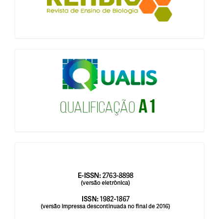
qualis
issn