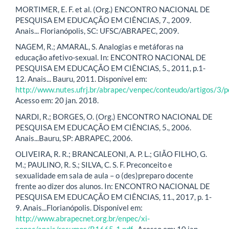
MORTIMER, E. F. et al. (Org.) ENCONTRO NACIONAL DE
PESQUISA EM EDUCAÇÃO EM CIÊNCIAS, 7., 2009.
Anais... Florianópolis, SC: UFSC/ABRAPEC, 2009.
NAGEM, R.; AMARAL, S. Analogias e metáforas na
educação afetivo-sexual. In: ENCONTRO NACIONAL DE
PESQUISA EM EDUCAÇÃO EM CIÊNCIAS, 5., 2011, p.1-
12. Anais... Bauru, 2011. Disponível em:
http://www.nutes.ufrj.br/abrapec/venpec/conteudo/artigos/3/p
Acesso em: 20 jan. 2018.
NARDI, R.; BORGES, O. (Org.) ENCONTRO NACIONAL DE
PESQUISA EM EDUCAÇÃO EM CIÊNCIAS, 5., 2006.
Anais...Bauru, SP: ABRAPEC, 2006.
OLIVEIRA, R. R.; BRANCALEONI, A. P. L.; GIÃO FILHO, G.
M.; PAULINO, R. S.; SILVA, C. S. F. Preconceito e
sexualidade em sala de aula – o (des)preparo docente
frente ao dizer dos alunos. In: ENCONTRO NACIONAL DE
PESQUISA EM EDUCAÇÃO EM CIÊNCIAS, 11., 2017, p. 1-
9. Anais...Florianópolis. Disponível em:
http://www.abrapecnet.org.br/enpec/xi-