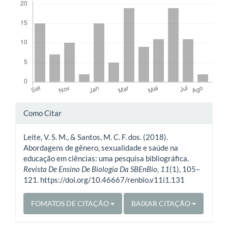
Detalhes
Como Citar
do
Leite, V. S. M., & Santos, M. C. F. dos. (2018).
artigo
Abordagens de gênero, sexualidade e saúde na
educação em ciências: uma pesquisa bibliográfica.
Revista De Ensino De Biologia Da SBEnBio
,
11
(1), 105–
121. https://doi.org/10.46667/renbio.v11i1.131
FOMATOS DE CITAÇÃO
BAIXAR CITAÇÃO