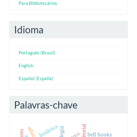
Para Bibliotecários
Idioma
Português (Brasil)
English
Español (España)
Palavras-chave
botânica
rizoma
bell hooks