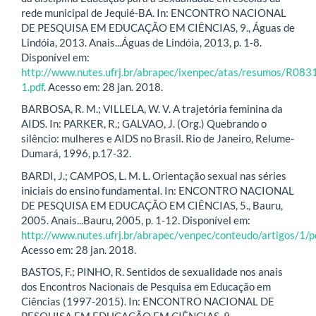
rede municipal de Jequié-BA. In: ENCONTRO NACIONAL
DE PESQUISA EM EDUCAÇÃO EM CIÊNCIAS, 9., Águas de
Lindóia, 2013. Anais...Águas de Lindóia, 2013, p. 1-8.
Disponível em:
http://www.nutes.ufrj.br/abrapec/ixenpec/atas/resumos/R083
1.pdf
. Acesso em: 28 jan. 2018.
BARBOSA, R. M.; VILLELA, W. V. A trajetória feminina da
AIDS. In: PARKER, R.; GALVAO, J. (Org.) Quebrando o
silêncio: mulheres e AIDS no Brasil. Rio de Janeiro, Relume-
Dumará, 1996, p.17-32.
BARDI, J.; CAMPOS, L. M. L. Orientação sexual nas séries
iniciais do ensino fundamental. In: ENCONTRO NACIONAL
DE PESQUISA EM EDUCAÇÃO EM CIÊNCIAS, 5., Bauru,
2005. Anais...Bauru, 2005, p. 1-12. Disponível em:
http://www.nutes.ufrj.br/abrapec/venpec/conteudo/artigos/1/p
Acesso em: 28 jan. 2018.
BASTOS, F.; PINHO, R. Sentidos de sexualidade nos anais
dos Encontros Nacionais de Pesquisa em Educação em
Ciências (1997-2015). In: ENCONTRO NACIONAL DE