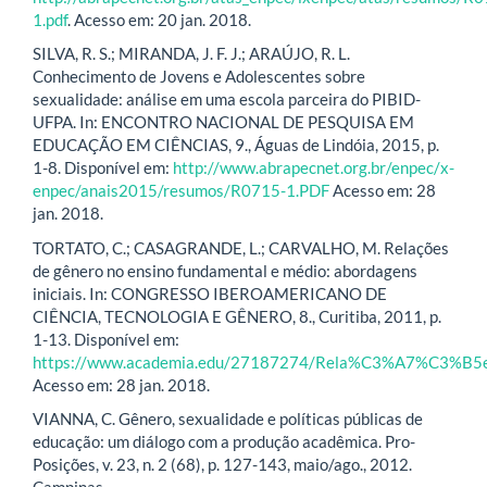
1.pdf
. Acesso em: 20 jan. 2018.
SILVA, R. S.; MIRANDA, J. F. J.; ARAÚJO, R. L.
Conhecimento de Jovens e Adolescentes sobre
sexualidade: análise em uma escola parceira do PIBID-
UFPA. In: ENCONTRO NACIONAL DE PESQUISA EM
EDUCAÇÃO EM CIÊNCIAS, 9., Águas de Lindóia, 2015, p.
1-8. Disponível em:
http://www.abrapecnet.org.br/enpec/x-
enpec/anais2015/resumos/R0715-1.PDF
Acesso em: 28
jan. 2018.
TORTATO, C.; CASAGRANDE, L.; CARVALHO, M. Relações
de gênero no ensino fundamental e médio: abordagens
iniciais. In: CONGRESSO IBEROAMERICANO DE
CIÊNCIA, TECNOLOGIA E GÊNERO, 8., Curitiba, 2011, p.
1-13. Disponível em:
https://www.academia.edu/27187274/Rela%C3%A7%C3%B5es
Acesso em: 28 jan. 2018.
VIANNA, C. Gênero, sexualidade e políticas públicas de
educação: um diálogo com a produção acadêmica. Pro-
Posições, v. 23, n. 2 (68), p. 127-143, maio/ago., 2012.