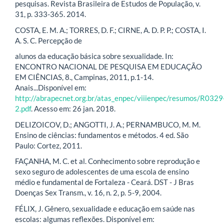
pesquisas. Revista Brasileira de Estudos de População, v.
31, p. 333-365. 2014.
COSTA, E. M. A.; TORRES, D. F.; CIRNE, A. D. P. P.; COSTA, I.
A. S. C. Percepção de
alunos da educação básica sobre sexualidade. In:
ENCONTRO NACIONAL DE PESQUISA EM EDUCAÇÃO
EM CIÊNCIAS, 8., Campinas, 2011, p.1-14.
Anais...Disponível em:
http://abrapecnet.org.br/atas_enpec/viiienpec/resumos/R0329
2.pdf
. Acesso em: 26 jan. 2018.
DELIZOICOV, D.; ANGOTTI, J. A.; PERNAMBUCO, M. M.
Ensino de ciências: fundamentos e métodos. 4 ed. São
Paulo: Cortez, 2011.
FAÇANHA, M. C. et al. Conhecimento sobre reprodução e
sexo seguro de adolescentes de uma escola de ensino
médio e fundamental de Fortaleza - Ceará. DST - J Bras
Doenças Sex Transm., v. 16, n. 2, p. 5-9, 2004.
FÉLIX, J. Gênero, sexualidade e educação em saúde nas
escolas: algumas reflexões. Disponível em: