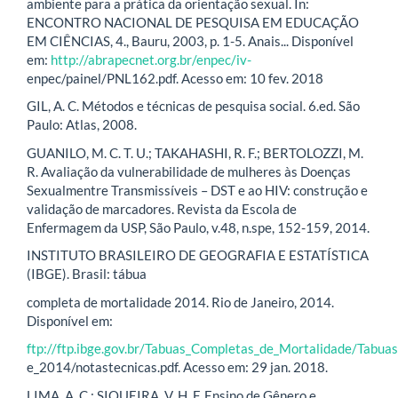
ambiente para a prática da orientação sexual. In:
ENCONTRO NACIONAL DE PESQUISA EM EDUCAÇÃO
EM CIÊNCIAS, 4., Bauru, 2003, p. 1-5. Anais... Disponível
em:
http://abrapecnet.org.br/enpec/iv-
enpec/painel/PNL162.pdf. Acesso em: 10 fev. 2018
GIL, A. C. Métodos e técnicas de pesquisa social. 6.ed. São
Paulo: Atlas, 2008.
GUANILO, M. C. T. U.; TAKAHASHI, R. F.; BERTOLOZZI, M.
R. Avaliação da vulnerabilidade de mulheres às Doenças
Sexualmentre Transmissíveis – DST e ao HIV: construção e
validação de marcadores. Revista da Escola de
Enfermagem da USP, São Paulo, v.48, n.spe, 152-159, 2014.
INSTITUTO BRASILEIRO DE GEOGRAFIA E ESTATÍSTICA
(IBGE). Brasil: tábua
completa de mortalidade 2014. Rio de Janeiro, 2014.
Disponível em:
ftp://ftp.ibge.gov.br/Tabuas_Completas_de_Mortalidade/Tabu
e_2014/notastecnicas.pdf. Acesso em: 29 jan. 2018.
LIMA, A. C.; SIQUEIRA, V. H. F. Ensino de Gênero e