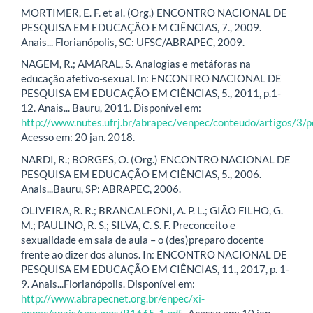
MORTIMER, E. F. et al. (Org.) ENCONTRO NACIONAL DE
PESQUISA EM EDUCAÇÃO EM CIÊNCIAS, 7., 2009.
Anais... Florianópolis, SC: UFSC/ABRAPEC, 2009.
NAGEM, R.; AMARAL, S. Analogias e metáforas na
educação afetivo-sexual. In: ENCONTRO NACIONAL DE
PESQUISA EM EDUCAÇÃO EM CIÊNCIAS, 5., 2011, p.1-
12. Anais... Bauru, 2011. Disponível em:
http://www.nutes.ufrj.br/abrapec/venpec/conteudo/artigos/3/p
Acesso em: 20 jan. 2018.
NARDI, R.; BORGES, O. (Org.) ENCONTRO NACIONAL DE
PESQUISA EM EDUCAÇÃO EM CIÊNCIAS, 5., 2006.
Anais...Bauru, SP: ABRAPEC, 2006.
OLIVEIRA, R. R.; BRANCALEONI, A. P. L.; GIÃO FILHO, G.
M.; PAULINO, R. S.; SILVA, C. S. F. Preconceito e
sexualidade em sala de aula – o (des)preparo docente
frente ao dizer dos alunos. In: ENCONTRO NACIONAL DE
PESQUISA EM EDUCAÇÃO EM CIÊNCIAS, 11., 2017, p. 1-
9. Anais...Florianópolis. Disponível em:
http://www.abrapecnet.org.br/enpec/xi-