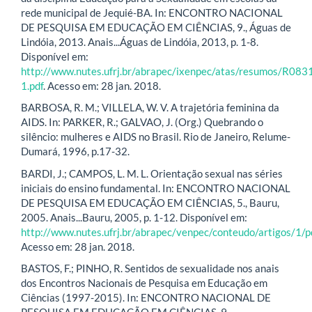
rede municipal de Jequié-BA. In: ENCONTRO NACIONAL
DE PESQUISA EM EDUCAÇÃO EM CIÊNCIAS, 9., Águas de
Lindóia, 2013. Anais...Águas de Lindóia, 2013, p. 1-8.
Disponível em:
http://www.nutes.ufrj.br/abrapec/ixenpec/atas/resumos/R083
1.pdf
. Acesso em: 28 jan. 2018.
BARBOSA, R. M.; VILLELA, W. V. A trajetória feminina da
AIDS. In: PARKER, R.; GALVAO, J. (Org.) Quebrando o
silêncio: mulheres e AIDS no Brasil. Rio de Janeiro, Relume-
Dumará, 1996, p.17-32.
BARDI, J.; CAMPOS, L. M. L. Orientação sexual nas séries
iniciais do ensino fundamental. In: ENCONTRO NACIONAL
DE PESQUISA EM EDUCAÇÃO EM CIÊNCIAS, 5., Bauru,
2005. Anais...Bauru, 2005, p. 1-12. Disponível em:
http://www.nutes.ufrj.br/abrapec/venpec/conteudo/artigos/1/p
Acesso em: 28 jan. 2018.
BASTOS, F.; PINHO, R. Sentidos de sexualidade nos anais
dos Encontros Nacionais de Pesquisa em Educação em
Ciências (1997-2015). In: ENCONTRO NACIONAL DE