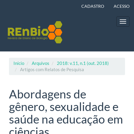
Navegação
CADASTRO
ACESSO
Principal
Conteúdo
principal
Toggl
Barra
navig
Lateral
Início
Arquivos
2018: v.11, n.1 (out. 2018)
Artigos com Relatos de Pesquisa
Abordagens de
gênero, sexualidade e
saúde na educação em
ciências