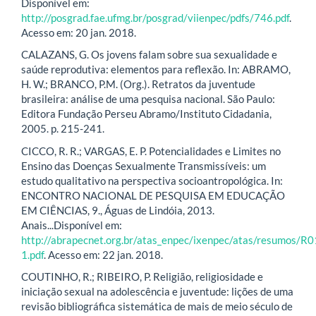
Disponível em:
http://posgrad.fae.ufmg.br/posgrad/viienpec/pdfs/746.pdf
.
Acesso em: 20 jan. 2018.
CALAZANS, G. Os jovens falam sobre sua sexualidade e
saúde reprodutiva: elementos para reflexão. In: ABRAMO,
H. W.; BRANCO, P.M. (Org.). Retratos da juventude
brasileira: análise de uma pesquisa nacional. São Paulo:
Editora Fundação Perseu Abramo/Instituto Cidadania,
2005. p. 215-241.
CICCO, R. R.; VARGAS, E. P. Potencialidades e Limites no
Ensino das Doenças Sexualmente Transmissíveis: um
estudo qualitativo na perspectiva socioantropológica. In:
ENCONTRO NACIONAL DE PESQUISA EM EDUCAÇÃO
EM CIÊNCIAS, 9., Águas de Lindóia, 2013.
Anais...Disponível em:
http://abrapecnet.org.br/atas_enpec/ixenpec/atas/resumos/R
1.pdf
. Acesso em: 22 jan. 2018.
COUTINHO, R.; RIBEIRO, P. Religião, religiosidade e
iniciação sexual na adolescência e juventude: lições de uma
revisão bibliográfica sistemática de mais de meio século de