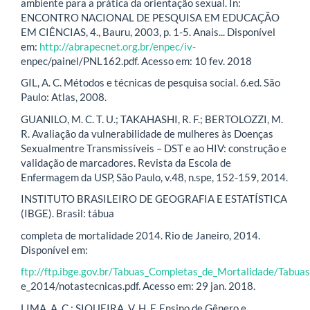
ambiente para a prática da orientação sexual. In:
ENCONTRO NACIONAL DE PESQUISA EM EDUCAÇÃO
EM CIÊNCIAS, 4., Bauru, 2003, p. 1-5. Anais... Disponível
em:
http://abrapecnet.org.br/enpec/iv-
enpec/painel/PNL162.pdf. Acesso em: 10 fev. 2018
GIL, A. C. Métodos e técnicas de pesquisa social. 6.ed. São
Paulo: Atlas, 2008.
GUANILO, M. C. T. U.; TAKAHASHI, R. F.; BERTOLOZZI, M.
R. Avaliação da vulnerabilidade de mulheres às Doenças
Sexualmentre Transmissíveis – DST e ao HIV: construção e
validação de marcadores. Revista da Escola de
Enfermagem da USP, São Paulo, v.48, n.spe, 152-159, 2014.
INSTITUTO BRASILEIRO DE GEOGRAFIA E ESTATÍSTICA
(IBGE). Brasil: tábua
completa de mortalidade 2014. Rio de Janeiro, 2014.
Disponível em:
ftp://ftp.ibge.gov.br/Tabuas_Completas_de_Mortalidade/Tabu
e_2014/notastecnicas.pdf. Acesso em: 29 jan. 2018.
LIMA, A. C.; SIQUEIRA, V. H. F. Ensino de Gênero e