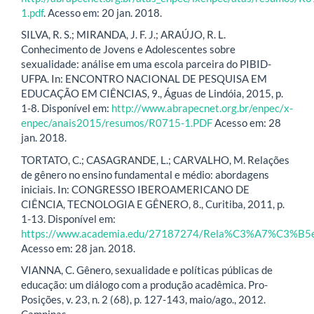
1.pdf
. Acesso em: 20 jan. 2018.
SILVA, R. S.; MIRANDA, J. F. J.; ARAÚJO, R. L.
Conhecimento de Jovens e Adolescentes sobre
sexualidade: análise em uma escola parceira do PIBID-
UFPA. In: ENCONTRO NACIONAL DE PESQUISA EM
EDUCAÇÃO EM CIÊNCIAS, 9., Águas de Lindóia, 2015, p.
1-8. Disponível em:
http://www.abrapecnet.org.br/enpec/x-
enpec/anais2015/resumos/R0715-1.PDF
Acesso em: 28
jan. 2018.
TORTATO, C.; CASAGRANDE, L.; CARVALHO, M. Relações
de gênero no ensino fundamental e médio: abordagens
iniciais. In: CONGRESSO IBEROAMERICANO DE
CIÊNCIA, TECNOLOGIA E GÊNERO, 8., Curitiba, 2011, p.
1-13. Disponível em:
https://www.academia.edu/27187274/Rela%C3%A7%C3%B5es
Acesso em: 28 jan. 2018.
VIANNA, C. Gênero, sexualidade e políticas públicas de
educação: um diálogo com a produção acadêmica. Pro-
Posições, v. 23, n. 2 (68), p. 127-143, maio/ago., 2012.