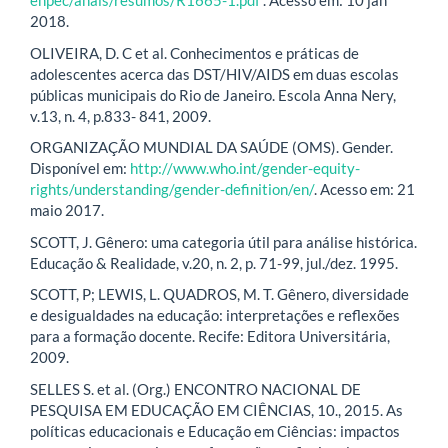
enpec/anais/resumos/R1665-1.pdf
. Acesso em: 10 jan
2018.
OLIVEIRA, D. C et al. Conhecimentos e práticas de
adolescentes acerca das DST/HIV/AIDS em duas escolas
públicas municipais do Rio de Janeiro. Escola Anna Nery,
v.13, n. 4, p.833- 841, 2009.
ORGANIZAÇÃO MUNDIAL DA SAÚDE (OMS). Gender.
Disponível em:
http://www.who.int/gender-equity-
rights/understanding/gender-definition/en/
. Acesso em: 21
maio 2017.
SCOTT, J. Gênero: uma categoria útil para análise histórica.
Educação & Realidade, v.20, n. 2, p. 71-99, jul./dez. 1995.
SCOTT, P; LEWIS, L. QUADROS, M. T. Gênero, diversidade
e desigualdades na educação: interpretações e reflexões
para a formação docente. Recife: Editora Universitária,
2009.
SELLES S. et al. (Org.) ENCONTRO NACIONAL DE
PESQUISA EM EDUCAÇÃO EM CIÊNCIAS, 10., 2015. As
políticas educacionais e Educação em Ciências: impactos