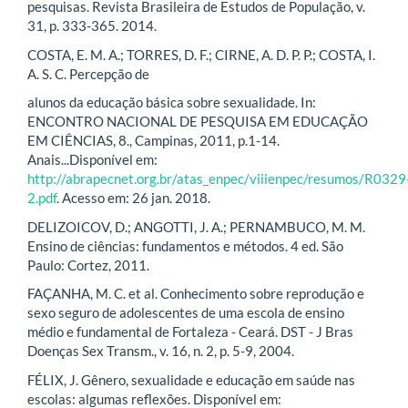
pesquisas. Revista Brasileira de Estudos de População, v.
31, p. 333-365. 2014.
COSTA, E. M. A.; TORRES, D. F.; CIRNE, A. D. P. P.; COSTA, I.
A. S. C. Percepção de
alunos da educação básica sobre sexualidade. In:
ENCONTRO NACIONAL DE PESQUISA EM EDUCAÇÃO
EM CIÊNCIAS, 8., Campinas, 2011, p.1-14.
Anais...Disponível em:
http://abrapecnet.org.br/atas_enpec/viiienpec/resumos/R0329
2.pdf
. Acesso em: 26 jan. 2018.
DELIZOICOV, D.; ANGOTTI, J. A.; PERNAMBUCO, M. M.
Ensino de ciências: fundamentos e métodos. 4 ed. São
Paulo: Cortez, 2011.
FAÇANHA, M. C. et al. Conhecimento sobre reprodução e
sexo seguro de adolescentes de uma escola de ensino
médio e fundamental de Fortaleza - Ceará. DST - J Bras
Doenças Sex Transm., v. 16, n. 2, p. 5-9, 2004.
FÉLIX, J. Gênero, sexualidade e educação em saúde nas
escolas: algumas reflexões. Disponível em: