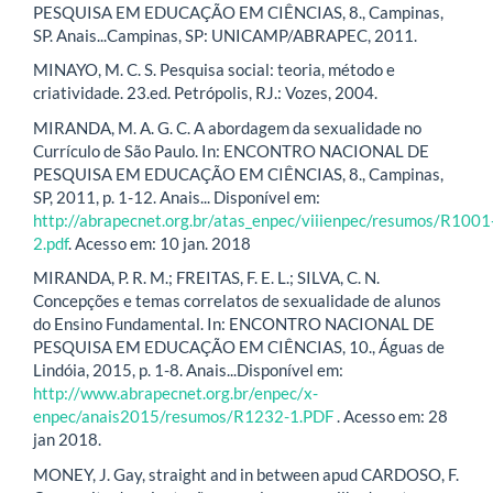
PESQUISA EM EDUCAÇÃO EM CIÊNCIAS, 8., Campinas,
SP. Anais...Campinas, SP: UNICAMP/ABRAPEC, 2011.
MINAYO, M. C. S. Pesquisa social: teoria, método e
criatividade. 23.ed. Petrópolis, RJ.: Vozes, 2004.
MIRANDA, M. A. G. C. A abordagem da sexualidade no
Currículo de São Paulo. In: ENCONTRO NACIONAL DE
PESQUISA EM EDUCAÇÃO EM CIÊNCIAS, 8., Campinas,
SP, 2011, p. 1-12. Anais... Disponível em:
http://abrapecnet.org.br/atas_enpec/viiienpec/resumos/R1001
2.pdf
. Acesso em: 10 jan. 2018
MIRANDA, P. R. M.; FREITAS, F. E. L.; SILVA, C. N.
Concepções e temas correlatos de sexualidade de alunos
do Ensino Fundamental. In: ENCONTRO NACIONAL DE
PESQUISA EM EDUCAÇÃO EM CIÊNCIAS, 10., Águas de
Lindóia, 2015, p. 1-8. Anais...Disponível em:
http://www.abrapecnet.org.br/enpec/x-
enpec/anais2015/resumos/R1232-1.PDF
. Acesso em: 28
jan 2018.
MONEY, J. Gay, straight and in between apud CARDOSO, F.