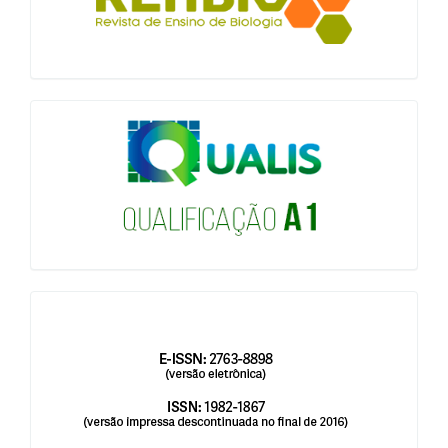
qualis
issn