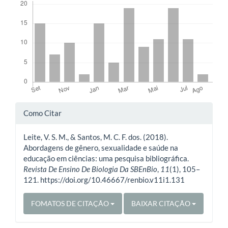
Detalhes
Como Citar
do
Leite, V. S. M., & Santos, M. C. F. dos. (2018).
artigo
Abordagens de gênero, sexualidade e saúde na
educação em ciências: uma pesquisa bibliográfica.
Revista De Ensino De Biologia Da SBEnBio
,
11
(1), 105–
121. https://doi.org/10.46667/renbio.v11i1.131
FOMATOS DE CITAÇÃO
BAIXAR CITAÇÃO