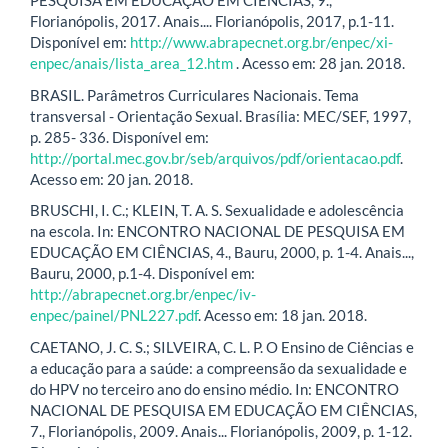
PESQUISA EM EDUCAÇÃO EM CIÊNCIAS, 9.,
Florianópolis, 2017. Anais.... Florianópolis, 2017, p.1-11.
Disponível em:
http://www.abrapecnet.org.br/enpec/xi-
enpec/anais/lista_area_12.htm
. Acesso em: 28 jan. 2018.
BRASIL. Parâmetros Curriculares Nacionais. Tema
transversal - Orientação Sexual. Brasília: MEC/SEF, 1997,
p. 285- 336. Disponível em:
http://portal.mec.gov.br/seb/arquivos/pdf/orientacao.pdf
.
Acesso em: 20 jan. 2018.
BRUSCHI, I. C.; KLEIN, T. A. S. Sexualidade e adolescência
na escola. In: ENCONTRO NACIONAL DE PESQUISA EM
EDUCAÇÃO EM CIÊNCIAS, 4., Bauru, 2000, p. 1-4. Anais...,
Bauru, 2000, p.1-4. Disponível em:
http://abrapecnet.org.br/enpec/iv-
enpec/painel/PNL227.pdf
. Acesso em: 18 jan. 2018.
CAETANO, J. C. S.; SILVEIRA, C. L. P. O Ensino de Ciências e
a educação para a saúde: a compreensão da sexualidade e
do HPV no terceiro ano do ensino médio. In: ENCONTRO
NACIONAL DE PESQUISA EM EDUCAÇÃO EM CIÊNCIAS,
7., Florianópolis, 2009. Anais... Florianópolis, 2009, p. 1-12.