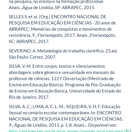
na pesquisa, no ensino e na formação profissional.
Anais...Água de Lindóia, SP: ABRAPEC, 2015.
SELLES S. et al. (Org.) ENCONTRO NACIONAL DE
PESQUISA EM EDUCAÇÃO EM CIÊNCIAS - 20 anos de
ABRAPEC: Memórias de conquistas e movimentos de
resistência, 9., Florianópolis, 2017. Anais...Florianópolis,
SC: ABRAPEC, 2017.
SEVERINO, A. Metodologia do trabalho científico. 23.ed.
São Paulo: Cortez, 2007.
SILVA, V. M. Entre corpos, textos e silenciamentos:
abordagens sobre gênero e sexualidade em manuais do
professor de ciências. 122 f. Dissertação (Mestrado de
Ensino em Educação Básica). Programa de Pós-Graduação
de Ensino em Educação Básica. Universidade do Estado do
Rio de Janeiro. 2017.
SILVA, A. C.; LIMA, A. C. L. M.; SIQUEIRA, V. H. F. Educação
Sexual no cenário escolar contemporâneo. In: ENCONTRO
NACIONAL DE PESQUISA EM EDUCAÇÃO EM CIÊNCIAS,
9., Águas de Lindóia, 2013, p. 1-8. Anais... Disponível em:
http://abrapecnet.org.br/atas_enpec/ixenpec/atas/resumos/R