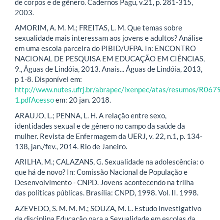
de corpos e de gênero. Cadernos Pagu, v.21, p. 281-315,
2003.
AMORIM, A. M. M.; FREITAS, L. M. Que temas sobre
sexualidade mais interessam aos jovens e adultos? Análise
em uma escola parceira do PIBID/UFPA. In: ENCONTRO
NACIONAL DE PESQUISA EM EDUCAÇÃO EM CIÊNCIAS,
9., Águas de Lindóia, 2013. Anais... Águas de Lindóia, 2013,
p 1-8. Disponível em:
http://www.nutes.ufrj.br/abrapec/ixenpec/atas/resumos/R067
1.pdfAcesso
em: 20 jan. 2018.
ARAUJO, L.; PENNA, L. H. A relação entre sexo,
identidades sexual e de gênero no campo da saúde da
mulher. Revista de Enfermagem da UERJ, v. 22, n.1, p. 134-
138, jan./fev., 2014. Rio de Janeiro.
ARILHA, M.; CALAZANS, G. Sexualidade na adolescência: o
que há de novo? In: Comissão Nacional de População e
Desenvolvimento - CNPD. Jovens acontecendo na trilha
das políticas públicas. Brasília: CNPD, 1998. Vol. II. 1998.
AZEVEDO, S. M. M. M.; SOUZA, M. L. Estudo investigativo
da disciplina Educação para a Sexualidade em escolas da